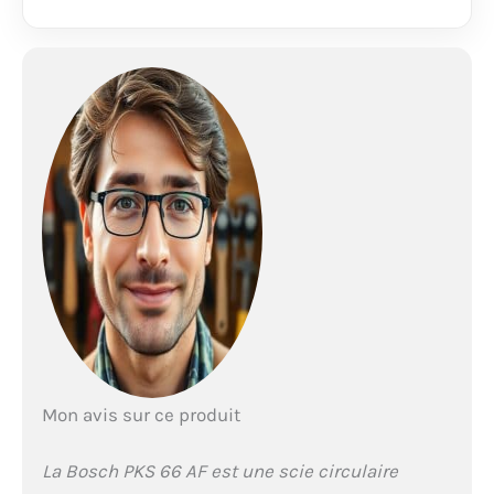
Accepte les lames de
scie circulaire avec un
diamètre nominal de
190 mm Livré avec :
PKS 66 AF, boîtier
CleanSystem, guide de
coupe CutControl,
trois éléments de rail
de guidage (de 35 cm
chacun), lame
Speedline Wood
(diamètre 190 mm),
butée parallèle, carton
Mon avis sur ce produit
La Bosch PKS 66 AF est une scie circulaire