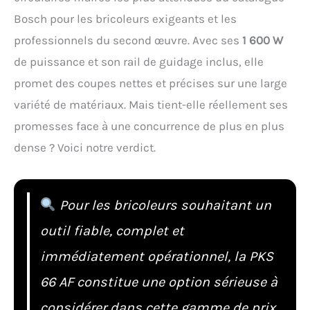
Bosch pour les bricoleurs exigeants et les
professionnels du second œuvre. Avec ses
1 600 W
de puissance et son rail de guidage inclus, elle
promet des coupes nettes et précises sur une large
variété de matériaux. Mais tient-elle réellement ses
promesses face à une concurrence de plus en plus
dense ? Voici notre verdict.
Pour les bricoleurs souhaitant un
outil fiable, complet et
immédiatement opérationnel, la PKS
66 AF constitue une option sérieuse à
considérer dans cette gamme de prix.