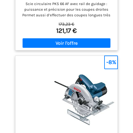
Scie circulaire PKS 66 AF avec rail de guidage :
puissance et précision pour les coupes droites
Permet aussi d’effectuer des coupes longues très
précises avec le rail de guidage fourni Travail propre
173,23 €
car 80 % des copeaux sont récupérés par le boîtier
121,17 €
CleanSystem fourni Accepte les lames de scie
circulaire avec un diamètre nominal de 190 mm
Livré avec : PKS 66 AF, boîtier CleanSystem, guide de
coupe CutControl, trois éléments de rail de guidage
(de 35 cm chacun), lame Speedline Wood
(diamètre 190 mm), butée parallèle, carton
-8%