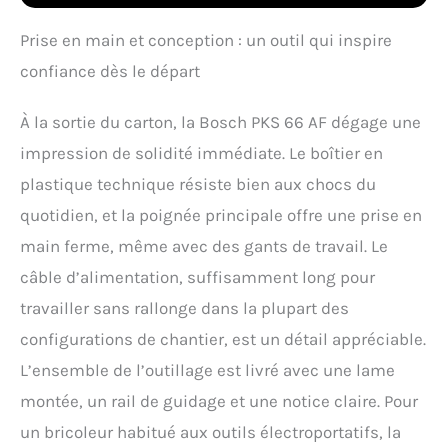
scie circulaire avec un
diamètre nominal de 190
Prise en main et conception : un outil qui inspire
mm Livré avec : PKS 66
confiance dès le départ
AF, boîtier CleanSystem,
guide de coupe
CutControl, trois
À la sortie du carton, la Bosch PKS 66 AF dégage une
éléments de rail de
impression de solidité immédiate. Le boîtier en
guidage (de 35 cm
chacun), lame Speedline
plastique technique résiste bien aux chocs du
Wood (diamètre 190
quotidien, et la poignée principale offre une prise en
mm), butée parallèle,
carton
main ferme, même avec des gants de travail. Le
câble d’alimentation, suffisamment long pour
travailler sans rallonge dans la plupart des
configurations de chantier, est un détail appréciable.
L’ensemble de l’outillage est livré avec une lame
montée, un rail de guidage et une notice claire. Pour
un bricoleur habitué aux outils électroportatifs, la