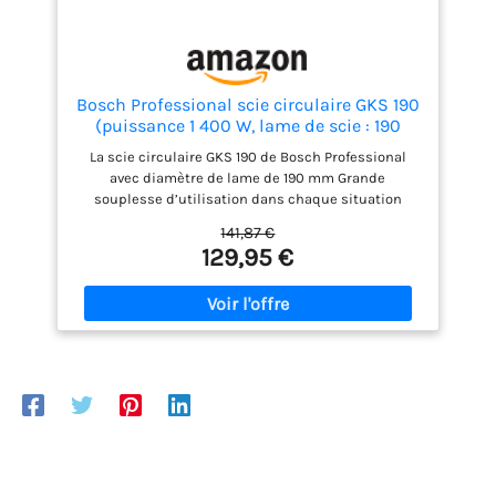
Bosch Professional scie circulaire GKS 190
(puissance 1 400 W, lame de scie : 190
mm, profondeur de coupe : 70 mm, avec
La scie circulaire GKS 190 de Bosch Professional
lame au carbure, adaptateur d’aspiration,
avec diamètre de lame de 190 mm Grande
butée parallèle, clé six pans mâle)
souplesse d’utilisation dans chaque situation
grâce à la capacité de coupe élevée (70 mm) et à la
141,87 €
fonction d’inclinaison (jusqu’à 56°) Progression de
129,95 €
sciage rapide dans les bois tendres et durs grâce
au puissant moteur de 1 400 W. Régime à vide : 5
500 tr/min Forme ergonomique et compacte pour
une bonne prise en main et maniabilité Livré avec :
GKS 190, lame au carbure, adaptateur d’aspiration,
butée parallèle, clé six pans mâle