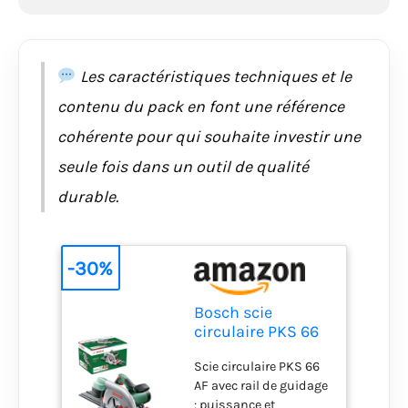
Les caractéristiques techniques et le
contenu du pack en font une référence
cohérente pour qui souhaite investir une
seule fois dans un outil de qualité
durable.
-30%
Bosch scie
circulaire PKS 66
AF (Lame de scie,
Scie circulaire PKS 66
rail de guidage,
AF avec rail de guidage
carton, 1 600 W)
: puissance et