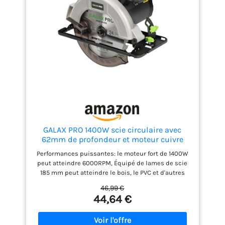
(diamètre 190 mm),
butée parallèle, carton
GALAX PRO 1400W scie circulaire avec
62mm de profondeur et moteur cuivre
Performances puissantes: le moteur fort de 1400W
peut atteindre 6000RPM, Équipé de lames de scie
185 mm peut atteindre le bois, le PVC et d'autres
matériaux facilement coupés Sécurité et confort:
46,99 €
les commutateurs d'assurance doubles peuvent
44,64 €
éviter efficacement le danger causé par un
démarrage inattendu; La carte de protection en
plastique peut protéger efficacement les