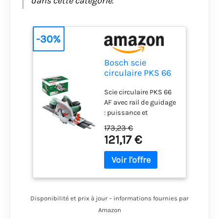
dans cette catégorie.
-30%
Bosch scie
circulaire PKS 66
AF (Lame de scie,
Scie circulaire PKS 66
rail de guidage,
AF avec rail de guidage
carton, 1 600 W)
: puissance et
précision pour les
173,23 €
coupes droites Permet
121,17 €
aussi d’effectuer des
coupes longues très
précises avec le rail de
guidage fourni Travail
propre car 80 % des
copeaux sont
Disponibilité et prix à jour – informations fournies par
récupérés par le boîtier
Amazon
CleanSystem fourni