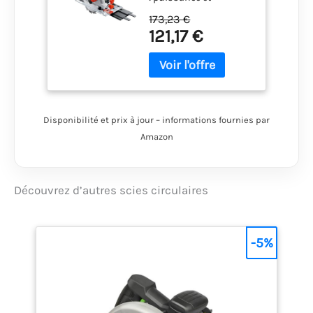
précision pour les
173,23 €
coupes droites Permet
121,17 €
aussi d’effectuer des
coupes longues très
précises avec le rail de
guidage fourni Travail
propre car 80 % des
copeaux sont
Disponibilité et prix à jour – informations fournies par
récupérés par le boîtier
Amazon
CleanSystem fourni
Accepte les lames de
scie circulaire avec un
diamètre nominal de
Découvrez d’autres scies circulaires
190 mm Livré avec :
PKS 66 AF, boîtier
CleanSystem, guide de
-5%
coupe CutControl,
trois éléments de rail
de guidage (de 35 cm
chacun), lame
Speedline Wood