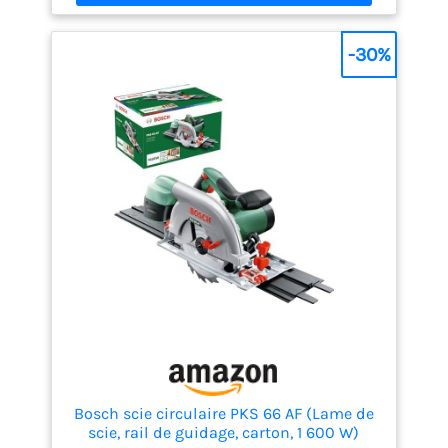
utilisateurs; Coupure couverte en caoutchouc,
réduire les vibrations, augmenter le confort Réglage
de la profondeur de l'angle de coupe et de biseau:
-30%
profondeur et angle de coupe librement réglable ，
La profondeur de coupe maximale à 90 degrés est
de 62 mm et à 45 degrés, il s'agit d'un guide d'angle
de 48 mm et d'un ajustement rapide qui se
verrouille pour la tranquillité d'esprit Le système de
collecte de poussière: équipé d'une sortie de
poussière, qui peut être connecté à l'aspirateur,
réduire efficacement la poussière et garder
l'environnement de travail soigné Ce que vous
obtiendrez: 1 * GALAX PRO Scies circulaires, 1 *
185mm 24-teeth TCT Lame de scie circulaire (Ne
peut être utilisé que pour scier du bois), 1 x clé
hexagonale, 1 * guide de déchirure, 1 * manuel
d'utilisation
Bosch scie circulaire PKS 66 AF (Lame de
scie, rail de guidage, carton, 1 600 W)