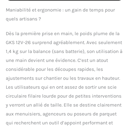
Puissance compacte.
Liberté totale. Toutes les
Maniabilité et ergonomie : un gain de temps pour
batteries sont
quels artisans ?
compatibles avec les
outils Bosch
Professional nouveaux
Dès la première prise en main, le poids plume de la
et existants dans la
GKS 12V-26 surprend agréablement. Avec seulement
même classe de tension.
Livré avec : GKS 12V-26, 2
1,4 kg sur la balance (sans batterie), son utilisation à
batteries 3,0Ah,
une main devient une évidence. C’est un atout
chargeur rapide GAL 12V-
40, 1/2 calage L-BOXX
considérable pour les découpes rapides, les
pour outil, L-BOXX 136
ajustements sur chantier ou les travaux en hauteur.
Les utilisateurs qui en ont assez de sortir une scie
circulaire filaire lourde pour de petites interventions
y verront un allié de taille. Elle se destine clairement
aux menuisiers, agenceurs ou poseurs de parquet
qui recherchent un outil d’appoint performant et