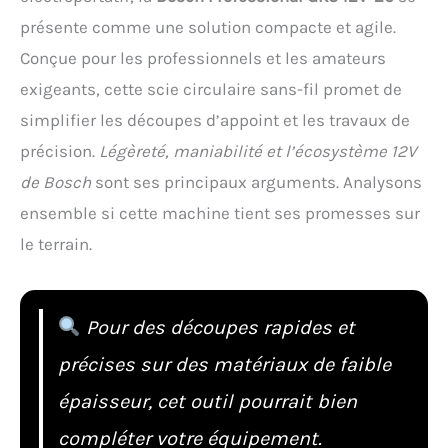
présente comme une solution compacte et agile.
Conçue pour les professionnels et les amateurs
exigeants, cette scie circulaire sans-fil promet de
simplifier les découpes d’appoint et les travaux de
précision.
Légèreté, maniabilité et l’écosystème 12V
de Bosch
sont ses principaux arguments. Analysons
ensemble si cette machine tient ses promesses sur
le terrain.
Pour des découpes rapides et
précises sur des matériaux de faible
épaisseur, cet outil pourrait bien
compléter votre équipement.