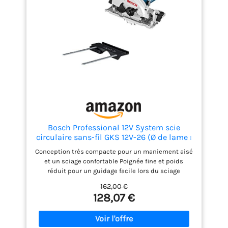
Bosch Professional 12V System scie
circulaire sans-fil GKS 12V-26 (Ø de lame :
85 mm)
Conception très compacte pour un maniement aisé
et un sciage confortable Poignée fine et poids
réduit pour un guidage facile lors du sciage
Intégralement compatible avec le système de rails
162,00 €
de guidage Bosch (avec adaptateur) Professional
128,07 €
12V System. Puissance compacte. Liberté totale.
Toutes les batteries sont compatibles avec les
outils Bosch Professional nouveaux et existants