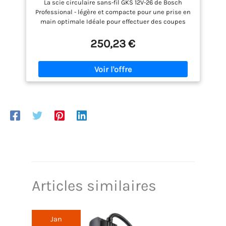
La scie circulaire sans-fil GKS 12V-26 de Bosch
chargeur, dans L-BOXX 136) + 1x Lame de
Professional - légère et compacte pour une prise en
scie circulaire Standard for Wood
main optimale Idéale pour effectuer des coupes
courtes dans le bois d'une seule main La scie
circulaire permet de réaliser des coupes à 90° de
250,23 €
26,5 mm de profondeur et des coupes à 45° à 17 mm
de profondeur Autonomie maximale de la batterie
grce à l'arête de coupe extra fine Coupes nettes et
travail précis avec la denture en carbure de haute
qualité Moins de bruit, de vibrations et de chaleur,
grce aux fentes de dilatation
Articles similaires
Jan