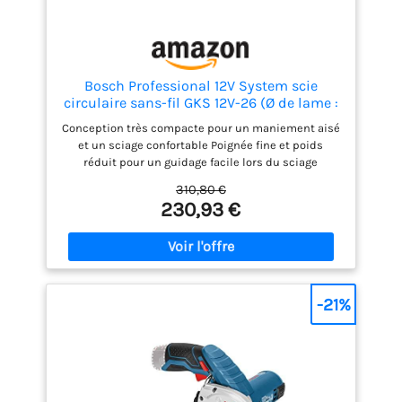
Bosch Professional 12V System scie
circulaire sans-fil GKS 12V-26 (Ø de lame :
85 mm, avec 2 batteries 3,0Ah, chargeur
Conception très compacte pour un maniement aisé
rapide GAL 12V-40, calage L-BOXX, L-BOXX)
et un sciage confortable Poignée fine et poids
réduit pour un guidage facile lors du sciage
Intégralement compatible avec le système de rails
310,80 €
de guidage Bosch (avec adaptateur) Professional
230,93 €
12V System. Puissance compacte. Liberté totale.
Toutes les batteries sont compatibles avec les
outils Bosch Professional nouveaux et existants
dans la même classe de tension. Livré avec : GKS
12V-26, 2 batteries 3,0Ah, chargeur rapide GAL 12V-
40, 1/2 calage L-BOXX pour outil, L-BOXX 136
-21%