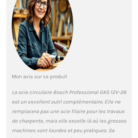
Professional
nouveaux et existants
dans la même classe
de tension. Livré avec :
GKS 12V-26, 2 batteries
3,0Ah, chargeur rapide
GAL 12V-40, 1/2 calage
L-BOXX pour outil, L-
BOXX 136
Mon avis sur ce produit
La scie circulaire Bosch Professional GKS 12V-26
est un excellent outil complémentaire. Elle ne
remplacera pas une scie filaire pour les travaux
de charpente, mais elle excelle là où les grosses
machines sont lourdes et peu pratiques. Sa