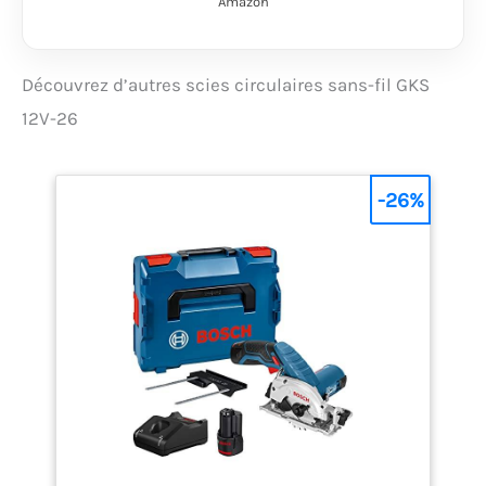
Amazon
Professional 12V
System. Puissance
compacte. Liberté
totale. Toutes les
Découvrez d’autres scies circulaires sans-fil GKS
batteries sont
12V-26
compatibles avec les
outils Bosch
Professional
nouveaux et existants
-26%
dans la même classe
de tension. Livré avec :
GKS 12V-26, 2 batteries
3,0Ah, chargeur rapide
GAL 12V-40, 1/2 calage
L-BOXX pour outil, L-
BOXX 136