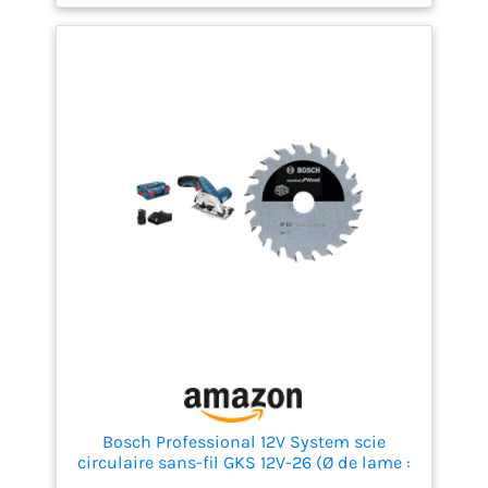
dans la même classe de tension. Livré avec : GKS
12V-26, adaptateur d’aspiration, clé six pans mâle, 1
lame de scie circulaire Standard for Wood 85 x 15 x
1,1 mm, 20 dents, butée parallèle/adaptateur de rail
de guidage
Bosch Professional 12V System scie
circulaire sans-fil GKS 12V-26 (Ø de lame :
85 mm, avec 2 batteries 3,0 Ah et