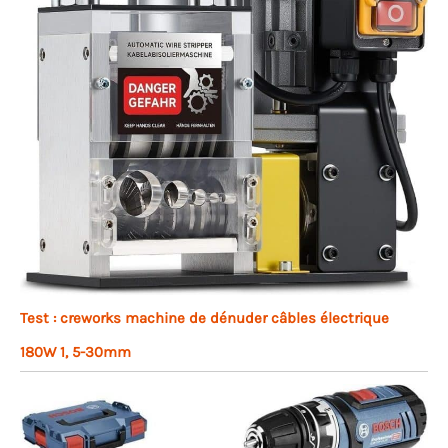
Test : creworks machine de dénuder câbles électrique
180W 1, 5-30mm