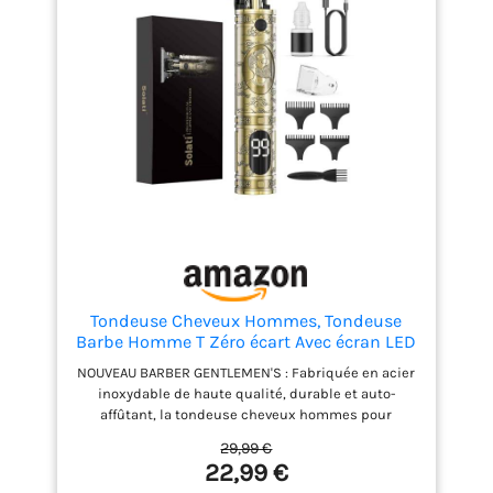
Tondeuse Cheveux Hommes, Tondeuse
Barbe Homme T Zéro écart Avec écran LED
De Finition Barbier Professionnel Rasoir
NOUVEAU BARBER GENTLEMEN'S : Fabriquée en acier
Homme Rasoir Electriques Cheveux
inoxydable de haute qualité, durable et auto-
Cadeau
affûtant, la tondeuse cheveux hommes pour
hommes est livrée avec 3 peignes de délimitation
29,99 €
et 1 couvercle de protection en plastique ABS pour
22,99 €
assurer une coupe régulière, rapide et précise de