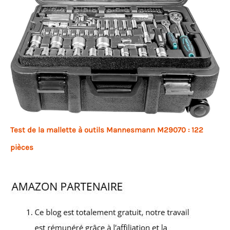
Test de la mallette à outils Mannesmann M29070 : 122
pièces