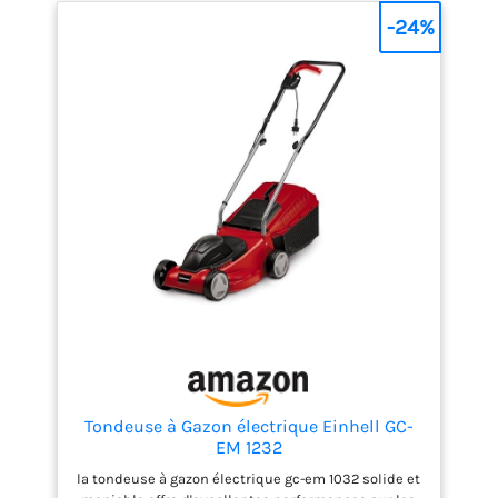
conception
-24%
ergonomique.
LARGEUR DE COUPE DE
38 CM - La tondeuse
Alpina BL 380 E offre
une largeur de coupe
de 38 cm, permettant
de couvrir plus de
terrain en moins de
temps, idéale pour les
petites et moyennes
surfaces jusqu'à 500
m². BAC DE
RAMASSAGE DE 40
LITRES - La tondeuse
électrique Alpina BL
380 E est équipée d'un
bac de ramassage
Tondeuse à Gazon électrique Einhell GC-
rigide de 40 litres,
EM 1232
permettant une
collecte optimale de
la tondeuse à gazon électrique gc-em 1032 solide et