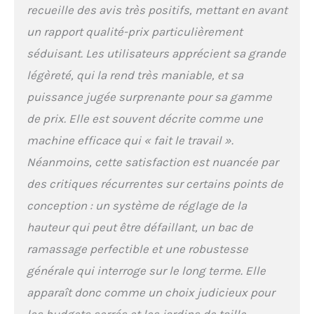
380 E est équipée d'un
recueille des avis très positifs, mettant en avant
bac de ramassage
un rapport qualité-prix particulièrement
rigide de 40 litres,
permettant une
séduisant. Les utilisateurs apprécient sa grande
collecte optimale de
légèreté, qui la rend très maniable, et sa
l'herbe coupée et
réduisant les
puissance jugée surprenante pour sa gamme
vidanges fréquentes.
de prix. Elle est souvent décrite comme une
Le guidon
ergonomique et
machine efficace qui « fait le travail ».
repliable ainsi que la
Néanmoins, cette satisfaction est nuancée par
poignée de transport
facilitent son
des critiques récurrentes sur certains points de
utilisation et son
conception : un système de réglage de la
rangement. CONÇU
hauteur qui peut être défaillant, un bac de
POUR LA DURABILITÉ -
Tondeuse électrique
ramassage perfectible et une robustesse
robuste avec plateau
générale qui interroge sur le long terme. Elle
de coupe en
polypropylène,
apparaît donc comme un choix judicieux pour
construction solide et
les budgets serrés et les jardins de taille