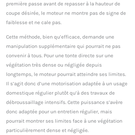
première passe avant de repasser à la hauteur de
équipée d'un bac de
ramassage rigide de 40
coupe désirée, le moteur ne montre pas de signe de
litres, permettant une
faiblesse et ne cale pas.
collecte optimale de
l'herbe coupée et
Cette méthode, bien qu’efficace, demande une
réduisant les vidanges
fréquentes. Le guidon
manipulation supplémentaire qui pourrait ne pas
ergonomique et repliable
convenir à tous. Pour une tonte directe sur une
ainsi que la poignée de
transport facilitent son
végétation très dense ou négligée depuis
utilisation et son
longtemps, le moteur pourrait atteindre ses limites.
rangement. CONÇU POUR
LA DURABILITÉ -
Il s’agit donc d’une motorisation adaptée à un usage
Tondeuse électrique
domestique régulier plutôt qu’à des travaux de
robuste avec plateau de
coupe en polypropylène,
débroussaillage intensifs. Cette puissance s’avère
construction solide et
donc adaptée pour un entretien régulier, mais
entraînement poussé
pour une durabilité à
pourrait montrer ses limites face à une végétation
long terme.
particulièrement dense et négligée.