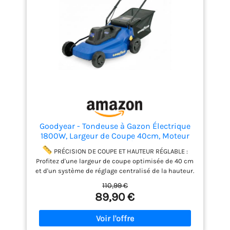
cette tondeuse à gazon compacte et légère (1300
W) est idéale pour les petits jardins. En outre, il est
également facile à déplacer et à stocker.
Goodyear - Tondeuse à Gazon Électrique
1800W, Largeur de Coupe 40cm, Moteur
3200 TR/Min, Tondeuse Électrique Filaire
PRÉCISION DE COUPE ET HAUTEUR RÉGLABLE :
pour Jardin jusqu'à 300m², Hauteur
Profitez d'une largeur de coupe optimisée de 40 cm
Réglable & Bac de Ramassage 35L
et d'un système de réglage centralisé de la hauteur.
Ajustez le niveau de la lame de manière uniforme
110,99 €
pour obtenir un gazon parfaitement homogène.
89,90 €
Idéale pour les surfaces jusqu'à 300 m².
CAPACITÉ DE STOCKAGE ET BAC DE RAMASSAGE :
Équipée d'un bac de ramassage en toile respirante