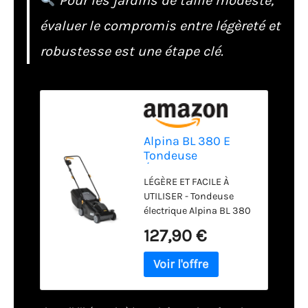
Pour les jardins de taille modeste,
évaluer le compromis entre légèreté et
robustesse est une étape clé.
Alpina BL 380 E
Tondeuse
Électrique, 1400 W,
LÉGÈRE ET FACILE À
38 cm – Bac 40 l,
UTILISER - Tondeuse
Réglage 3 Positions
électrique Alpina BL 380
– Pelouses jusqu'à
E, moteur 1400W, guidon
500 m²
127,90 €
ergonomique et pliable
pour une maniabilité
optimale.
ENTRAÎNEMENT POUSSÉ
- La tondeuse Alpina BL