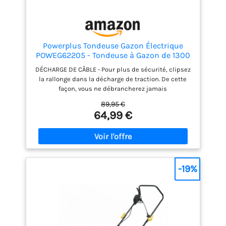
Powerplus Tondeuse Gazon Électrique
POWEG62205 - Tondeuse à Gazon de 1300
W, 320 mm Ø, avec Ramassage et Éjection
DÉCHARGE DE CÂBLE - Pour plus de sécurité, clipsez
Arrière
la rallonge dans la décharge de traction. De cette
façon, vous ne débrancherez jamais
accidentellement le câble d'alimentation. HAUTEUR
89,95 €
DE COUPE AJUSTABLE - La hauteur de coupe peut être
64,99 €
réglée sur 3 positions entre 25 et 65 mm, ce qui
vous permet de couper l'herbe courte ou de la
laisser un peu plus haute. LARGEUR DE COUPE
ADAPTÉE À LA TAILLE DE GAZON - La tondeuse à gazon
Powerplus a une largeur de travail de 320 mm et
permet de tondre les petits jardins de ville jusqu'à
-19%
250 m². AVEC 2 FONCTIONS - L’herbe coupée est
collectée dans le sac de collecte de 30 l. En outre,
cette tondeuse à gazon fonctionne aussi
parfaitement sans le sac de collecte, auquel cas
l'herbe coupée est éjectée à l'arrière. FACILE À
RANGER ET À DÉPLACER - Avec son poids de 6,8 kg,