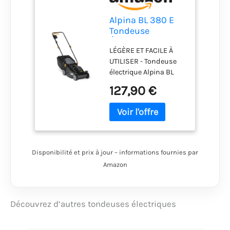
Alpina BL 380 E
Tondeuse
Électrique, 1400
LÉGÈRE ET FACILE À
W, 38 cm – Bac 40
UTILISER - Tondeuse
l, Réglage 3
électrique Alpina BL
Positions –
380 E, moteur 1400W,
Pelouses jusqu'à
127,90 €
guidon ergonomique
500 m²
et pliable pour une
maniabilité optimale.
ENTRAÎNEMENT
POUSSÉ - La tondeuse
Alpina BL 380 E est
Disponibilité et prix à jour – informations fournies par
conçue pour une
Amazon
utilisation manuelle,
offrant une
maniabilité optimale
pour les petites et
Découvrez d’autres tondeuses électriques
moyennes pelouses
grâce à son poids et sa