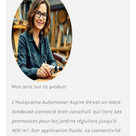
obstacles de manière
autonome – pour une
tonte ininterrompue
qui protège votre
jardin et la tondeuse.
COUVERTURE TOTALE :
L'IA Vision et la
navigation par
satellite garantissent
une tonte uniforme,
même en cas de signal
faible ou sous les
arbres – tant que
l'herbe est visible,
Mon avis sur ce produit
aucune zone n'est
oubliée. MOTIFS
L’Husqvarna Automower Aspire R4 est un robot
PERSONNALISÉS : Ce
robot tondeuse
tondeuse connecté bien construit, qui tient ses
Husqvarna sans fil
promesses pour les jardins réguliers jusqu’à
avec GPS couvre
jusqu'à 600 m² en
400 m². Son application fluide, sa connectivité
bandes, damier ou