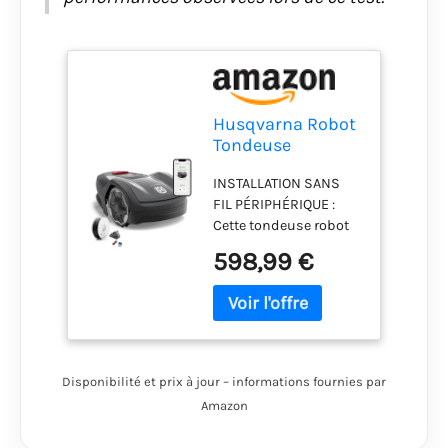
Husqvarna Robot
Tondeuse
Automower
INSTALLATION SANS
Aspire R4 pour
FIL PÉRIPHÉRIQUE :
400 m² I Batterie
Cette tondeuse robot
gazon fonctionne
598,99 €
sans câble de
délimitation, utilisant
des limites virtuelles –
définissez et ajustez
les zones de tonte et
interdites dans
Disponibilité et prix à jour – informations fournies par
l'application
Amazon
Automower Connect.
ÉVITEMENT