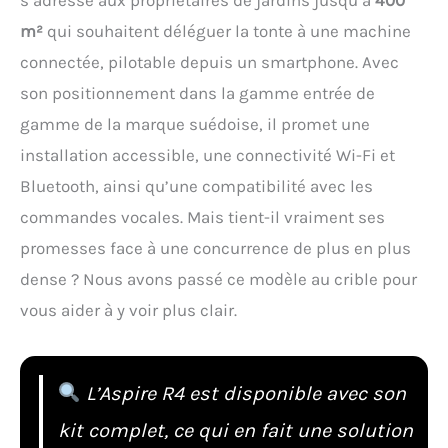
m²
qui souhaitent déléguer la tonte à une machine
connectée, pilotable depuis un smartphone. Avec
son positionnement dans la gamme entrée de
gamme de la marque suédoise, il promet une
installation accessible, une connectivité Wi-Fi et
Bluetooth, ainsi qu’une compatibilité avec les
commandes vocales. Mais tient-il vraiment ses
promesses face à une concurrence de plus en plus
dense ? Nous avons passé ce modèle au crible pour
vous aider à y voir plus clair.
L’Aspire R4 est disponible avec son
kit complet, ce qui en fait une solution