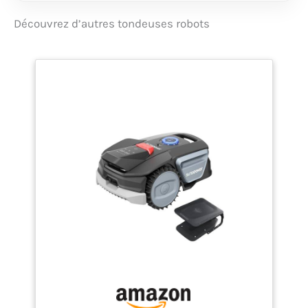
INTELLIGENT : La
caméra IA identifie et
Découvrez d’autres tondeuses robots
contourne les
obstacles de manière
autonome – pour une
tonte ininterrompue
qui protège votre
jardin et la tondeuse.
COUVERTURE TOTALE :
L'IA Vision et la
navigation par
satellite garantissent
une tonte uniforme,
même en cas de signal
faible ou sous les
arbres – tant que
l'herbe est visible,
aucune zone n'est
oubliée. MOTIFS
PERSONNALISÉS : Ce
robot tondeuse