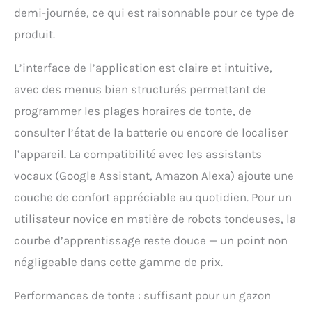
systématique ou libre
demi-journée, ce qui est raisonnable pour ce type de
pour un gazon uniforme.
produit.
APPLICATION &
CONNECTIVITÉ : Pilotez
cette tondeuse robot
L’interface de l’application est claire et intuitive,
sans fil via smartphone,
avec des menus bien structurés permettant de
personnalisez les
plannings, les zones, les
programmer les plages horaires de tonte, de
hauteurs de coupe et
consulter l’état de la batterie ou encore de localiser
recevez des notifications
d'état par Wi-Fi ou
l’appareil. La compatibilité avec les assistants
Bluetooth.
vocaux (Google Assistant, Amazon Alexa) ajoute une
couche de confort appréciable au quotidien. Pour un
utilisateur novice en matière de robots tondeuses, la
courbe d’apprentissage reste douce — un point non
négligeable dans cette gamme de prix.
Performances de tonte : suffisant pour un gazon