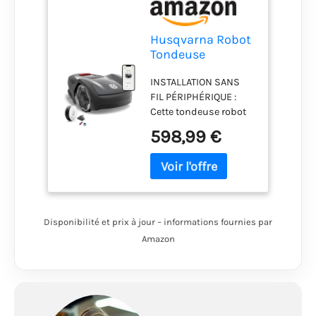
Husqvarna Robot
Tondeuse
Automower
INSTALLATION SANS
Aspire R4 pour
FIL PÉRIPHÉRIQUE :
400 m² I Batterie
Cette tondeuse robot
gazon fonctionne
598,99 €
sans câble de
délimitation, utilisant
des limites virtuelles –
définissez et ajustez
les zones de tonte et
interdites dans
Disponibilité et prix à jour – informations fournies par
l'application
Amazon
Automower Connect.
ÉVITEMENT
INTELLIGENT : La
caméra IA identifie et
contourne les