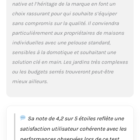
native et l’héritage de la marque en font un
triangles – tonte
systématique ou libre
choix rassurant pour qui souhaite s’équiper
pour un gazon
sans compromis sur la qualité. Il conviendra
uniforme. APPLICATION
& CONNECTIVITÉ :
particulièrement aux propriétaires de maisons
Pilotez cette tondeuse
individuelles avec une pelouse standard,
robot sans fil via
smartphone,
sensibles à la domotique et souhaitant une
personnalisez les
solution clé en main. Les jardins très complexes
plannings, les zones,
ou les budgets serrés trouveront peut-être
les hauteurs de coupe
et recevez des
mieux ailleurs.
notifications d'état par
Wi-Fi ou Bluetooth.
Sa note de 4,2 sur 5 étoiles reflète une
satisfaction utilisateur cohérente avec les
performances observées lors de ce test.