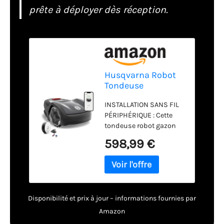
prête à déployer dès réception.
Husqvarna Robot
Tondeuse
Automower Aspire
INSTALLATION SANS FIL
R4 pour 400 m² I
PÉRIPHÉRIQUE : Cette
Batterie
tondeuse robot gazon
fonctionne sans câble
598,99 €
de délimitation, utilisant
des limites virtuelles –
définissez et ajustez les
zones de tonte et
interdites dans
Disponibilité et prix à jour – informations fournies par
l'application Automower
Connect. ÉVITEMENT
Amazon
INTELLIGENT : La caméra