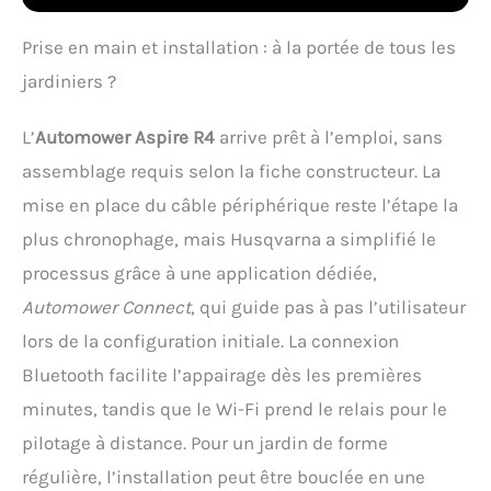
IA identifie et contourne
les obstacles de manière
Prise en main et installation : à la portée de tous les
autonome – pour une
jardiniers ?
tonte ininterrompue qui
protège votre jardin et la
tondeuse. COUVERTURE
L’
Automower Aspire R4
arrive prêt à l’emploi, sans
TOTALE : L'IA Vision et la
assemblage requis selon la fiche constructeur. La
navigation par satellite
garantissent une tonte
mise en place du câble périphérique reste l’étape la
uniforme, même en cas
plus chronophage, mais Husqvarna a simplifié le
de signal faible ou sous
les arbres – tant que
processus grâce à une application dédiée,
l'herbe est visible,
Automower Connect
, qui guide pas à pas l’utilisateur
aucune zone n'est
oubliée. MOTIFS
lors de la configuration initiale. La connexion
PERSONNALISÉS : Ce
Bluetooth facilite l’appairage dès les premières
robot tondeuse
Husqvarna sans fil avec
minutes, tandis que le Wi-Fi prend le relais pour le
GPS couvre jusqu'à 600
pilotage à distance. Pour un jardin de forme
m² en bandes, damier
ou triangles – tonte
régulière, l’installation peut être bouclée en une