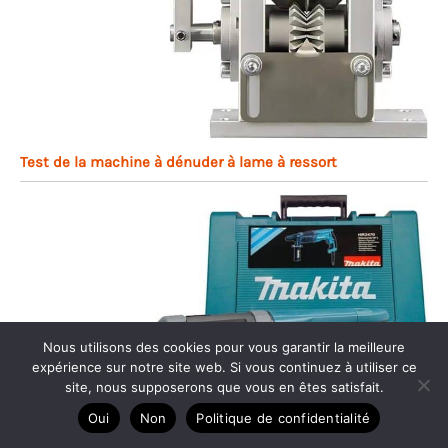
Test de la machine à dénuder à lame à ressort
Nous utilisons des cookies pour vous garantir la meilleure
expérience sur notre site web. Si vous continuez à utiliser ce
site, nous supposerons que vous en êtes satisfait.
Oui
Non
Politique de confidentialité