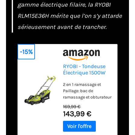
gamme électrique filaire, la RYOBI
RLM15E36H mérite que l’on s’y attarde
sérieusement avant de trancher.
-15%
RYOBI - Tondeuse
Électrique 1500W
RLM15E36H –
2 en 1 ramassage et
Largeur Ø36cm,
Paillage: bac de
Bac Semi-Rigide
ramassage et obturateur
45L, Réglage
pour basculer en
Centralisé,
169,99 €
fonction paillage
Brancard
143,99 €
Poignées ergonomiques
Ajustable, Guidon
double commande
Ergonomique –
ajustables en hauteur
Idéale Pelouse