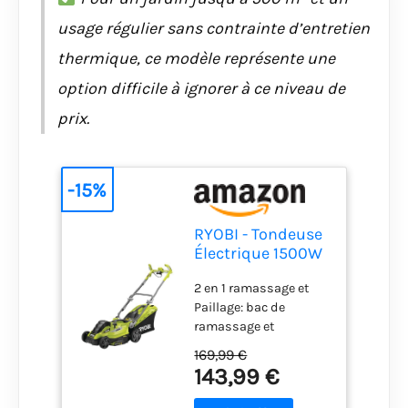
usage régulier sans contrainte d’entretien
thermique, ce modèle représente une
option difficile à ignorer à ce niveau de
prix.
-15%
RYOBI - Tondeuse
Électrique 1500W
RLM15E36H –
2 en 1 ramassage et
Largeur Ø36cm,
Paillage: bac de
Bac Semi-Rigide
ramassage et
45L, Réglage
obturateur pour
Centralisé,
169,99 €
basculer en fonction
Brancard
143,99 €
paillage Poignées
Ajustable, Guidon
ergonomiques double
Ergonomique –