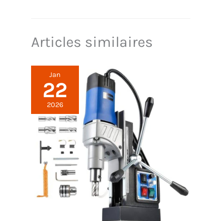
Philips série 3000, 1 lame de confort, 1 tondeuse
nez, 1 sabot réglable (3-7 mm), 2 sabots barbe de
trois jours (1 mm, 2 mm) et bien plus
Articles similaires
Jan
22
2026