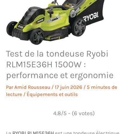
Test de la tondeuse Ryobi
RLM15E36H 1500W :
performance et ergonomie
Par
Amid Rousseau
/
17 juin 2026
/
5 minutes de
lecture
/
Équipements et outils
4.8/5 - (6 votes)
La
RYOBI RLM15E36H
est une tondeuse électrique