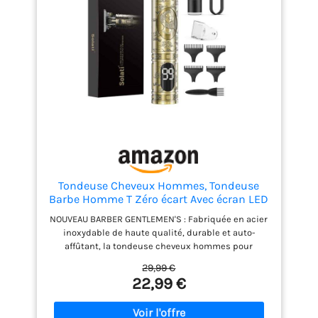
Tondeuse Cheveux Hommes, Tondeuse
Barbe Homme T Zéro écart Avec écran LED
De Finition Barbier Professionnel Rasoir
NOUVEAU BARBER GENTLEMEN'S : Fabriquée en acier
Homme Rasoir Electriques Cheveux
inoxydable de haute qualité, durable et auto-
Cadeau
affûtant, la tondeuse cheveux hommes pour
hommes est livrée avec 3 peignes de délimitation
29,99 €
et 1 couvercle de protection en plastique ABS pour
22,99 €
assurer une coupe régulière, rapide et précise de
tous les types de cheveux. Cette tondeuse facilite la
création de la coupe de cheveux idéale. PORT USB