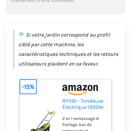
clairement d’être considéré.
Si votre jardin correspond au profil
ciblé par cette machine, les
caractéristiques techniques et les retours
utilisateurs plaident en sa faveur.
-15%
RYOBI - Tondeuse
Électrique 1500W
RLM15E36H –
2 en 1 ramassage et
Largeur Ø36cm,
Paillage: bac de
Bac Semi-Rigide
ramassage et