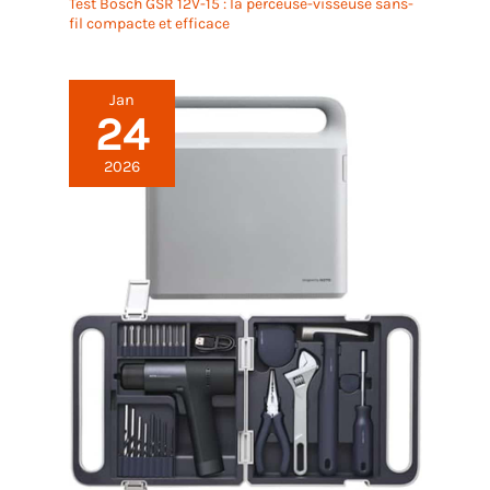
Test Bosch GSR 12V-15 : la perceuse-visseuse sans-
fil compacte et efficace
Jan
24
2026