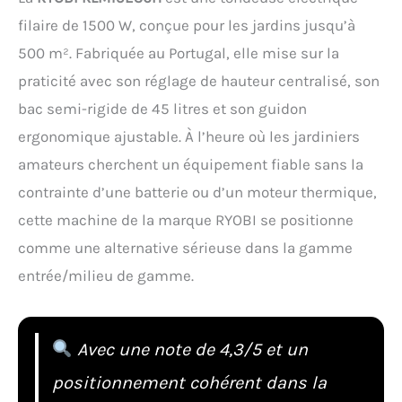
filaire de 1500 W, conçue pour les jardins jusqu’à
500 m². Fabriquée au Portugal, elle mise sur la
praticité avec son réglage de hauteur centralisé, son
bac semi-rigide de 45 litres et son guidon
ergonomique ajustable. À l’heure où les jardiniers
amateurs cherchent un équipement fiable sans la
contrainte d’une batterie ou d’un moteur thermique,
cette machine de la marque RYOBI se positionne
comme une alternative sérieuse dans la gamme
entrée/milieu de gamme.
Avec une note de 4,3/5 et un
positionnement cohérent dans la