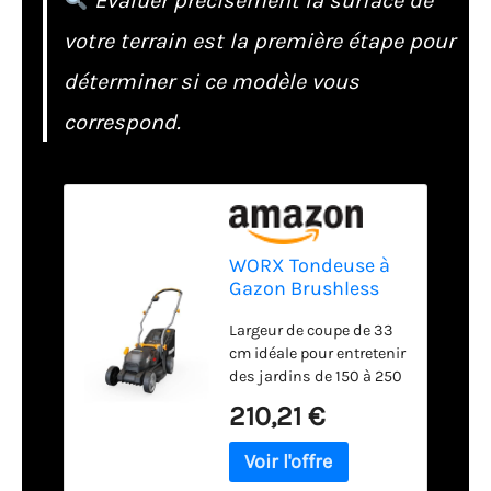
Évaluer précisément la surface de
votre terrain est la première étape pour
déterminer si ce modèle vous
correspond.
WORX Tondeuse à
Gazon Brushless
sans Fil 20V
Largeur de coupe de 33
WG733E
cm idéale pour entretenir
des jardins de 150 à 250
m² Moteur brushless
210,21 €
offrant 25 % de
puissance en plus et
une autonomie