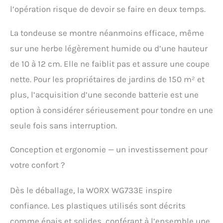
avec tous les outils worx
l’opération risque de devoir se faire en deux temps.
powershare Parfaite pour
les petits jardins
La tondeuse se montre néanmoins efficace, même
urbains ou les zones
sur une herbe légèrement humide ou d’une hauteur
étroites à entretenir
régulièrement Garantie 3
de 10 à 12 cm. Elle ne faiblit pas et assure une coupe
ans (2 + 1 offert) sous
nette. Pour les propriétaires de jardins de 150 m² et
réserve d’enregistrement
sous 30 jours sur worx-
plus, l’acquisition d’une seconde batterie est une
europe.com
option à considérer sérieusement pour tondre en une
seule fois sans interruption.
Conception et ergonomie — un investissement pour
votre confort ?
Dès le déballage, la WORX WG733E inspire
confiance. Les plastiques utilisés sont décrits
comme épais et solides, conférant à l’ensemble une