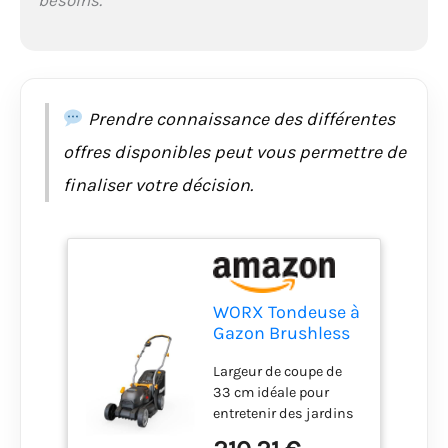
Prendre connaissance des différentes
offres disponibles peut vous permettre de
finaliser votre décision.
WORX Tondeuse à
Gazon Brushless
sans Fil 20V
Largeur de coupe de
WG733E
33 cm idéale pour
entretenir des jardins
de 150 à 250 m²