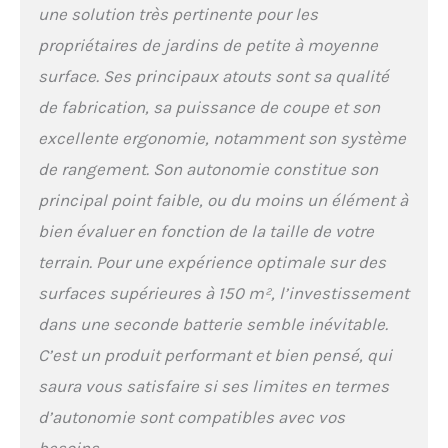
Parfaite pour les petits
une solution très pertinente pour les
jardins urbains ou les
propriétaires de jardins de petite à moyenne
zones étroites à
entretenir
surface. Ses principaux atouts sont sa qualité
régulièrement Garantie
de fabrication, sa puissance de coupe et son
3 ans (2 + 1 offert)
sous réserve
excellente ergonomie, notamment son système
d’enregistrement sous
de rangement. Son autonomie constitue son
30 jours sur worx-
europe.com
principal point faible, ou du moins un élément à
bien évaluer en fonction de la taille de votre
terrain. Pour une expérience optimale sur des
surfaces supérieures à 150 m², l’investissement
dans une seconde batterie semble inévitable.
C’est un produit performant et bien pensé, qui
saura vous satisfaire si ses limites en termes
d’autonomie sont compatibles avec vos
besoins.