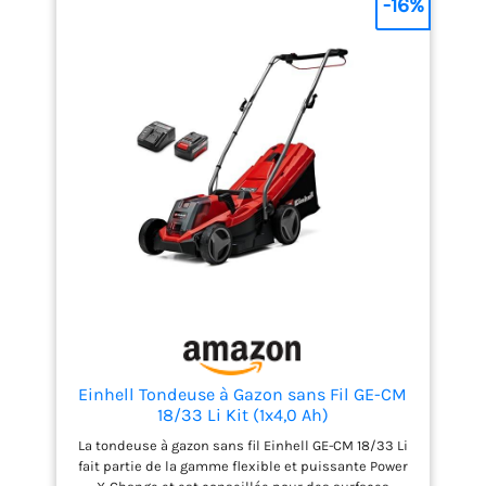
-16%
assurent une coupe nette et durable, même sur de
petites branches ou surfaces irrégulières. 1 lame
supplémentaireest fournie pour plus de praticité.
Hauteur de coupe réglable sur 5 niveaux: Adaptez
facilement la hauteur de coupe de 25 à 65 mm
selon vos besoins, pour un gazon parfaitement
entretenu en toutes saisons. Fonction 2-en-1
mulching ou ramassage 35 L: Choisissez entre le
mode mulching pour fertiliser naturellement votre
pelouse ou le ramassage dans le bac grande
capacité de 35 L, réduisant la fréquence de vidage
et améliorant votre efficacité.
Einhell Tondeuse à Gazon sans Fil GE-CM
18/33 Li Kit (1x4,0 Ah)
La tondeuse à gazon sans fil Einhell GE-CM 18/33 Li
fait partie de la gamme flexible et puissante Power