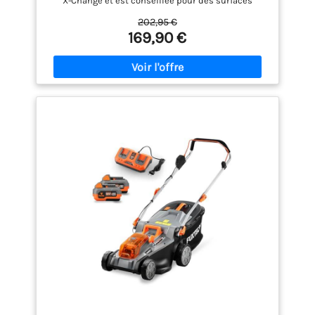
X-Change et est conseillée pour des surfaces
jusqu’à 200 m². L’outil est vendu avec une batterie
202,95 €
4,0 Ah Power X-Change La tondeuse sans fil
169,90 €
fonctionne avec une batterie 18 V de la gamme
Power X-Change, très pratique. Toutes les batteries
Power X-Change étant compatibles avec l’ensemble
des produits de cette gamme, la puissante batterie
4,0 Ah peut elle aussi être utilisée pour d’autres
appareils Power X-Change Trois LEDs indiquent en
un coup d’œil le niveau de charge de la batterie
Power X-Change. L'outil est également vendu avec
un chargeur Power X-Change qui permet de charger
toutes les batteries de cette gamme Cette
tondeuse sans fil est entraînée par un moteur
électrique sans charbon Brushless Einhell qui se
distingue par une durée de vie et de
fonctionnement plus longue que les moteurs à
charbon traditionnels De type buggy , l’outil est
équipé de grandes roues qui préservent le gazon, et
dispose d’un système de réglage centralisé de la
hauteur de coupe à 5 positions, d’un guidon
repliable et réglable à 3 hauteurs qui se manœuvre
facilement, et d’un bac de bonne taille avec
indicateur du niveau de remplissage