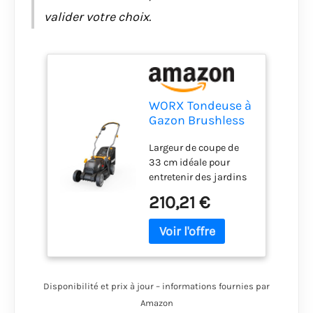
valider votre choix.
WORX Tondeuse à
Gazon Brushless
sans Fil 20V
Largeur de coupe de
WG733E
33 cm idéale pour
entretenir des jardins
de 150 à 250 m²
210,21 €
Moteur brushless
offrant 25 % de
puissance en plus et
une autonomie
prolongée Technologie
intellicut ajustant
Disponibilité et prix à jour – informations fournies par
automatiquement la
Amazon
puissance selon la