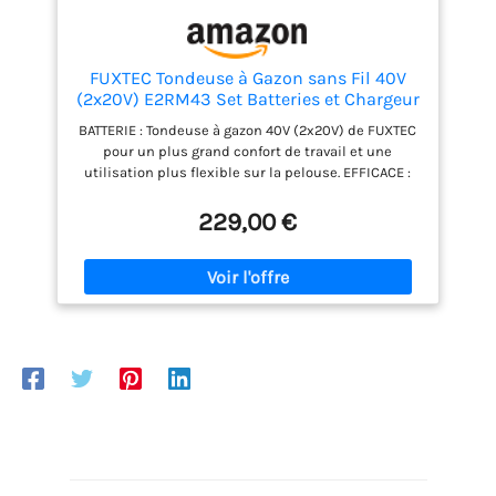
FUXTEC Tondeuse à Gazon sans Fil 40V
(2x20V) E2RM43 Set Batteries et Chargeur
- Largeur De Coupe 43cm, 40L, Hauteur De
BATTERIE : Tondeuse à gazon 40V (2x20V) de FUXTEC
Coupe Variable, Tondeuse à Gazon
pour un plus grand confort de travail et une
Batterie, sans Fil
utilisation plus flexible sur la pelouse. EFFICACE :
Travaille avec une largeur de coupe de 43 cm et une
hauteur de coupe réglable de 25 à 75 mm. Convient
229,00 €
également pour les zones difficiles d'accès.
ERGONOMIQUE : Tondez votre pelouse tout en confort
pendant vos travaux de jardinage. Avec un bac de
ramassage de 40l pour un travail propre. TRAVAIL
SILENCIEUX : faible niveau sonore pour une
utilisation dans des environnements sensibles au
bruit, comme les villes, les écoles et les maisons de
retraite. LIBERTE SANS FIL : Travail simple et sans fil
grâce à la batterie lithium-ion haute performance
sans effet de mémoire - toujours prêt à démarrer
sur simple pression d'un bouton.