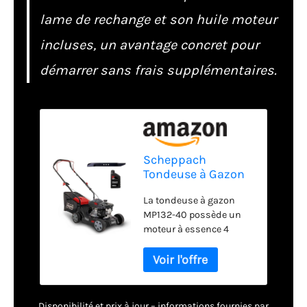
lame de rechange et son huile moteur
incluses, un avantage concret pour
démarrer sans frais supplémentaires.
Scheppach
Tondeuse à Gazon
Thermique MP132-
La tondeuse à gazon
40 - 3,4 CV - Largeur
MP132-40 possède un
Coupe 40cm
moteur à essence 4
temps de 3,3 CV et
puissant de 2400 W
permettant de tondre
des jardins allant
jusqu'à 600 m² Cette
Disponibilité et prix à jour – informations fournies par