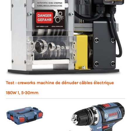
Test : creworks machine de dénuder câbles électrique
180W 1, 5-30mm