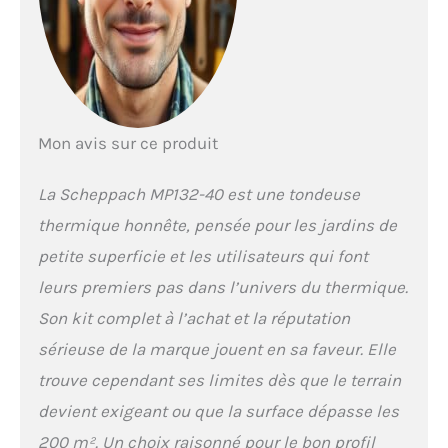
hauteur de coupe de
cette tondeuse à
gazon est réglable sur
3 niveaux allant de 30
à 66 mm afin de
s'adapter à vos désirs
de tonte Le guidon
Mon avis sur ce produit
rabattable et l'huile
incluse font de cette
tondeuse à gazon
La Scheppach MP132-40 est une tondeuse
thermique un
thermique honnête, pensée pour les jardins de
indispensable pour la
saison estivale afin
petite superficie et les utilisateurs qui font
d'avoir un jardin
leurs premiers pas dans l’univers du thermique.
toujours impeccable
Son kit complet à l’achat et la réputation
sérieuse de la marque jouent en sa faveur. Elle
trouve cependant ses limites dès que le terrain
devient exigeant ou que la surface dépasse les
200 m². Un choix raisonné pour le bon profil