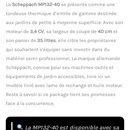
La
Scheppach MP132-40
se présente comme une
tondeuse thermique d’entrée de gamme destinée
aux jardins de petite à moyenne superficie. Avec son
moteur de
3,4 CV
, sa largeur de coupe de
40 cm
et
son panier de
35 litres
, elle cible les propriétaires
qui souhaitent s’équiper sans investir dans du
matériel semi-professionnel. La marque allemande
Scheppach, connue pour ses machines-outils et
équipements de jardin accessibles, livre ici un
modèle livré avec lame de rechange et huile moteur.
Reste à savoir si ce package tient ses promesses
face à la concurrence.
La MP132-40 est disponible avec sa