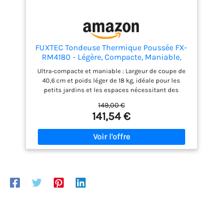
FUXTEC Tondeuse Thermique Poussée FX-
RM4180 - Légère, Compacte, Maniable,
Bon Rapport Qualité-Prix - Largeur de
Ultra-compacte et maniable : Largeur de coupe de
Coupe 40,6cm - bac de ramassage 45L
40,6 cm et poids léger de 18 kg, idéale pour les
petits jardins et les espaces nécessitant des
manœuvres fréquentes. Performante : Dotée d’un
149,00 €
moteur 4 temps OHV de 80 cm³, développant
141,54 €
1300W, cette tondeuse est parfaite pour entretenir
efficacement les petites surfaces et les pelouses
planes. Robuste et légère : Carrosserie en plastique
noir mat ultraléger, durable et facile à manipuler.
Lame en acier spécial de haute qualité pour une
coupe nette et précise. Réglage adaptable : Hauteur
de coupe réglable sur 3 niveaux (25 à 55 mm),
permettant d’ajuster la tonte selon la nature de
votre pelouse pour un résultat parfait. Pratique et
efficace : Bac de ramassage de 45 litres, robuste et
facile à retirer pour un entretien simplifié.
Démarrage manuel à tirette pour une mise en