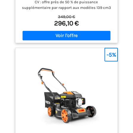
CV : offre près de 50 % de puissance
supplémentaire par rapport aux modèles 139 cm3
pour couper efficacement l'herbe dense, les
349,00 €
pelouses exigeantes et les grandes surfaces
296,10 €
Système autotracté à traction arrière : la tondeuse
avance seule pour réduire l'effort de poussée et
rendre la tonte plus confortable sur les grands
jardins et les terrains légèrement en pente Largeur
de coupe de 51 cm : couvrez davantage de terrain à
chaque passage et réduisez considérablement le
-5%
temps de tonte sur les pelouses de taille moyenne
à grande Système de coupe 4-en-1 polyvalent :
choisissez entre le mulching, le ramassage dans le
bac, l'éjection arrière ou l'éjection latérale selon les
conditions de tonte et la hauteur de l'herbe Bac de
ramassage grande capacité de 60 L et carter en
acier robuste : moins d'interruptions pour le vidage,
excellente durabilité et performances fiables
saison après saison Garantie Hyundai 3 ans pour
usage domestique et 1 an pour usage professionnel
pour une tranquillité d'esprit totale