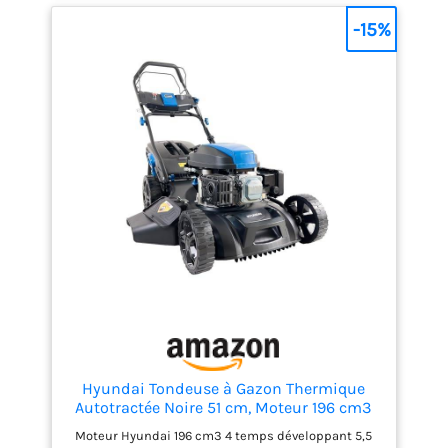
ramassage dans le bac, l'éjection arrière ou
l'éjection latérale selon les conditions de tonte
-15%
Carter de coupe en acier robuste de 43 cm : conçu
pour offrir une excellente durabilité tout en
couvrant efficacement les petits et moyens jardins
Bac de ramassage 40 L et 6 hauteurs de coupe
réglables de 25 à 75 mm : adaptez facilement la
finition de votre pelouse tout au long de l'année
Garantie Hyundai 3 ans pour usage domestique et 1
an pour usage professionnel pour une tranquillité
d'esprit totale
Hyundai Tondeuse à Gazon Thermique
Autotractée Noire 51 cm, Moteur 196 cm3
5,5 CV, Bac 60 L, Coupe 4-en-1 Mulching,
Moteur Hyundai 196 cm3 4 temps développant 5,5
Garantie 3 Ans - HYM20200SPX-EU