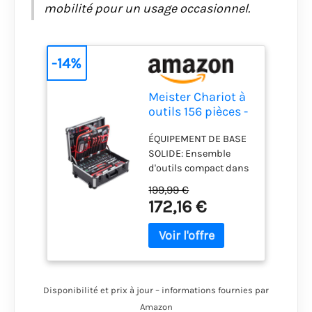
mobilité pour un usage occasionnel.
-14%
Meister Chariot à
outils 156 pièces -
Ensemble d'outils
ÉQUIPEMENT DE BASE
- Avec roulettes -
SOLIDE: Ensemble
Poignée
d'outils compact dans
télescopique /
une mallette |
Mallette à outils
199,99 €
Matériaux de haute
professionnelle
172,16 €
qualité | Équipement
remplie / Boîte à
approprié pour chaque
outils roulante /
bricoleur MALLETTE
8971440
PRATIQUE: Mallette en
aluminium avec coins
arrondis et protection
Disponibilité et prix à jour – informations fournies par
des coins | Poignée de
Amazon