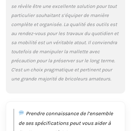
une fixation sécurisée
se révèle être une excellente solution pour tout
des outils | Chiffres
particulier souhaitant s’équiper de manière
extra larges sur les
douilles ENSEMBLE
complète et organisée. La qualité des outils est
COMPLET: Pinces pour
au rendez-vous pour les travaux du quotidien et
chaque utilisation |
Tout ce qui concerne le
sa mobilité est un véritable atout. Il conviendra
vissage, des embouts,
toutefois de manipuler la mallette avec
tournevis et clés
précaution pour la préserver sur le long terme.
hexagonales,
jusqu'aux douilles |
C’est un choix pragmatique et pertinent pour
Autres outils pratiques
une grande majorité de bricoleurs amateurs.
comme marteau, scie,
lampe de travail et
instruments de
mesure
Prendre connaissance de l’ensemble
de ses spécifications peut vous aider à