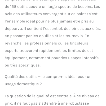
rangement des outils
de 156 outils couvre un large spectre de besoins. Les
après utilisation |
avis des utilisateurs convergent sur ce point : c’est
Bandes velcro et
élastiques assurant une
l’ensemble idéal pour ne plus jamais être pris au
fixation sécurisée des
dépourvu. Il contient l’essentiel, des pinces aux clés,
outils | Chiffres extra
larges sur les douilles
en passant par les douilles et les tournevis. En
ENSEMBLE COMPLET:
revanche, les professionnels ou les bricoleurs
Pinces pour chaque
utilisation | Tout ce qui
experts trouveront rapidement les limites de cet
concerne le vissage, des
équipement, notamment pour des usages intensifs
embouts, tournevis et
clés hexagonales,
ou très spécifiques.
jusqu'aux douilles |
Autres outils pratiques
Qualité des outils — le compromis idéal pour un
comme marteau, scie,
lampe de travail et
usage domestique ?
instruments de mesure
La question de la qualité est centrale. À ce niveau de
prix, il ne faut pas s’attendre à une robustesse