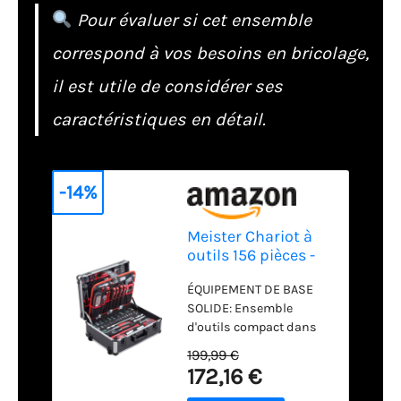
Pour évaluer si cet ensemble
correspond à vos besoins en bricolage,
il est utile de considérer ses
caractéristiques en détail.
-14%
Meister Chariot à
outils 156 pièces -
Ensemble d'outils -
ÉQUIPEMENT DE BASE
Avec roulettes -
SOLIDE: Ensemble
Poignée
d'outils compact dans
télescopique /
une mallette | Matériaux
Mallette à outils
199,99 €
de haute qualité |
professionnelle
172,16 €
Équipement approprié
remplie / Boîte à