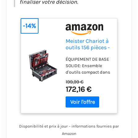
finaliser votre décision.
-14%
Meister Chariot à
outils 156 pièces -
Ensemble d'outils
ÉQUIPEMENT DE BASE
- Avec roulettes -
SOLIDE: Ensemble
Poignée
d'outils compact dans
télescopique /
une mallette |
Mallette à outils
199,99 €
Matériaux de haute
professionnelle
172,16 €
qualité | Équipement
remplie / Boîte à
approprié pour chaque
outils roulante /
bricoleur MALLETTE
8971440
PRATIQUE: Mallette en
aluminium avec coins
arrondis et protection
Disponibilité et prix à jour – informations fournies par
des coins | Poignée de
Amazon
transport confortable