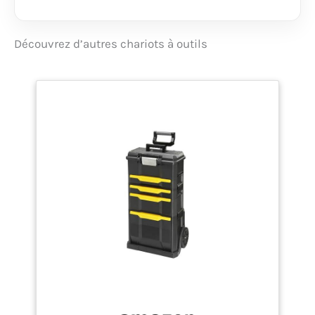
pour un transport
facile | Insert
intermédiaire intégré
Découvrez d’autres chariots à outils
pour un rangement
compact des outils
TRANSPORT
CONFORTABLE:
Roulettes intégrées
pour un transport
confortable, en tirant
facilement le chariot |
Poignée télescopique
réglable en hauteur à
deux niveaux
CARACTÉRISTIQUES
GÉNIALES: Contours
illustrés facilitant le
rangement des outils
après utilisation |
Bandes velcro et
élastiques assurant