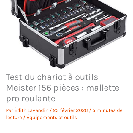
Test du chariot à outils
Meister 156 pièces : mallette
pro roulante
Par
Édith Lavandin
/
23 février 2026
/
5 minutes de
lecture
/
Équipements et outils