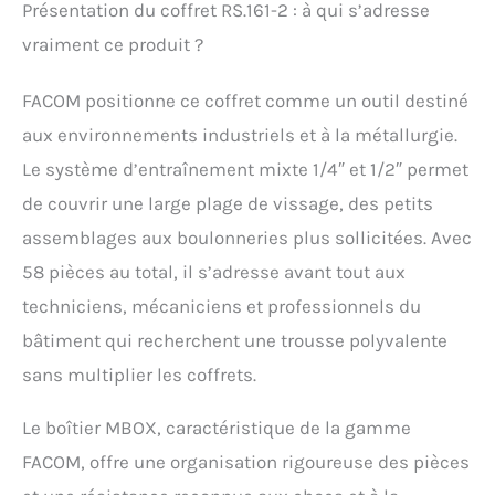
les professionnels en
Présentation du coffret RS.161-2 : à qui s’adresse
quête d’efficacité, de
vraiment ce produit ?
fiabilité et de
polyvalence sur le terrain
CLIQUETS HAUTE
FACOM positionne ce coffret comme un outil destiné
PERFORMANCE
aux environnements industriels et à la métallurgie.
ÉTANCHES: Comprend
deux cliquets FACOM
Le système d’entraînement mixte 1/4″ et 1/2″ permet
(1/4” et 1/2”) dotés de
de couvrir une large plage de vissage, des petits
mécanismes étanches,
conçus pour offrir une
assemblages aux boulonneries plus sollicitées. Avec
durabilité maximale et
58 pièces au total, il s’adresse avant tout aux
des performances
fiables même en usage
techniciens, mécaniciens et professionnels du
intensif DOUILLES &
bâtiment qui recherchent une trousse polyvalente
EMBOUTS POUR TOUTES
LES APPLICATIONS:
sans multiplier les coffrets.
Comprend 26 douilles 6
pans en 1/4” (5,5 à 14
Le boîtier MBOX, caractéristique de la gamme
mm) et 1/2” (10 à 32
FACOM, offre une organisation rigoureuse des pièces
mm), ainsi que 21
embouts de vissage