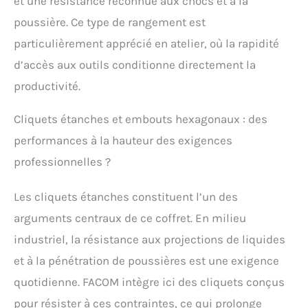
et une résistance reconnue aux chocs et à la
couvrant les principales
poussière. Ce type de rangement est
empreintes : Philips,
Pozidriv, plates,
particulièrement apprécié en atelier, où la rapidité
hexagonales et
d’accès aux outils conditionne directement la
Resistorx — pour une
maîtrise et une précision
productivité.
maximales
CONFIGURATION
Cliquets étanches et embouts hexagonaux : des
POLYVALENTE ET AXÉE
performances à la hauteur des exigences
SUR LE CONTRÔLE:
Équipé d’accessoires
professionnelles ?
essentiels tels que des
rallonges, des cardans,
Les cliquets étanches constituent l’un des
une poignée type
tournevis et un porte-
arguments centraux de ce coffret. En milieu
embout, pour faciliter le
industriel, la résistance aux projections de liquides
travail dans les espaces
exigus ou difficiles
et à la pénétration de poussières est une exigence
d’accès ORGANISATION
quotidienne. FACOM intègre ici des cliquets conçus
ET PRATICITÉ OPTIMALES:
Livré dans une MBOX
pour résister à ces contraintes, ce qui prolonge