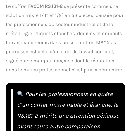
Le coffret
FACOM RS.161-2
se présente comme une
solution mixte 1/4″ et 1/2″ en 58 pièces, pensée pour
les professionnels du secteur industriel et de la
métallurgie. Cliquets étanches, douilles et embouts
hexagonaux réunis dans un seul coffret MBOX : la
promesse est celle d’un outil de travail complet,
signé d’une marque française dont la réputation
dans le milieu professionnel n’est plus à démontrer.
Pour les professionnels en quête
d’un coffret mixte fiable et étanche, le
RS.161-2 mérite une attention sérieuse
avant toute autre comparaison.