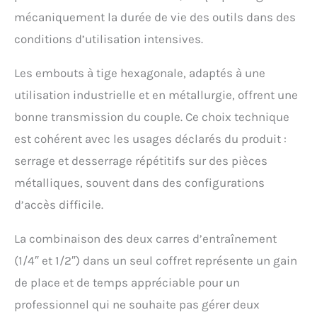
FACOM robuste et
mécaniquement la durée de vie des outils dans des
compacte, avec un
plateau thermoformé et
conditions d’utilisation intensives.
un jeu de pictogrammes
pour personnaliser et
Les embouts à tige hexagonale, adaptés à une
identifier facilement vos
utilisation industrielle et en métallurgie, offrent une
outils FOURNI AVEC: 2
cliquets étanches (1/4”
bonne transmission du couple. Ce choix technique
et 1/2”), 26 douilles
est cohérent avec les usages déclarés du produit :
métriques 6 pans, 21
embouts 1/4”, rallonges,
serrage et desserrage répétitifs sur des pièces
cardans, poignée type
métalliques, souvent dans des configurations
tournevis, porte-embout,
plateau thermoformé,
d’accès difficile.
MBOX et pictogrammes
de personnalisation
La combinaison des deux carres d’entraînement
DÉCOUVREZ
L’EXCELLENCE DU
(1/4″ et 1/2″) dans un seul coffret représente un gain
SAVOIR-FAIRE FRANÇAIS:
de place et de temps appréciable pour un
Avec les outils de
précision FACOM,
professionnel qui ne souhaite pas gérer deux