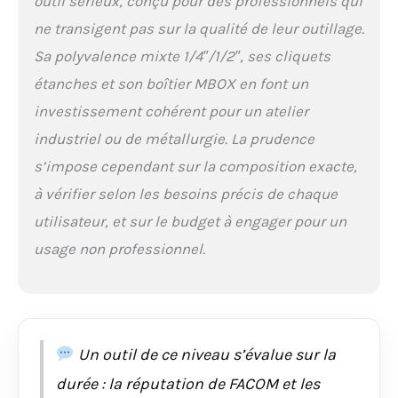
outil sérieux, conçu pour des professionnels qui
6 pans en 1/4” (5,5 à 14
ne transigent pas sur la qualité de leur outillage.
mm) et 1/2” (10 à 32
mm), ainsi que 21
Sa polyvalence mixte 1/4″/1/2″, ses cliquets
embouts de vissage
étanches et son boîtier MBOX en font un
couvrant les
principales empreintes
investissement cohérent pour un atelier
: Philips, Pozidriv,
industriel ou de métallurgie. La prudence
plates, hexagonales et
Resistorx — pour une
s’impose cependant sur la composition exacte,
maîtrise et une
à vérifier selon les besoins précis de chaque
précision maximales
CONFIGURATION
utilisateur, et sur le budget à engager pour un
POLYVALENTE ET AXÉE
usage non professionnel.
SUR LE CONTRÔLE:
Équipé d’accessoires
essentiels tels que des
rallonges, des
cardans, une poignée
type tournevis et un
Un outil de ce niveau s’évalue sur la
porte-embout, pour
durée : la réputation de FACOM et les
faciliter le travail dans