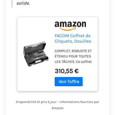
solide.
FACOM Coffret de
Cliquets, Douilles
& Embouts 1/4”
COMPLET, ROBUSTE ET
et 1/2”, 58 Pièces,
ÉTENDU POUR TOUTES
Cliquets
LES TÂCHES: Ce coffret
Étanches, MBOX,
de 58 pièces associe
RS.161-2
310,55 €
des cliquets haute
performance étanches,
une large sélection de
douilles métriques, 21
embouts spécialisés
et des accessoires
Disponibilité et prix à jour – informations fournies par
ingénieux dans une
Amazon
MBOX compacte et