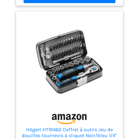
cardans, poignée type
tournevis, porte-
embout, plateau
thermoformé, MBOX et
pictogrammes de
personnalisation
DÉCOUVREZ
L’EXCELLENCE DU
SAVOIR-FAIRE
FRANÇAIS: Avec les
outils de précision
FACOM, conçus pour
les techniciens experts
qui recherchent une
qualité supérieure et
une précision inégalée
dans chaque
intervention
Högert HT1R462 Coffret à outils Jeu de
douilles tournevis à cliquet Noir/bleu 1/4"