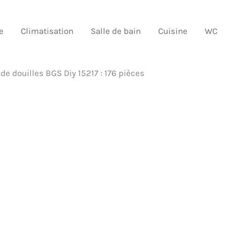
e
Climatisation
Salle de bain
Cuisine
WC
 de douilles BGS Diy 15217 : 176 pièces