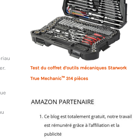
ériau
er.
Test du coffret d’outils mécaniques Starwork
True Mechanic™ 314 pièces
que
au