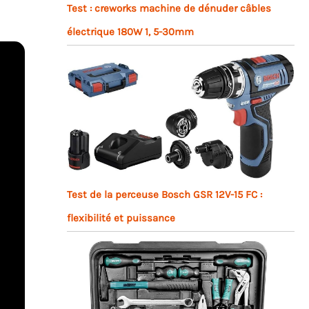
Test : creworks machine de dénuder câbles
électrique 180W 1, 5-30mm
Test de la perceuse Bosch GSR 12V-15 FC :
flexibilité et puissance