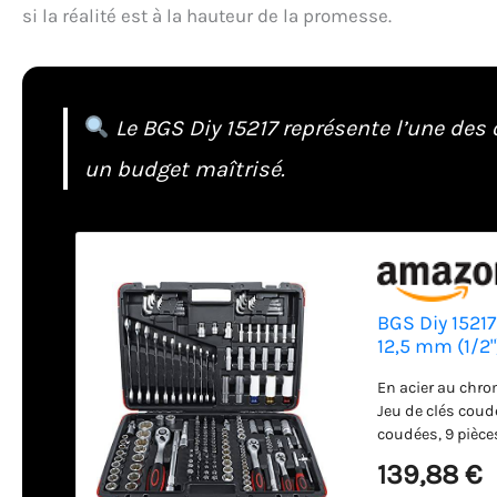
si la réalité est à la hauteur de la promesse.
Le BGS Diy 15217 représente l’une des
un budget maîtrisé.
BGS Diy 15217 
12,5 mm (1/2")
En acier au chrom
Jeu de clés coudé
coudées, 9 pièces
13 douilles, Supe
139,88 €
ondulé), profondes