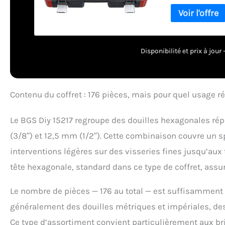
réversible à dent
carré mâle 10 mm 
mâle 6,3 mm (1/4
mm (3/8") : 10 do
Lock (profil ondul
Disponibilité et prix à jou
douille pour bou
cliquet réversibl
carré mâle 10 mm
(3/8") | 1 adapt
Contenu du coffret : 176 pièces, mais pour quel usage ré
Carré 12,5 mm (1/2"
- 16 - 17 - 18 - 19
Le BGS Diy 15217 regroupe des douilles hexagonales répa
ondulé), profondes
puissance avec pr
(3/8″) et 12,5 mm (1/2″). Cette combinaison couvre un sp
caoutchouc de ret
interventions légères sur des visseries fines jusqu’aux
2 rallonges 125 e
bille de retenue
tête hexagonale, standard dans ce type de coffret, assur
longueur 30 m
Le nombre de pièces — 176 au total — est suffisamment 
généralement des douilles métriques et impériales, de
Ce type d’assortiment convient particulièrement aux bric