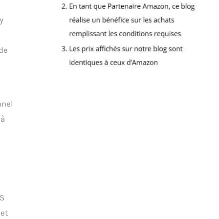
y
de
nnel
 à
GS
et