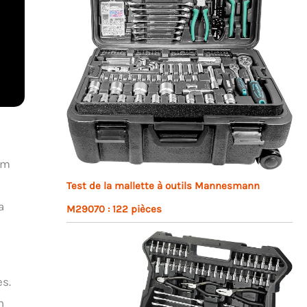
mm
Test de la mallette à outils Mannesmann
a
M29070 : 122 pièces
es.
n