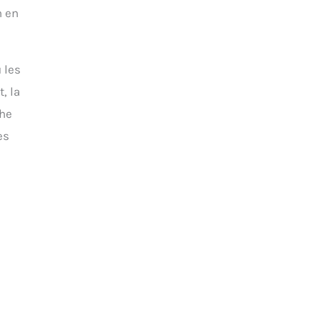
n en
 les
, la
che
es