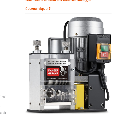
économique ?
iens
,
voir