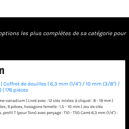
 options les plus complètes de sa catégorie pour
| Coffret de douilles | 6,3 mm (1/4") / 10 mm (3/8") /
 | 176 pièces
e-vanadium | Livré avec : 12 clés mixtes à cliquet : 8 - 19 mm |
es, 9 pièces, hexagone femelle : 1,5 – 10 mm | Jeu de clés
, profil T (pour Torx) avec perçage : T10 - T50 Carré 6,3 mm (1/4") :
r Lock (profil ondulé) : 4 - 14 mm | 7 douilles, Super Lock (profil
 : 4 - 10 mm | 5 douilles, profil E : E4 - E5 - E6 - E7 - E8 | 1 cliquet