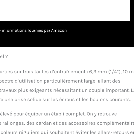
ure fine | 2 rallonges 50 et 100 mm | 1 articulation de cardan,
(1/4") | 1 poignée coulissante, 115 mm | 1 poignée rotative, carré
"), 150 mm | 33 douilles à embouts, longueur 38 mm Carré 10
uilles, Super Lock (profil ondulé) : 10 - 19 mm | 6 douilles, Super
é), profondes : 10 - 15 mm | 6 douilles, profil E : E10 - E18 | 1
r – informations fournies par Amazon
gies d’ignition avec caoutchouc de retenue, hexagone 18 mm | 1
e à denture fine | 1 rallonge 150 mm | 1 articulation de cardan,
 (3/8") | 1 adaptateur à bille de retenue, hexagone femelle 10 mm
ateur de poignée coulissante pour rallonges, carré mâle 12,5 mm
el ?
) : 17 douilles, Super Lock (profil ondulé) : 10 - 11 - 12 - 13 - 14 - 15
 - 20 - 21 - 22 - 24 - 27 - 30 - 32 mm | 2 douilles, Super Lock (profil
rties sur trois tailles d’entraînement : 6,3 mm (1/4″), 10 
 : 16 - 18 mm | 2 douilles, profil E : E20 - E24 | 3 douilles de
otection : 17 - 19 - 21 mm | 2 douille pour bougies d’ignition avec
ectre d’utilisation particulièrement large, allant des
enue, hexagone, 16 et 21 mm | 1 cliquet réversible à denture fine |
 travaux plus exigeants nécessitant un couple important. L
t 250 mm | 1 articulation de cardan 12,5 mm (1/2") | 1 adaptateur à
, hexagone femelle 8 mm (5/16") Carré 8 mm (5/16") : 26 embouts,
e une prise solide sur les écrous et les boulons courants.
m
élevé pour équiper un établi complet. On y retrouve
s rallonges, des cardan et des accessoires complémentair
oleurs réguliers qui souhaitent éviter les allers-retours e