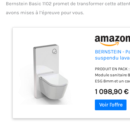
Bernstein Basic 1102 promet de transformer cette attent
avons mises à l’épreuve pour vous.
BERNSTEIN - Pa
suspendu lavan
LED, Chasse Vo
PRODUIT EN PACK : 
Module sanitaire 8
ESG 8mm et un ca
de rinçage : Grand (
1 098,90 €
ÉLÉGANT : Ce WC j
finition blanc bri
(38,4 x 59,3 x 38 c
dans les salles de
nettoyage précis, e
Réglages personnal
fonctions de rinça