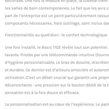
sécurisée. Une fois le module en place, la cuvette vient
les salles de bain contemporaines. Le fait que les avis 
part de l’entreprise est un point particulièrement rass
composants nécessaires, hors outillage, sont inclus da
Fonctionnalités au quotidien : le confort technologique
Une fois installé, le Basic 1102 révèle tout son potentie
lavante. Pilotée par une télécommande intuitive (fournie 
d’hygiène personnalisable. Le bras de douche, discrète
et durable. Ce dernier est d’ailleurs amovible et auton
utilisation. C’est un détail crucial qui garantit une propr
déconcertante : une pression sur le bouton dédié de la t
sensation est à la fois douce et efficace.
La personnalisation est au cœur de l’expérience. Le pac