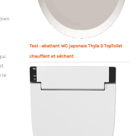
bien
Test : abattant WC japonais Thyïa 3 TopToilet
qui
chauffant et séchant
et
 le