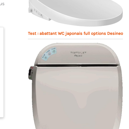
ous
Test : abattant WC japonais full options Desineo