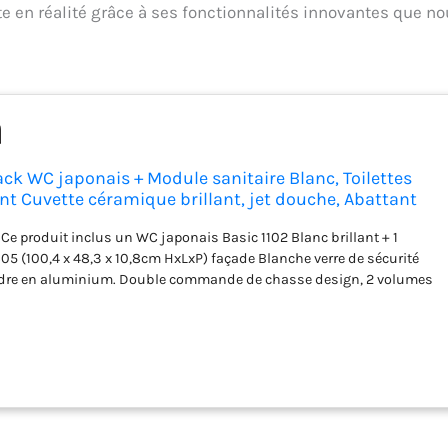
e en réalité grâce à ses fonctionnalités innovantes que n
ck WC japonais + Module sanitaire Blanc, Toilettes
t Cuvette céramique brillant, jet douche, Abattant
rtex 180° - 59x38x38cm - Basic 1102
Ce produit inclus un WC japonais Basic 1102 Blanc brillant + 1
05 (100,4 x 48,3 x 10,8cm HxLxP) façade Blanche verre de sécurité
dre en aluminium. Double commande de chasse design, 2 volumes
6L, réglable 4,8 - 7,4L) et Petit (3L, réglable 2,4 - 3,5L). DESIGN
aponais suspendu en céramique sanitaire de haute qualité avec
llant offre un design moderne et épuré. Ses dimensions compactes
m) s’intègrent parfaitement, avec style, dans les toilettes comme
 bains. NETTOYAGE PARFAIT : Le jet d'eau pulsé et oscillant assure un
fficace et tout en douceur, avec douche arrière et douchette féminine.
isables de la pression et de la température (5 niveaux). Toutes les
ge sont contrôlables via le bouton latéral. HYGIÈNE OPTIMALE : La