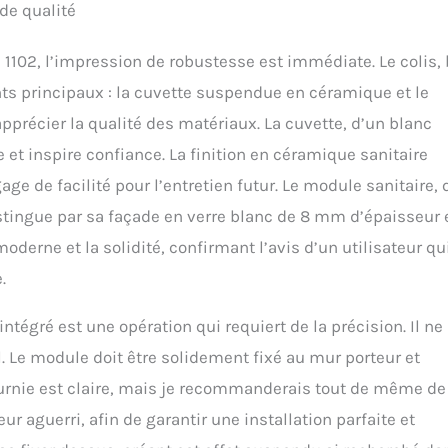
de qualité
utomatiquement avant et après chaque usage, elle peut également se
ttoyage manuel complet. Chasse d’eau Vortex à 180° assure un
102, l’impression de robustesse est immédiate. Le colis, 
 complet après utilisation. La cuvette sans rebord et les matériaux
itent les saletés. INSTALLATION SIMPLE : Ce WC japonais mural (32
s principaux : la cuvette suspendue en céramique et le
ilement à l’arrivée électrique via un câble d’environ 50 cm. Livré avec
pprécier la qualité des matériaux. La cuvette, d’un blanc
 de montage et un mode d'emploi et d'installation clair pour une mise
ôté eau et électricité.
 et inspire confiance. La finition en céramique sanitaire
ge de facilité pour l’entretien futur. Le module sanitaire, 
distingue par sa façade en verre blanc de 8 mm d’épaisseur 
erne et la solidité, confirmant l’avis d’un utilisateur qui
.
tégré est une opération qui requiert de la précision. Il ne
. Le module doit être solidement fixé au mur porteur et
fournie est claire, mais je recommanderais tout de même de
eur aguerri, afin de garantir une installation parfaite et