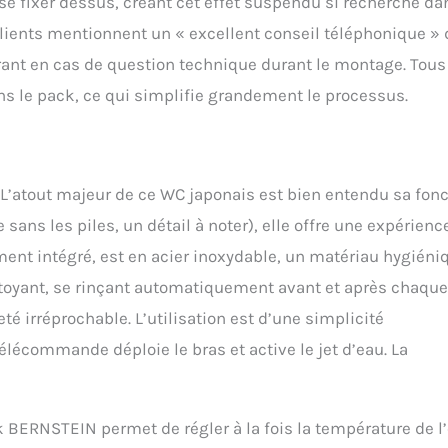
 se fixer dessus, créant cet effet suspendu si recherché da
clients mentionnent un « excellent conseil téléphonique » 
urant en cas de question technique durant le montage. Tous
ns le pack, ce qui simplifie grandement le processus.
l. L’atout majeur de ce WC japonais est bien entendu sa fon
sans les piles, un détail à noter), elle offre une expérienc
ment intégré, est en acier inoxydable, un matériau hygiéni
ettoyant, se rinçant automatiquement avant et après chaque
eté irréprochable. L’utilisation est d’une simplicité
élécommande déploie le bras et active le jet d’eau. La
k BERNSTEIN permet de régler à la fois la température de l