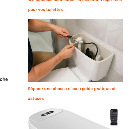
pour vos toilettes
ohe
Réparer une chasse d’eau : guide pratique et
astuces