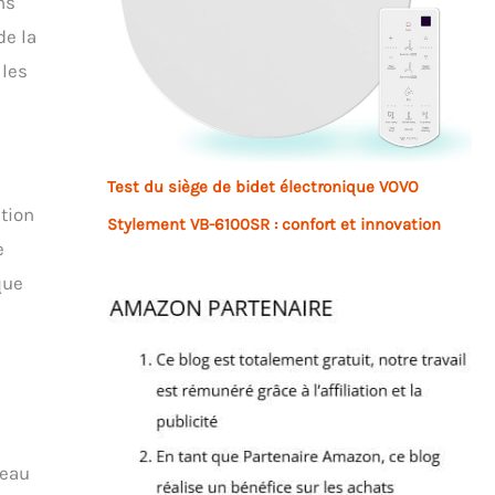
ns
de la
 les
Test du siège de bidet électronique VOVO
ction
Stylement VB-6100SR : confort et innovation
e
que
’eau