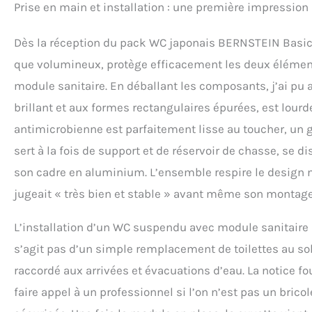
Prise en main et installation : une première impression 
buse se nettoie a
retirer pour un ne
Dès la réception du pack WC japonais BERNSTEIN Basic 1
rinçage efficace et
antimicrobiens lim
que volumineux, protège efficacement les deux élément
kg) se raccorde fac
module sanitaire. En déballant les composants, j’ai pu a
tout le nécessaire
en service rapide, c
brillant et aux formes rectangulaires épurées, est lourde
antimicrobienne est parfaitement lisse au toucher, un ga
sert à la fois de support et de réservoir de chasse, se 
son cadre en aluminium. L’ensemble respire le design mod
jugeait « très bien et stable » avant même son montage
L’installation d’un WC suspendu avec module sanitaire in
s’agit pas d’un simple remplacement de toilettes au sol
raccordé aux arrivées et évacuations d’eau. La notice 
faire appel à un professionnel si l’on n’est pas un bricol