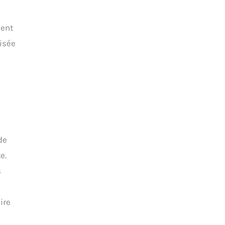
e
ment
isée
e
de
e.
s
ire