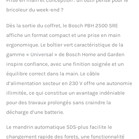
Prise en main et conception : un outil pensé pour le
lors du travail avec un
bricoleur du week-end ?
burin pour faire tomber
des carreaux et tirer des
fentes de câbles
Dès la sortie du coffret, le Bosch PBH 2500 SRE
Désactivez le
affiche un format compact et une prise en main
mouvement d'impact
pour pouvoir percer dans
ergonomique. Le boîtier vert caractéristique de la
le bois ou l'acier Livré
gamme « Universal » de Bosch Home and Garden
avec : PBH 2500 SRE,
coffret
inspire confiance, avec une finition soignée et un
équilibre correct dans la main. Le câble
d’alimentation secteur en 230 V offre une autonomie
illimitée, ce qui constitue un avantage indéniable
pour des travaux prolongés sans craindre la
décharge d’une batterie.
Le mandrin automatique SDS-plus facilite le
changement rapide des forets, une fonctionnalité