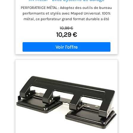
PERFORATRICE MÉTAL : Adoptez des outils de bureau
performants et stylés avec Maped Universal. 100%
métal, ce perforateur grand format durable a été
conçu pour faciliter la vie au bureau ou en classe.
10,99 €
Coloris Gris. Garantie 5 ans. CALAGE DANS LES
10,29 €
ANNEAUX DU CLASSEUR : Réalisez rapidement
quatre trous précisément positionnés grâce au
système optimisé de calage dans les anneaux du
classeur. Ecartement standard compatible avec les
classeurs à anneaux 4 trous. PERFOREUSE 4 TROUS :
La trouilloteuse 4 trous peut perforer 10 à 12 feuilles
selon leur grammage : capacité de perforation : 10
feuilles de 80g/m², 12 feuilles de 70g/m². AVEC
TRAPPE À CONFETTIS : Ne laissez aucun petit bout de
papier trainer avec la réserve à confettis, et videz la
aisément grâce à son ouverture facile. MAPED :
Depuis sa création en 1947, la société Maped appuie
son développement sur son savoir-faire industriel,
sa culture d’innovation et sa réactivité pour offrir à
ses utilisateurs des solutions toujours plus
efficaces et durables.