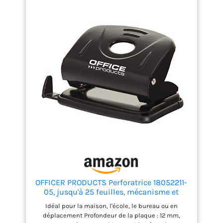
carreaux et tirer des
fentes de câbles
Désactivez le
mouvement d'impact
pour pouvoir percer
dans le bois ou l'acier
Livré avec : PBH 2500
SRE, coffret
OFFICER PRODUCTS Perforatrice 18052211-
05, jusqu'à 25 feuilles, mécanisme et
boîtier en métal, bras en plastique (ABS),
Idéal pour la maison, l'école, le bureau ou en
couleur: noir, capuchon en plastique
déplacement Profondeur de la plaque : 12 mm,
antidérapant pour la base