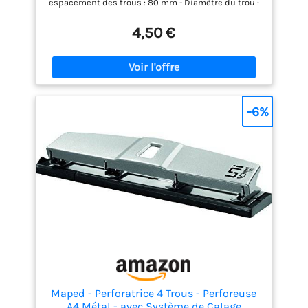
espacement des trous : 80 mm - Diamètre du trou :
5,5 mm Limiteur de format : Q1, US-Quart, 888, Folio,
A4, A3-E, A5, A6, B5 B6, Ex Les produits
4,50 €
internationaux ont des conditions distinctes, sont
vendus depuis l'étranger et peuvent différer des
produits locaux, y compris l'ajustement, les
indications d'âge et la langue du produit,
l'étiquetage ou les instructions.
-6%
Maped - Perforatrice 4 Trous - Perforeuse
A4 Métal - avec Système de Calage