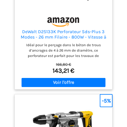
DeWalt D25133K Perforateur Sds-Plus 3
Modes - 26 mm Filaire - 800W - Vitesse à
Vide 0-1500 tr/Min - Energie de frappe
Idéal pour le perçage dans le béton de trous
(Epta 05/2009) 2, 8 Joules
d’ancrages de 4 à 26 mm de diamètre, ce
perforateur est parfait pour les travaux de
construction Son stop de rotation lui permet de
166,80 €
réaliser du burinage léger dans des matériaux de
143,21 €
construction peu durs, de la brique et
occasionnellement du béton léger Le stop de frappe
permet d'effectuer du perçage rotatif simple dans
le bois, le métal ou le carrelage Avec sa puissance
de 800W, ce perforateur ne vous laissera pas
tomber Le débrayage de sécurité élimine le risque
-5%
d’à-coups lorsque le foret se bloque