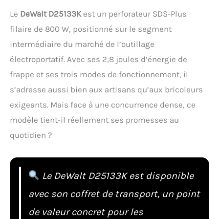
Le
DeWalt D25133K
est un perforateur SDS-Plus
filaire de 800 W, positionné sur le segment
intermédiaire du marché de l’outillage
électroportatif. Avec ses 2,8 joules d’énergie de
frappe et ses trois modes de fonctionnement, il
s’adresse aussi bien aux artisans qu’aux bricoleurs
exigeants. Mais face à une concurrence dense, ce
modèle tient-il réellement ses promesses au
quotidien ?
Le DeWalt D25133K est disponible
avec son coffret de transport, un point
de valeur concret pour les