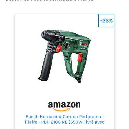
d'effectuer du perçage
rotatif simple dans le
bois, le métal ou le
-23%
carrelage Avec sa
puissance de 800W,
ce perforateur ne vous
laissera pas tomber Le
débrayage de sécurité
élimine le risque d’à-
coups lorsque le foret
se bloque
Bosch Home and Garden Perforateur
filaire - PBH 2100 RE (550W, livré avec
coffret de rangement) Vert