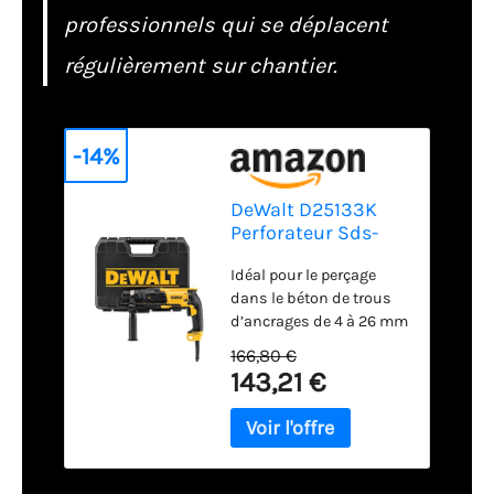
professionnels qui se déplacent
régulièrement sur chantier.
-14%
DeWalt D25133K
Perforateur Sds-
Plus 3 Modes - 26
Idéal pour le perçage
mm Filaire - 800W -
dans le béton de trous
Vitesse à Vide 0-
d’ancrages de 4 à 26 mm
1500 tr/Min -
de diamètre, ce
Energie de frappe
166,80 €
perforateur est parfait
(Epta 05/2009) 2, 8
143,21 €
pour les travaux de
Joules
construction Son stop
de rotation lui permet de
réaliser du burinage
léger dans des