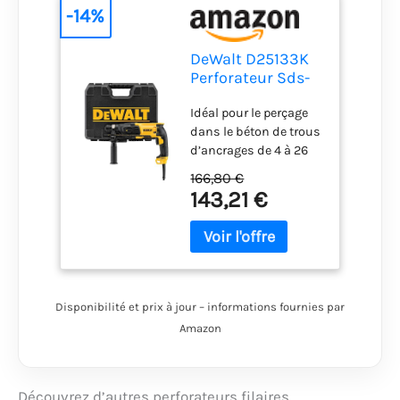
-14%
DeWalt D25133K
Perforateur Sds-
Plus 3 Modes - 26
Idéal pour le perçage
mm Filaire -
dans le béton de trous
800W - Vitesse à
d’ancrages de 4 à 26
Vide 0-1500
mm de diamètre, ce
tr/Min - Energie
166,80 €
perforateur est parfait
de frappe (Epta
143,21 €
pour les travaux de
05/2009) 2, 8
construction Son stop
Joules
de rotation lui permet
de réaliser du
burinage léger dans
des matériaux de
Disponibilité et prix à jour – informations fournies par
construction peu durs,
Amazon
de la brique et
occasionnellement du
béton léger Le stop de
frappe permet
Découvrez d’autres perforateurs filaires