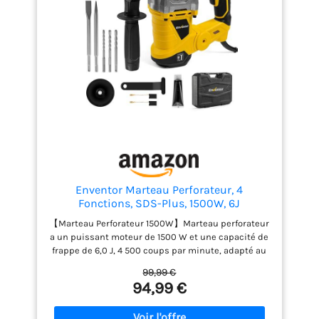
Enventor Marteau Perforateur, 4
Fonctions, SDS-Plus, 1500W, 6J
【Marteau Perforateur 1500W】Marteau perforateur
a un puissant moteur de 1500 W et une capacité de
frappe de 6,0 J, 4 500 coups par minute, adapté au
béton (32 mm), au métal (13 mm), au bois (40 mm),
99,99 €
à l'acier (13 mm), à la brique ( 32 mm), etc. 【4
94,99 €
Fonctions Puissantes】Porte-outil robuste SDS
Plus vous permet de basculer rapidement et
facilement entre différents modes