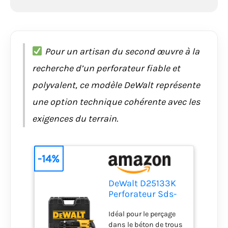
Pour un artisan du second œuvre à la
recherche d’un perforateur fiable et
polyvalent, ce modèle DeWalt représente
une option technique cohérente avec les
exigences du terrain.
-14%
DeWalt D25133K
Perforateur Sds-
Plus 3 Modes - 26
Idéal pour le perçage
mm Filaire -
dans le béton de trous
800W - Vitesse à