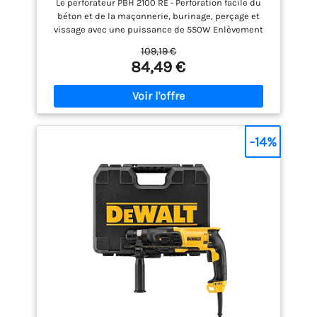
Le perforateur PBH 2100 RE - Perforation facile du
béton et de la maçonnerie, burinage, perçage et
vissage avec une puissance de 550W Enlèvement
facile de carrelages et réalisation facile de saignées
109,19 €
de câbles Changement d’accessoire rapide et sans
84,49 €
outil grâce à SDS plus Désactivation possible de la
percussion (stop de frappe) pour percer dans le
bois ou l’acier Livré avec : PBH 2100 RE, butée de
profondeur, poignée supplémentaire, coffret
-14%