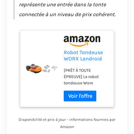
représente une entrée dans la tonte
connectée à un niveau de prix cohérent.
Robot Tondeuse
WORX Landroid
Plus WR165E pour
[PRÊT À TOUTE
Petits Jardins
ÉPREUVE] Le robot
jusqu'à 500 m²
tondeuse Worx
avec WiFi,
Landroid WR165E tond
Bluetooth et
la pelouse sans efforts
Plateau de Coupe
à votre place sur une
Flottant + Lame
surface maximum de
de Rechange
500 m² avec un
WA0190 Landroid
Disponibilité et prix à jour – informations fournies par
diamètre de coupe de
18 cm. Cette tondeuse
Amazon
à gazon vous garantit