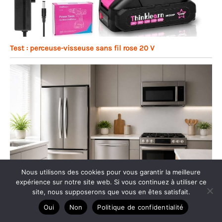
Test : perceuse-visseuse sans fil rose 20 V
Nous utilisons des cookies pour vous garantir la meilleure
expérience sur notre site web. Si vous continuez à utiliser ce
site, nous supposerons que vous en êtes satisfait.
Oui
Non
Politique de confidentialité
Comment choisir un électroménager économique ?