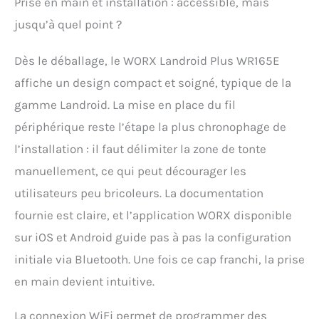
Prise en main et installation : accessible, mais
allant jusqu'à 35% et
cela même sous la pluie.
jusqu’à quel point ?
Si vous avez un doute
sur la surface de votre
Dès le déballage, le WORX Landroid Plus WR165E
terrain, vous pouvez
facilement la mesurer à
affiche un design compact et soigné, typique de la
l'aide de l'application
gamme Landroid. La mise en place du fil
"Landroid" avant même
de passer à l'achat.
périphérique reste l’étape la plus chronophage de
[ROBOT TONDEUSE
l’installation : il faut délimiter la zone de tonte
CONNECTÉ
APP/WIFI/BLUETOOTH] Le
manuellement, ce qui peut décourager les
robot tondeuse
utilisateurs peu bricoleurs. La documentation
Landroid est contrôlable
fournie est claire, et l’application WORX disponible
à distance via l'APP
"Landroid" sur mobile ou
sur iOS et Android guide pas à pas la configuration
tablette, et compatible
initiale via Bluetooth. Une fois ce cap franchi, la prise
avec les assistants
vocaux ALEXA et GOOGLE
en main devient intuitive.
HOME. Le robot
tondeuse Worx Landroid
La connexion WiFi permet de programmer des
s'adapte à la taille, à la