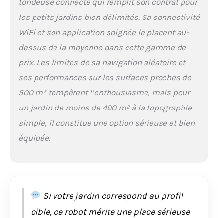
tondeuse connecté qui remplit son contrat pour
assistants vocaux
ALEXA et GOOGLE
les petits jardins bien délimités. Sa connectivité
HOME. Le robot
WiFi et son application soignée le placent au-
tondeuse Worx
Landroid s'adapte à la
dessus de la moyenne dans cette gamme de
taille, à la forme de
prix. Les limites de sa navigation aléatoire et
votre pelouse et à la
ses performances sur les surfaces proches de
vitesse de pousse de
votre gazon. Connecté
500 m² tempèrent l’enthousiasme, mais pour
à notre Cloud, le
un jardin de moins de 400 m² à la topographie
Landroid bénéficie de
toutes les
simple, il constitue une option sérieuse et bien
améliorations grâce à
équipée.
des mises à jour
automatiques lui
permettant d'optimiser
ses performances au
quotidien. [TOND
JUSQU'AUX
Si votre jardin correspond au profil
BORDURES] Le robot
tondeuse est équipé
cible, ce robot mérite une place sérieuse