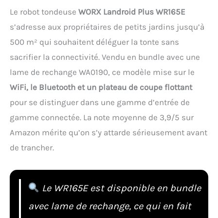
Le robot tondeuse
WORX Landroid Plus WR165E
s’adresse aux propriétaires de petits jardins jusqu’à
500 m² qui souhaitent déléguer la tonte sans
sacrifier la connectivité. Vendu en bundle avec une
lame de rechange WA0190, ce modèle mise sur le
WiFi, le Bluetooth et un plateau de coupe flottant
pour se distinguer dans une gamme d’entrée de
gamme connectée. La note moyenne de 3,9/5 sur
Amazon mérite qu’on s’y attarde sérieusement avant
de trancher.
Le WR165E est disponible en bundle
avec lame de rechange, ce qui en fait