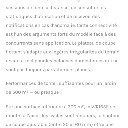
forme de votre pelouse et
sessions de tonte à distance, de consulter les
à la vitesse de pousse de
statistiques d’utilisation et de recevoir des
votre gazon. Connecté à
notre Cloud, le Landroid
notifications en cas d’anomalie. Cette connectivité
bénéficie de toutes les
est l’un des arguments forts du modèle face à des
améliorations grâce à
des mises à jour
concurrents sans application. Le plateau de coupe
automatiques lui
flottant s’adapte aux légères irrégularités du terrain,
permettant d'optimiser
ses performances au
un atout réel pour les pelouses domestiques qui ne
quotidien. [TOND
sont pas toujours parfaitement planes.
JUSQU'AUX BORDURES]
Le robot tondeuse est
Performances de tonte : suffisantes pour un jardin
équipé de la technologie
brevetée "CUT TO EDGE",
de 500 m² — ou presque ?
lui permettant de couper
l'herbe jusqu'aux
Sur une surface inférieure à 300 m², le WR165E se
rebords de votre jardin.
Fini les retouches avec
montre à l’aise : les cycles sont réguliers, la hauteur
un coupe-bordures !
de coupe ajustable (entre 20 et 60 mm) offre une
[POUR ROBOTS