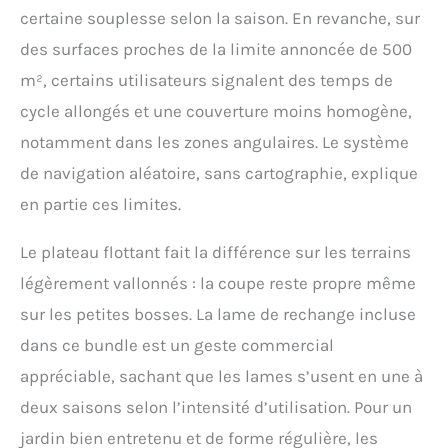
TONDEUSES] Lot
certaine souplesse selon la saison. En revanche, sur
contenant un total de 12
des surfaces proches de la limite annoncée de 500
lames de rechange
d'origine compatiblent
m², certains utilisateurs signalent des temps de
avec toutes les
cycle allongés et une couverture moins homogène,
tondeuses robots WORX
LANDROID [RÉSULTAT
notamment dans les zones angulaires. Le système
IMPECCABLE] Pour que
de navigation aléatoire, sans cartographie, explique
les tondeuses robot
en partie ces limites.
connectée WORX
Landroid fournissent
des résultats optimaux,
Le plateau flottant fait la différence sur les terrains
les lames doivent être
légèrement vallonnés : la coupe reste propre même
changées régulièrement
[COUPE PARFAITE] Les
sur les petites bosses. La lame de rechange incluse
lames des robots
dans ce bundle est un geste commercial
tondeuses sont
trachantes sur les deux
appréciable, sachant que les lames s’usent en une à
bords et tourbillonent
deux saisons selon l’intensité d’utilisation. Pour un
afin d'assurer une coupe
parfaite dans les deux
jardin bien entretenu et de forme régulière, les