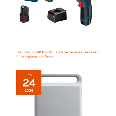
spécifiques en fonction de vos préférences et de
votre emploi du temps personnel. 【Plus de pièces
de rechange pour une meilleure durabilité】La
version kit d'entretien du GOAT O600 comprend 24
lames supplémentaires ainsi qu'un adaptateur
secteur RTK haute précision pour des performances
optimisées. Profitez d'une expérience de tonte
stable et durable, avec un minimum d'effort.
Test Bosch GSR 12V-15 : la perceuse-visseuse sans-
fil compacte et efficace
Jan
24
2026