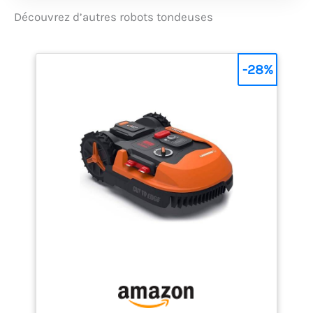
même sur les terrains
optimaux, les lames
Découvrez d’autres robots tondeuses
en pente allant jusqu'à
doivent être changées
35% et cela même
régulièrement [COUPE
sous la pluie. Si vous
PARFAITE] Les lames
avez un doute sur la
-28%
des robots tondeuses
surface de votre
sont trachantes sur
terrain, vous pouvez
les deux bords et
facilement la mesurer
tourbillonent afin
à l'aide de l'application
d'assurer une coupe
"Landroid" avant
parfaite dans les deux
même de passer à
sens.
l'achat. [ROBOT
TONDEUSE CONNECTÉ
APP/WIFI/BLUETOOTH]
Le robot tondeuse
Landroid est
contrôlable à distance
via l'APP "Landroid" sur
mobile ou tablette, et
compatible avec les
assistants vocaux