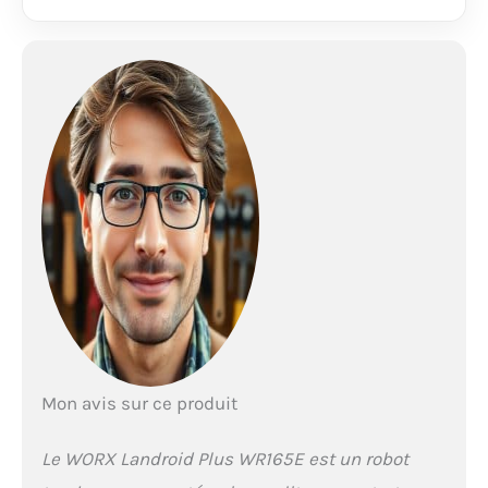
une tonte parfaite
même sur les terrains
en pente allant jusqu'à
35% et cela même
sous la pluie. Si vous
avez un doute sur la
surface de votre
terrain, vous pouvez
facilement la mesurer
à l'aide de l'application
"Landroid" avant
même de passer à
l'achat. [ROBOT
TONDEUSE CONNECTÉ
APP/WIFI/BLUETOOTH]
Le robot tondeuse
Landroid est
Mon avis sur ce produit
contrôlable à distance
via l'APP "Landroid" sur
mobile ou tablette, et
Le WORX Landroid Plus WR165E est un robot
compatible avec les