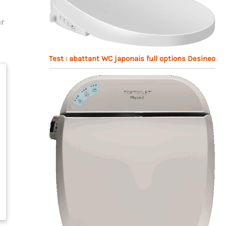
ur
Test : abattant WC japonais full options Desineo