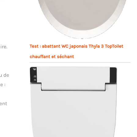
Test : abattant WC japonais Thyïa 3 TopToilet
ire.
chauffant et séchant
u de
e :
ment