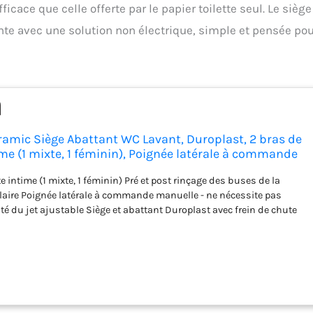
icace que celle offerte par le papier toilette seul. Le siège
te avec une solution non électrique, simple et pensée po
amic Siège Abattant WC Lavant, Duroplast, 2 bras de
me (1 mixte, 1 féminin), Poignée latérale à commande
électricité, Avec frein de chute, Blanc, 39648SH0
 intime (1 mixte, 1 féminin) Pré et post rinçage des buses de la
claire Poignée latérale à commande manuelle - ne nécessite pas
sité du jet ajustable Siège et abattant Duroplast avec frein de chute