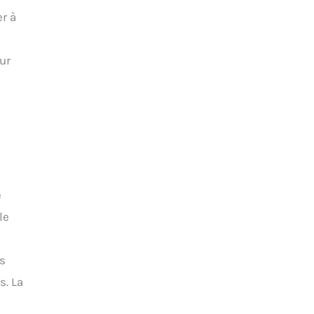
er à
ur
e
le
as
s. La