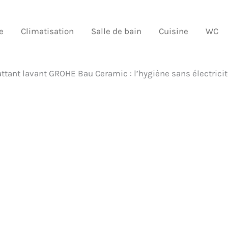
e
Climatisation
Salle de bain
Cuisine
WC
attant lavant GROHE Bau Ceramic : l’hygiène sans électrici