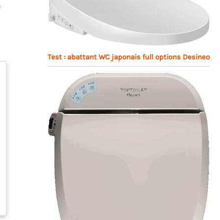
e
Test : abattant WC japonais full options Desineo