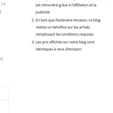
 La
t
te