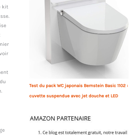
 kit
asse.
ise
t
mier
voir
hent
 du
Test du pack WC japonais Bernstein Basic 1102 :
.
cuvette suspendue avec jet douche et LED
ège