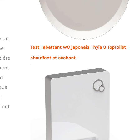
e un
Test : abattant WC japonais Thyïa 3 TopToilet
me
tière
chauffant et séchant
ient
rt
que
t
 ont