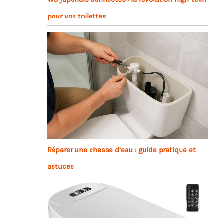
pour vos toilettes
Réparer une chasse d’eau : guide pratique et
astuces