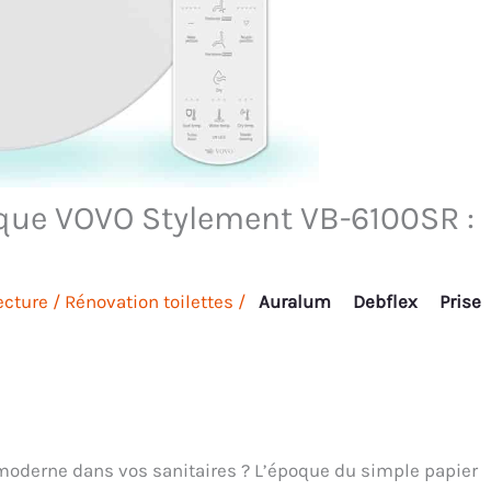
nique VOVO Stylement VB-6100SR :
ecture
/
Rénovation toilettes
/
Auralum
Debflex
Prise
t moderne dans vos sanitaires ? L’époque du simple papier