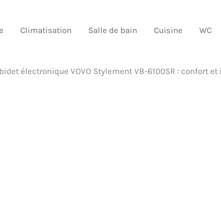
e
Climatisation
Salle de bain
Cuisine
WC
 bidet électronique VOVO Stylement VB-6100SR : confort et