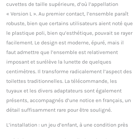
cuvettes de taille supérieure, d’où l’appellation
intermédiaire. Les bidets
de faible qualité inférieurs
« Version L ». Au premier contact, l’ensemble paraît
à 250 euros ne vous
robuste, bien que certains utilisateurs aient noté que
procureront aucun plaisir
lors de l'utilisation des
le plastique poli, bien qu’esthétique, pouvait se rayer
toilettes. Chez d'autres
facilement. Le design est moderne, épuré, mais il
distributeurs, vous ne
pouvez pas retourner les
faut admettre que l’ensemble est relativement
WC-douches après
imposant et surélève la lunette de quelques
utilisation ou après
ouverture de l'emballage,
centimètres. Il transforme radicalement l’aspect des
car ce sont des articles
toilettes traditionnelles. La télécommande, les
sanitaires. Mais chez
nous, un retour est
tuyaux et les divers adaptateurs sont également
possible dans les 30
présents, accompagnés d’une notice en français, un
jours !
MULTIFONCTIONNEL –
détail suffisamment rare pour être souligné.
Grâce aux nombreuses
fonctions et possibilités
L’installation : un jeu d’enfant, à une condition près
de réglage telles que la
température de l'eau, la