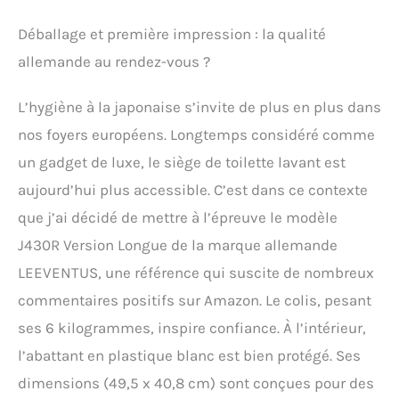
disponibles sous forme
Déballage et première impression : la qualité
de fichiers images :
anglais, français, italien,
allemande au rendez-vous ?
espagnol, polonais. Nous
représentons les
L’hygiène à la japonaise s’invite de plus en plus dans
meilleures ventes en
matière de WC-douches
nos foyers européens. Longtemps considéré comme
électroniques sur
un gadget de luxe, le siège de toilette lavant est
différents portails de
comparaison. EXCELLENT
aujourd’hui plus accessible. C’est dans ce contexte
DESIGN – Notre design
que j’ai décidé de mettre à l’épreuve le modèle
unique accroche au
premier regard et a été
J430R Version Longue de la marque allemande
récompensé en Corée par
LEEVENTUS, une référence qui suscite de nombreux
le prix du meilleur design.
Pourquoi choisir nos
commentaires positifs sur Amazon. Le colis, pesant
toilettes Smart ? Vous
ses 6 kilogrammes, inspire confiance. À l’intérieur,
acquérez un produit de
l’abattant en plastique blanc est bien protégé. Ses
qualité supérieure
directement auprès du
dimensions (49,5 x 40,8 cm) sont conçues pour des
fabricant, sans aucun