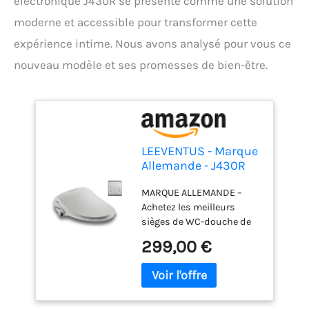
électronique J430R se présente comme une solution
moderne et accessible pour transformer cette
expérience intime. Nous avons analysé pour vous ce
nouveau modèle et ses promesses de bien-être.
LEEVENTUS - Marque
Allemande - J430R
Version standard - !
MARQUE ALLEMANDE –
nouveau modèle ! -
Achetez les meilleurs
Siège de Toilette
sièges de WC-douche de
Électronique avec
marque chez LEEVENTUS :
Télécommande
299,00 €
très bon marché et en
douchette wc les
direct du fabricant ! Pour
soins intimes
les modèles DIB-J430 &
toilettes japonaises
DIB-J430R, les langues
suivantes sont également