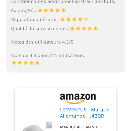
Fonctionnalités additionnelles (frein de chute,
éclairage) :
Rapport qualité-prix :
Qualité du service client :
Notes des utilisateurs 4.3/5
Note de 4.3 pour 744 utilisateurs
LEEVENTUS - Marque
Allemande - J430R
Version standard - !
MARQUE ALLEMANDE –
nouveau modèle ! -