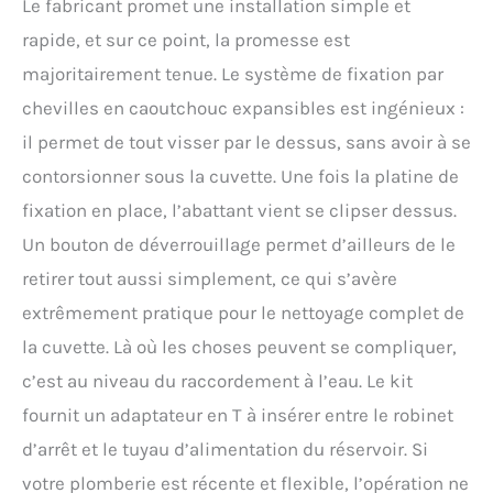
Le fabricant promet une installation simple et
pression de l'eau, la
position de la buse, la
rapide, et sur ce point, la promesse est
température du séchoir, la
majoritairement tenue. Le système de fixation par
température de chauffage
du siège, le siège
chevilles en caoutchouc expansibles est ingénieux :
préchauffé pendant les
il permet de tout visser par le dessus, sans avoir à se
saisons froides, la buse
avec pulsations et
contorsionner sous la cuvette. Une fois la platine de
oscillations, l’éclairage
fixation en place, l’abattant vient se clipser dessus.
nocturne à LED, les
toilettes Smart sont la
Un bouton de déverrouillage permet d’ailleurs de le
solution la plus agréable
retirer tout aussi simplement, ce qui s’avère
dans toutes les
situations. Les toilettes
extrêmement pratique pour le nettoyage complet de
Smart sont-elles aussi
la cuvette. Là où les choses peuvent se compliquer,
pour vous ? Oui, bien sûr !
Nos toilettes Smart sont
c’est au niveau du raccordement à l’eau. Le kit
particulièrement
fournit un adaptateur en T à insérer entre le robinet
agréables et
avantageuses pour : les
d’arrêt et le tuyau d’alimentation du réservoir. Si
jeunes filles et les femmes
votre plomberie est récente et flexible, l’opération ne
durant leurs