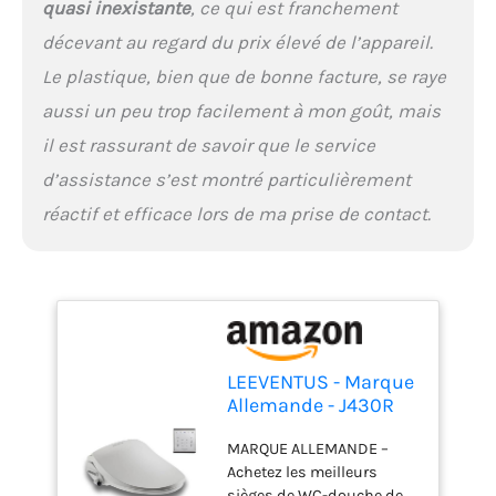
quasi inexistante
, ce qui est franchement
possible dans les 30
jours !
décevant au regard du prix élevé de l’appareil.
MULTIFONCTIONNEL –
Le plastique, bien que de bonne facture, se raye
Grâce aux nombreuses
fonctions et possibilités
aussi un peu trop facilement à mon goût, mais
de réglage telles que la
il est rassurant de savoir que le service
température de l'eau, la
d’assistance s’est montré particulièrement
pression de l'eau, la
position de la buse, la
réactif et efficace lors de ma prise de contact.
température du séchoir, la
température de chauffage
du siège, le siège
préchauffé pendant les
saisons froides, la buse
avec pulsations et
oscillations, l’éclairage
LEEVENTUS - Marque
nocturne à LED, les
Allemande - J430R
toilettes Smart sont la
Version standard - !
solution la plus agréable
MARQUE ALLEMANDE –
nouveau modèle ! -
dans toutes les
Achetez les meilleurs
Siège de Toilette
situations. Les toilettes
sièges de WC-douche de