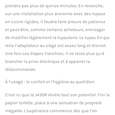
menstruations ; les
prendra pas plus de quinze minutes. En revanche,
femmes enceintes ; les
sur une installation plus ancienne avec des tuyaux
personnes souffrant de
en cuivre rigides, il faudra faire preuve de patience
troubles anaux tels que
les hémorroïdes ; les
et peut-être, comme certains acheteurs, envisager
personnes âgées ou à
de modifier légèrement la tuyauterie. Le tuyau fin qui
mobilité réduite ; les
personnes en surpoids
relie l’adaptateur au siège est assez long et discret.
jusqu'à 130 kg ; les
Une fois ces étapes franchies, il ne reste plus qu’à
personnes ayant des
selles dures et souffrant
brancher la prise électrique et à appairer la
de constipation ; les
télécommande.
personnes qui doivent
aller aux toilettes
À l’usage : le confort et l’hygiène au quotidien
C’est ici que le J430R révèle tout son potentiel. Fini le
papier toilette, place à une sensation de propreté
inégalée. L’expérience commence dès que l’on