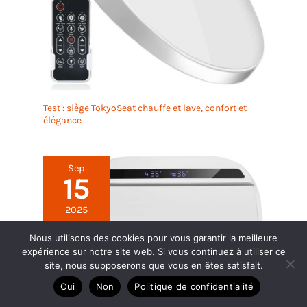
assistance. Nous nous engageons à rendre votre
installation sans tracas et votre expérience
d'utilisation aussi fluide que possible.
Test : siège TokyoSeat chauffe et lave, confort et
élégance
Sep
15
2025
Nous utilisons des cookies pour vous garantir la meilleure
expérience sur notre site web. Si vous continuez à utiliser ce
site, nous supposerons que vous en êtes satisfait.
Oui
Non
Politique de confidentialité