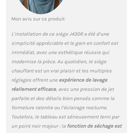
récompensé en Corée par
le prix du meilleur design.
Pourquoi choisir nos
Mon avis sur ce produit
toilettes Smart ? Vous
acquérez un produit de
qualité supérieure
L’installation de ce siège J430R a été d’une
directement auprès du
simplicité appréciable et le gain en confort est
fabricant, sans aucun
intermédiaire. Les bidets
immédiat, avec une esthétique réussie qui
de faible qualité inférieurs
modernise la pièce. Au quotidien, le siège
à 250 euros ne vous
procureront aucun plaisir
chauffant est un vrai plaisir et les multiples
lors de l'utilisation des
réglages offrent une
expérience de lavage
toilettes. Chez d'autres
distributeurs, vous ne
réellement efficace
, avec une pression de jet
pouvez pas retourner les
parfaite et des détails bien pensés comme la
WC-douches après
utilisation ou après
fermeture ralentie ou l’éclairage nocturne.
ouverture de l'emballage,
Toutefois, le tableau est sérieusement terni par
car ce sont des articles
sanitaires. Mais chez
un point noir majeur : la
fonction de séchage est
nous, un retour est