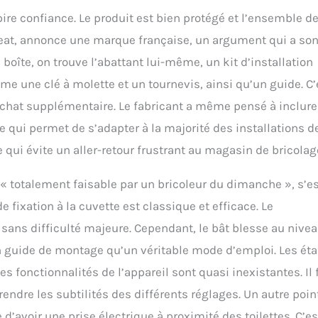
ts, hémorroïdes, infections urinaires, périodes menstruelles. Cette
ire confiance. Le produit est bien protégé et l’ensemble d
lavante et séchante réduit le risque d'irritations et améliore
le. En choisissant TokyoSeat vous bénéficiez d’un lave-fesses wc
eat, annonce une marque française, un argument qui a so
z le confort et la propreté pour une expérience quotidienne optimale.
te, on trouve l’abattant lui-même, un kit d’installation
nète avec une approche éco-responsable : Notre abattant japonais
té d'un mode d’économie activable via le panneau de contrôle,
me une clé à molette et un tournevis, ainsi qu’un guide. C’
lisation plus efficiente de l'eau tout en économisant du papier
 achat supplémentaire. Le fabricant a même pensé à inclure
ur une solution écologique et économique à chaque chasse,
ropreté impeccable tout en réduisant votre empreinte
 ce qui permet de s’adapter à la majorité des installations d
.
Satisfaction garantie : Notre engagement envers votre
qui évite un aller-retour frustrant au magasin de bricolag
-delà de l'achat. TokyoSeat propose un service support dédié à
otre wc japonais lavant, chauffant et séchant. En cas de besoin, notre
 « totalement faisable par un bricoleur du dimanche », s’e
oute pour répondre à toutes vos questions. N'hésitez pas à nous
ute information ou assistance. Nous nous engageons à rendre votre
fixation à la cuvette est classique et efficace. Le
racas et votre expérience d'utilisation aussi fluide que possible.
t sans difficulté majeure. Cependant, le bât blesse au nive
 guide de montage qu’un véritable mode d’emploi. Les ét
les fonctionnalités de l’appareil sont quasi inexistantes. Il 
ndre les subtilités des différents réglages. Un autre poin
d’avoir une prise électrique à proximité des toilettes. C’e