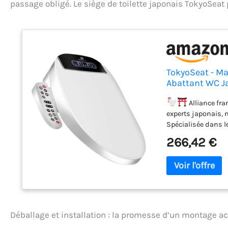
passage obligé. Le siège de toilette japonais TokyoSeat
TokyoSeat - Ma
Abattant WC Ja
Japonaise Chau
Élégance
Alliance fra
experts japonais, n
Spécialisée dans l
incarne : "Durabil
266,42 €
Notre engagement 
dotés de fonction
nécessite aucune i
outils fournis (clé
rapide en quelques
personnalisée, la 
Fraîcheur au quoti
Déballage et installation : la promesse d’un montage a
japonaise avec eau