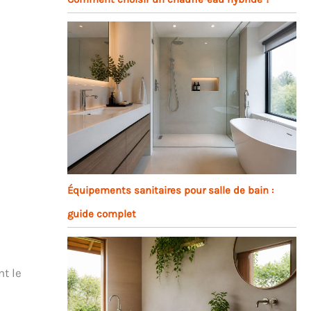
e
Équipements sanitaires pour salle de bain :
guide complet
nt le
e