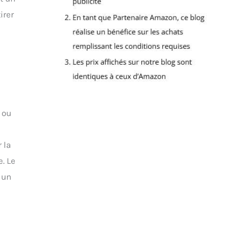
irer
 ou
 la
. Le
 un