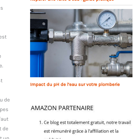
es
n
est
e
e.
st
Impact du pH de l’eau sur votre plomberie
au de
apes
faut
t de
st un