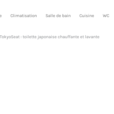
e
Climatisation
Salle de bain
Cuisine
WC
TokyoSeat : toilette japonaise chauffante et lavante