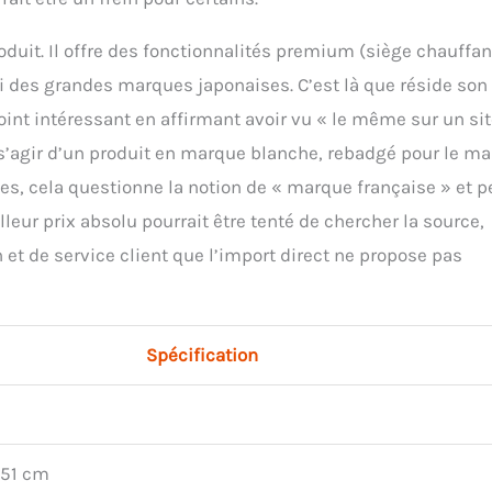
roduit. Il offre des fonctionnalités premium (siège chauffan
ui des grandes marques japonaises. C’est là que réside son
 point intéressant en affirmant avoir vu « le même sur un si
t s’agir d’un produit en marque blanche, rebadgé pour le m
ues, cela questionne la notion de « marque française » et p
lleur prix absolu pourrait être tenté de chercher la source,
 et de service client que l’import direct ne propose pas
Spécification
,51 cm