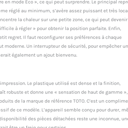
re en mode Eco », ce qui peut surprendre. Le principal rep
ême réglé au minimum, s’avère assez puissant et très local
ncentre la chaleur sur une petite zone, ce qui peut devenir
icile à régler » pour obtenir la position parfaite. Enfin,
tit regret. Il faut reconfigurer ses préférences à chaque
ut moderne. Un interrupteur de sécurité, pour empêcher u
erait également un ajout bienvenu.
impression. Le plastique utilisé est dense et la finition,
araît robuste et donne une « sensation de haut de gamme »,
produits de la marque de référence TOTO. C’est un complim
ressif de ce modèle. L’appareil semble conçu pour durer, 
a disponibilité des pièces détachées reste une inconnue, un
it être un frein pour certains.