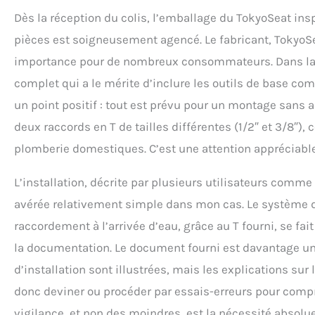
éliminant inconfor
Dès la réception du colis, l’emballage du TokyoSeat insp
toilette japonaise 
l'expérience globa
pièces est soigneusement agencé. Le fabricant, TokyoS
complet. Choisisse
importance pour de nombreux consommateurs. Dans la boî
Protéger la pla
automatique est do
complet qui a le mérite d’inclure les outils de base com
permettant une uti
un point positif : tout est prévu pour un montage sans
toilette. Optez po
garantissant une p
deux raccords en T de tailles différentes (1/2″ et 3/8″),
environnementale
plomberie domestiques. C’est une attention appréciable 
satisfaction va au
l'installation de v
L’installation, décrite par plusieurs utilisateurs comme
équipe sera à l’éc
contacter pour to
avérée relativement simple dans mon cas. Le système de 
installation sans t
raccordement à l’arrivée d’eau, grâce au T fourni, se fai
la documentation. Le document fourni est davantage un
d’installation sont illustrées, mais les explications sur 
donc deviner ou procéder par essais-erreurs pour compre
vigilance, et non des moindres, est la nécessité absolue 