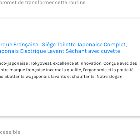
 promet de transformer cette routine.
rque Française : Siège Toilette Japonaise Complet,
ponais Electrique Lavant Séchant avec cuvette
ffante et Innovante, Bidet WC eau chaude, Confort et
nco-japonaise : TokyoSeat, excellence et innovation. Conçue avec des
otre marque française incarne la qualité, l’ergonomie et la praticité.
es abattants wc japonais lavants et chauffants. Notre slogan
ité, propreté, écologie. Pour un monde plus sain, chasse après chasse"
durable se traduit par des produits respectueux de l'environnement
nalités avancées.
Installation simplifiée : Ce bidet japonais ne
ntervention de plombier. Son installation est très facile grâce aux
 à molette, tournevis et guide d’installation) pour une installation
 minutes, offrant ainsi une solution pratique. Avec une adaptabilité
cuvette japonaise chauffante et séchante s'adapte à vos wc.
dien : Découvrez la sensation de bien-être avec TokyoSeat, toilette
ccessible
 chaude. La fonction bidet électrique assure un nettoyage efficace,