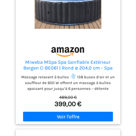
pénétrer dans l'eau et en réduisant le nombre de
filtres utilisés.
Miweba MSpa Spa Gonflable Extérieur
Bergen C-BE061 | Rond ⌀ 204,0 cm - Spa
Gonflable 6 Personnes - Nettoyage UV-C -
Massage relaxant à bulles
138 buses d’air et un
Jusqu'à 1429 L - 40°C - Télécommande -
souffleur de 600 W offrent un massage à bulles
138 Jets (6 Personnes)
apaisant pour jusqu’à 6 personnes – détente
garantie! Commande intelligente tactile
Écran
489,00 €
LED et télécommande Smart-Touch pour un
399,00 €
contrôle facile et intuitif, même depuis l’eau
Installation ultra-rapide
Système auto-gonflant
intégré : prêt à l’emploi en seulement 5 minutes,
sans effort ni outil Chauffage rapide & eau purifiée
Chauffage PTC puissant (1 500 W) jusqu’à 40 °C