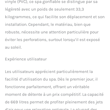
Utilisable à l'intérieur
vinyle (PVC), ce spa gonflable se distingue par sa
comme à l'extérieur et ceci
légèreté avec un poids de seulement 33,3
toute l'année grâce au
système FREEZE SHIELD
kilogrammes, ce qui facilite son déplacement et son
qui protège votre spa
installation. Cependant, le matériau, bien que
contre le gel Installation
robuste, nécessite une attention particulière pour
rapide et facile grâce à la
pompe de spa incluse
éviter les perforations, surtout lorsqu’il est exposé
au soleil.
Expérience utilisateur
Les utilisateurs apprécient particulièrement la
facilité d’utilisation du spa. Dès le premier jour, il
fonctionne parfaitement, offrant un véritable
moment de détente à un prix compétitif. La capacité
de 669 litres permet de profiter pleinement des jets
d’air pour une relaxation optimale. La plupart des