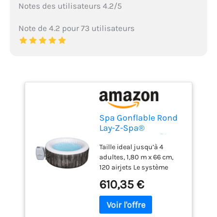
Notes des utilisateurs 4.2/5
Note de 4.2 pour 73 utilisateurs
Spa Gonflable Rond
Lay-Z-Spa®
Bahamas Airjet™
Taille ideal jusqu’à 4
Motif Bois 2 à 4
adultes, 1,80 m x 66 cm,
Personnes, 180 x 66
120 airjets Le système
cm
AirJet comprend 120 jets
610,35 €
qui libèrent des bulles
depuis le fond du spa
gonflable pour créer un