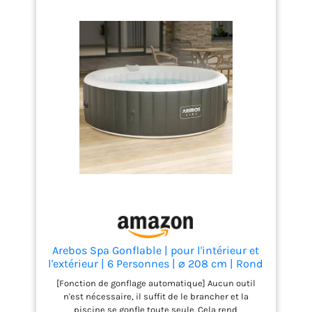
+ stérilisation UV-C pour une eau toujours propre
Matériaux durables & sécurité optimale
PVC
Rhino-Tech 6 couches, fond antidérapant,
protection antigel, verrouillage des touches et
couverture de sécurité incluse
Arebos Spa Gonflable | pour l'intérieur et
l'extérieur | 6 Personnes | ⌀ 208 cm | Rond
| 130 Jets de Massage | 1000 litres | avec
[Fonction de gonflage automatique] Aucun outil
Chauffage | Spa et Bien-être
n'est nécessaire, il suffit de le brancher et la
piscine se gonfle toute seule. Cela rend