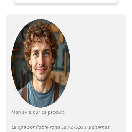
environnement chaud et
bouillonnant Ces bulles
apaisantes vous aideront
à vous détendre et à
relâcher les tensions dans
le confort et la tranquillité
de votre maison Le
matériau DuraPlus est
soumis à des tests de
résistance, il offre une
durée de vie supérieure et
conserve sa forme au spa,
quel que soit le nombre de
gonflages et dégonflages
Utilisable à l'intérieur
comme à l'extérieur et ceci
toute l'année grâce au
système FREEZE SHIELD
Mon avis sur ce produit
qui protège votre spa
contre le gel Installation
rapide et facile grâce à la
Le spa gonflable rond Lay-Z-Spa® Bahamas
pompe de spa incluse