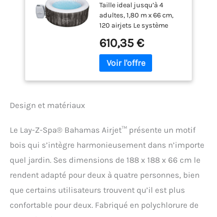
Taille ideal jusqu’à 4
Motif Bois 2 à 4
adultes, 1,80 m x 66 cm,
Personnes, 180 x 66
120 airjets Le système
cm
AirJet comprend 120 jets
610,35 €
qui libèrent des bulles
depuis le fond du spa
gonflable pour créer un
environnement chaud et
bouillonnant Ces bulles
apaisantes vous aideront
Design et matériaux
à vous détendre et à
relâcher les tensions dans
le confort et la tranquillité
Le Lay-Z-Spa® Bahamas Airjet™ présente un motif
de votre maison Le
bois qui s’intègre harmonieusement dans n’importe
matériau DuraPlus est
soumis à des tests de
quel jardin. Ses dimensions de 188 x 188 x 66 cm le
résistance, il offre une
rendent adapté pour deux à quatre personnes, bien
durée de vie supérieure et
conserve sa forme au spa,
que certains utilisateurs trouvent qu’il est plus
quel que soit le nombre de
confortable pour deux. Fabriqué en polychlorure de
gonflages et dégonflages