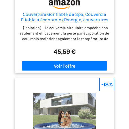
Couverture Gonflable de Spa, Couvercle
Pliable à économie d'énergie, couvertures
de Remplacement pour spas gonflables
【Isolation】: le couvercle circulaire empêche non
Ronds extérieurs
seulement efficacement la perte par évaporation de
l'eau, mais maintient également la température de
l'eau, absorbe l'énergie thermique de la lumière du
soleil pour chauffer l'eau et réduit le temps
45,59 €
nécessaire au deuxième chauffage de l'eau.
【Filtrage】: le couvercle du spa à économie
d'énergie peut bloquer efficacement la faune et
toute saleté. Il peut également empêcher la
poussière et réduire la condensation et le gel.
【Facile à gonfler】: en raison de la vitesse de
-18%
gonflage rapide et facile de cette couverture de spa,
elle peut être utilisée en quelques minutes pour
garder le spa propre et chaud. 【4,5 pieds de
diamètre】: le diamètre de la couverture gonflable
du spa est de 4,5 pieds, compatible avec la plupart
de nos séries de spas. 【Entretien réduit】: Ce type
de couvercle garantit un entretien minimal de la
baignoire, tout en empêchant les objets de