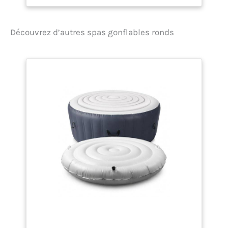
environnement chaud et
bouillonnant Ces bulles
apaisantes vous aideront
Découvrez d’autres spas gonflables ronds
à vous détendre et à
relâcher les tensions dans
le confort et la tranquillité
de votre maison Le
matériau DuraPlus est
soumis à des tests de
résistance, il offre une
durée de vie supérieure et
conserve sa forme au spa,
quel que soit le nombre de
gonflages et dégonflages
Utilisable à l'intérieur
comme à l'extérieur et ceci
toute l'année grâce au
système FREEZE SHIELD
qui protège votre spa
contre le gel Installation
rapide et facile grâce à la
pompe de spa incluse