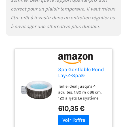
correct pour un plaisir temporaire, il vaut mieux
être prêt à investir dans un entretien régulier ou
à envisager une alternative plus durable.
Spa Gonflable Rond
Lay-Z-Spa®
Bahamas Airjet™
Taille ideal jusqu’à 4
Motif Bois 2 à 4
adultes, 1,80 m x 66 cm,
Personnes, 180 x 66
120 airjets Le système
cm
AirJet comprend 120 jets
610,35 €
qui libèrent des bulles
depuis le fond du spa
gonflable pour créer un