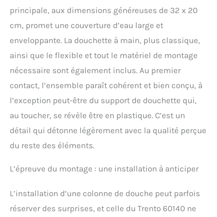
sous « Informations
principale, aux dimensions généreuses de 32 x 20
techniques
supplémentaires » dans
cm, promet une couverture d’eau large et
les instructions de
enveloppante. La douchette à main, plus classique,
montage (français non
garanti). Les droits de
ainsi que le flexible et tout le matériel de montage
garantie légaux restent
nécessaire sont également inclus. Au premier
intacts. Depuis plus de 40
ans, le fabricant allemand
contact, l’ensemble paraît cohérent et bien conçu, à
développe des produits
l’exception peut-être du support de douchette qui,
pour le domaine sanitaire.
À notre emplacement de
au toucher, se révèle être en plastique. C’est un
Wallenhorst, vous pouvez
détail qui détonne légèrement avec la qualité perçue
nous contacter pour toute
question ou suggestion
du reste des éléments.
au numéro : +49 (0) 5407-
81529-0-3.
L’épreuve du montage : une installation à anticiper
L’installation d’une colonne de douche peut parfois
réserver des surprises, et celle du Trento 60140 ne