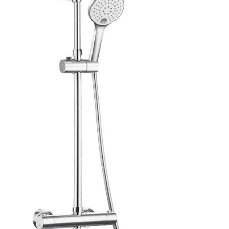
saleté bloque la sortie d'eau, vous pouvez appuyer
sur la tête en silicone avec vos doigts ou une
serviette pour la nettoyer, et il y a une instruction
de montage dans notre boîte d'emballage, vous
pouvez vous référer à son installation, l'installation
est très simple et rapide.【Garantie】 Garantie de
24 mois, emballage d'origine 100% neuf et
expédition depuis l'Allemagne.