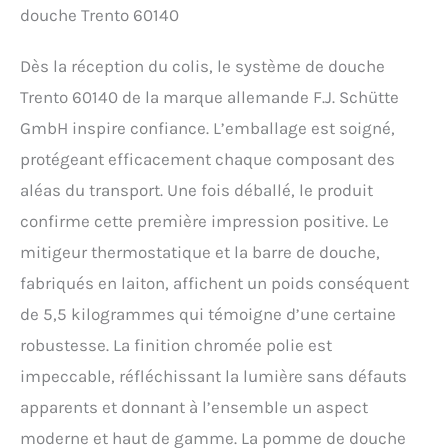
à effet pluie Trento attire
douche Trento 60140
tous les regards dans
chaque salle de bain grâce
Dès la réception du colis, le système de douche
à son design classique et
aux accents chromés sur
Trento 60140 de la marque allemande F.J. Schütte
la tête et la douchette.
GmbH inspire confiance. L’emballage est soigné,
Facile à installer : le kit de
montage fourni avec tous
protégeant efficacement chaque composant des
les composants
aléas du transport. Une fois déballé, le produit
nécessaires ainsi qu'une
confirme cette première impression positive. Le
notice de montage en
allemand (français non
mitigeur thermostatique et la barre de douche,
garanti) rendent
fabriqués en laiton, affichent un poids conséquent
l'installation un jeu
d'enfant pour vous. Grâce
de 5,5 kilogrammes qui témoigne d’une certaine
au support mural réglable
robustesse. La finition chromée polie est
en hauteur, les trous de
perçage existants peuvent
impeccable, réfléchissant la lumière sans défauts
être utilisés. Durée de vie :
apparents et donnant à l’ensemble un aspect
5 ans. Vous trouverez les
conditions de garantie
moderne et haut de gamme. La pomme de douche