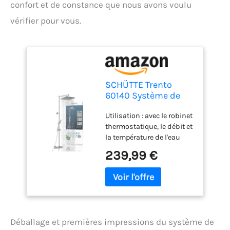
confort et de constance que nous avons voulu
vérifier pour vous.
SCHÜTTE Trento
60140 Système de
douche avec
Utilisation : avec le robinet
thermostat, grande
thermostatique, le débit et
douche à effet pluie
la température de l'eau
(32 x 20 cm) et
peuvent être ajustés avec
douchette réglable
239,99 €
précision et basculés
avec barre de
entre la douchette à main
douche, colonne de
et la douche de tête. Le
douche, panneau de
joint d'économie d'eau
douche, chromé
permet d'économiser
jusqu'à 50 % d'eau.
Déballage et premières impressions du système de
Facile à utiliser : la douche