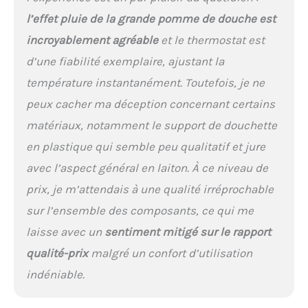
sous « Informations
techniques
l’effet pluie de la grande pomme de douche est
supplémentaires » dans
incroyablement agréable
et le thermostat est
les instructions de
montage (français non
d’une fiabilité exemplaire, ajustant la
garanti). Les droits de
température instantanément. Toutefois, je ne
garantie légaux restent
intacts. Depuis plus de 40
peux cacher ma déception concernant certains
ans, le fabricant allemand
matériaux, notamment le support de douchette
développe des produits
pour le domaine sanitaire.
en plastique qui semble peu qualitatif et jure
À notre emplacement de
avec l’aspect général en laiton. À ce niveau de
Wallenhorst, vous pouvez
prix, je m’attendais à une qualité irréprochable
nous contacter pour toute
question ou suggestion
sur l’ensemble des composants, ce qui me
au numéro : +49 (0) 5407-
laisse avec un
sentiment mitigé sur le rapport
81529-0-3.
qualité-prix
malgré un confort d’utilisation
indéniable.