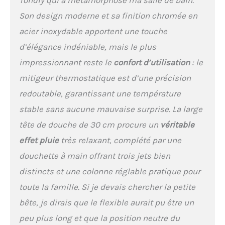
kit douche complet est
équipé d'une douche à
Son design moderne et sa finition chromée en
main à 3 buses en ABS de
acier inoxydable apportent une touche
haute qualité (120 mm),
qui peut ajuster
d’élégance indéniable, mais le plus
rapidement le mode de
impressionnant reste le
confort d’utilisation
: le
débit d'eau en fonction
des différents besoins. La
mitigeur thermostatique est d’une précision
hauteur et la direction de
redoutable, garantissant une température
sortie d'eau du pommeau
de douche à main peuvent
stable sans aucune mauvaise surprise. La large
être réglées de haut en bas
tête de douche de 30 cm procure un
véritable
pour répondre à vos
effet pluie
très relaxant, complété par une
besoins sous différents
angles. Colonne de
douchette à main offrant trois jets bien
Douche de Haute Qualité :
distincts et une colonne réglable pratique pour
L'ensemble de douche
thermostatique est
toute la famille. Si je devais chercher la petite
fabriqué en acier
bête, je dirais que le flexible aurait pu être un
inoxydable SUS304,
résistant à la haute
peu plus long et que la position neutre du
pression, à la corrosion et