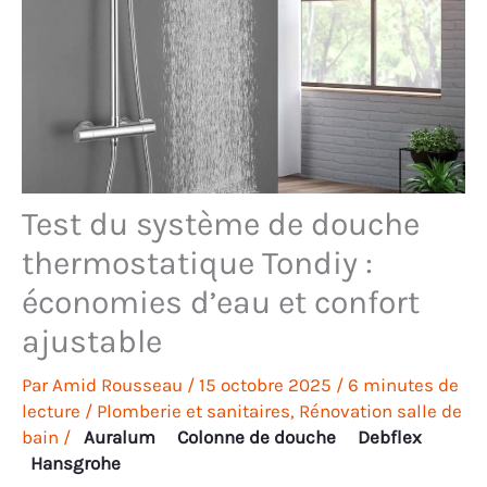
Test du système de douche
thermostatique Tondiy :
économies d’eau et confort
ajustable
Par
Amid Rousseau
/
15 octobre 2025
/
6 minutes de
lecture
/
Plomberie et sanitaires
,
Rénovation salle de
bain
/
Auralum
Colonne de douche
Debflex
Hansgrohe