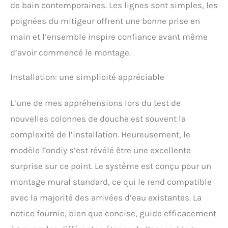
hauteur et la direction de
de bain contemporaines. Les lignes sont simples, les
sortie d'eau du pommeau
poignées du mitigeur offrent une bonne prise en
de douche à main peuvent
être réglées de haut en bas
main et l’ensemble inspire confiance avant même
pour répondre à vos
d’avoir commencé le montage.
besoins sous différents
angles. Colonne de
Installation: une simplicité appréciable
Douche de Haute Qualité :
L'ensemble de douche
thermostatique est
L’une de mes appréhensions lors du test de
fabriqué en acier
nouvelles colonnes de douche est souvent la
inoxydable SUS304,
résistant à la haute
complexité de l’installation. Heureusement, le
pression, à la corrosion et
modèle Tondiy s’est révélé être une excellente
à l'oxydation. La surface
chromée est facile à
surprise sur ce point. Le système est conçu pour un
nettoyer, de sorte que nos
montage mural standard, ce qui le rend compatible
ensembles de douche
semblent toujours comme
avec la majorité des arrivées d’eau existantes. La
neufs. Excellent Service
notice fournie, bien que concise, guide efficacement
Après-vente : Le colis
comprend les accessoires