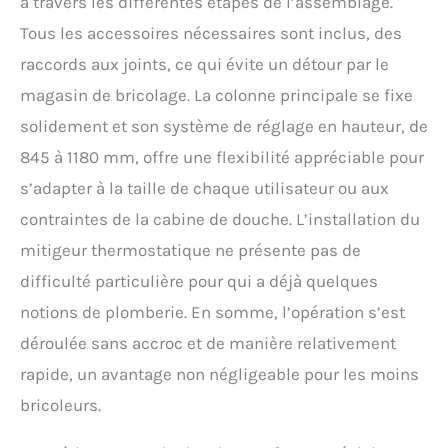
à travers les différentes étapes de l’assemblage.
et les instructions
Tous les accessoires nécessaires sont inclus, des
nécessaires à
l'installation, vous pouvez
raccords aux joints, ce qui évite un détour par le
donc l'installer facilement.
magasin de bricolage. La colonne principale se fixe
Si vous avez des
questions, veuillez nous
solidement et son système de réglage en hauteur, de
contacter à temps. Nous
845 à 1180 mm, offre une flexibilité appréciable pour
vous fournirons une
s’adapter à la taille de chaque utilisateur ou aux
solution parfaite dans les
24 heures.
contraintes de la cabine de douche. L’installation du
mitigeur thermostatique ne présente pas de
difficulté particulière pour qui a déjà quelques
notions de plomberie. En somme, l’opération s’est
déroulée sans accroc et de manière relativement
rapide, un avantage non négligeable pour les moins
bricoleurs.