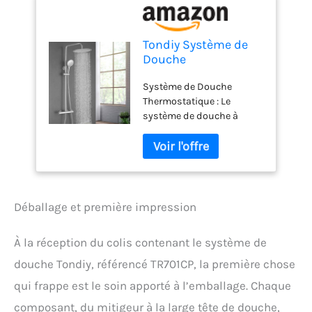
Tondiy Système de
Douche
Thermostatique,
Système de Douche
Ensemble de Douche
Thermostatique : Le
Économie d'Eau avec
système de douche à
Mitigeur, Colonne de
température constante de
Douche Hauteur
haute qualité maintient la
Réglable, Tête de
température de l'eau à 38
Douche Ronde 30
°C, ce qui est le plus
cm, Douchette 3
confortable pour le corps
Jets, Acier
humain, et empêche l'eau
Inoxydable, Chromé
Déballage et première impression
de devenir soudainement
trop chaude ou trop froide
À la réception du colis contenant le système de
pour éviter les brûlures.
Vous pouvez profiter d’une
douche Tondiy, référencé TR701CP, la première chose
expérience de douche plus
qui frappe est le soin apporté à l’emballage. Chaque
sûre, plus confortable et
plus relaxante. Ensemble
composant, du mitigeur à la large tête de douche,