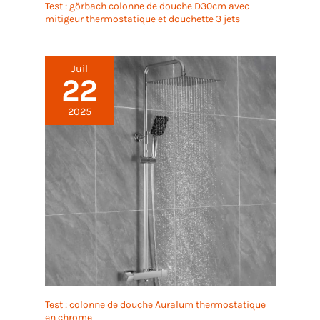
Test : görbach colonne de douche D30cm avec
mitigeur thermostatique et douchette 3 jets
Juil
22
2025
Test : colonne de douche Auralum thermostatique
en chrome