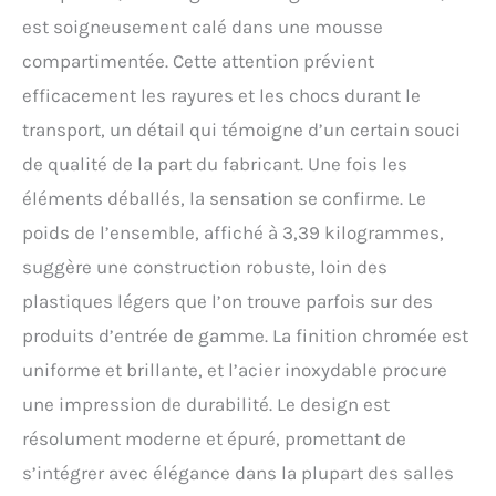
de Douche Flexible : Notre
est soigneusement calé dans une mousse
pommeau de douche à
compartimentée. Cette attention prévient
effet pluie rond de 300
mm peut être réglé à un
efficacement les rayures et les chocs durant le
angle de 15° pour contrôler
transport, un détail qui témoigne d’un certain souci
la direction du débit d'eau
selon les souhaits
de qualité de la part du fabricant. Une fois les
personnels. La tige de
éléments déballés, la sensation se confirme. Le
douche est réglable entre
845-1180 mm pour
poids de l’ensemble, affiché à 3,39 kilogrammes,
convenir à tous les
suggère une construction robuste, loin des
membres de la famille.
Douche à Main 3 Jets : Le
plastiques légers que l’on trouve parfois sur des
kit douche complet est
produits d’entrée de gamme. La finition chromée est
équipé d'une douche à
main à 3 buses en ABS de
uniforme et brillante, et l’acier inoxydable procure
haute qualité (120 mm),
une impression de durabilité. Le design est
qui peut ajuster
rapidement le mode de
résolument moderne et épuré, promettant de
débit d'eau en fonction
s’intégrer avec élégance dans la plupart des salles
des différents besoins. La