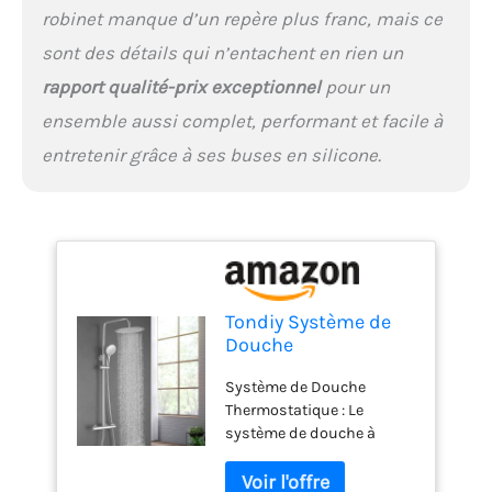
robinet manque d’un repère plus franc, mais ce
à l'oxydation. La surface
chromée est facile à
sont des détails qui n’entachent en rien un
nettoyer, de sorte que nos
rapport qualité-prix exceptionnel
pour un
ensembles de douche
semblent toujours comme
ensemble aussi complet, performant et facile à
neufs. Excellent Service
entretenir grâce à ses buses en silicone.
Après-vente : Le colis
comprend les accessoires
et les instructions
nécessaires à
l'installation, vous pouvez
donc l'installer facilement.
Si vous avez des
Tondiy Système de
questions, veuillez nous
Douche
contacter à temps. Nous
Thermostatique,
vous fournirons une
Système de Douche
Ensemble de Douche
solution parfaite dans les
Thermostatique : Le
Économie d'Eau avec
24 heures.
système de douche à
Mitigeur, Colonne de
température constante de
Douche Hauteur
haute qualité maintient la
Réglable, Tête de