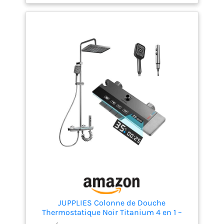
également être ajustés Température constante :la
température est maintenue dans la sécurité 38
degrés celsius, dispositif anti-brûlant intégré, eau
froide perdue, eau chaude s’arrête, eau chaude
perdue, eau froide s’arrête, protège les enfants et
les personnes âgées, fournit un environnement de
douche confortable et sûr Deux types de douches :
Le top spray de 200 mm a une grande zone de
douche et l'eau de silicone sort, qui a la fonction de
purification de l'eau. Veuillez appuyer sur le bouton
gauche et tourner le bouton, vous pouvez librement
basculer entre les deux modes d'eau de la douche
de tête et de la douchette à main Conseils
d'entretien:Les résidus de calcaire et de saleté sur
la buse de douche en silicone peuvent être
facilement essuyés avec votre pouce, en gardant le
jet parfaitement uniforme. Profitez d'une douche
propre. nettoyer avec de l'eau et du savon et essuyer
avec un chiffon doux. Ne jamais utiliser de produits
abrasifs, acides ou chlorés
JUPPLIES Colonne de Douche
Thermostatique Noir Titanium 4 en 1 –
Effet Pluie 25cm | Écran LED | Mitigeur