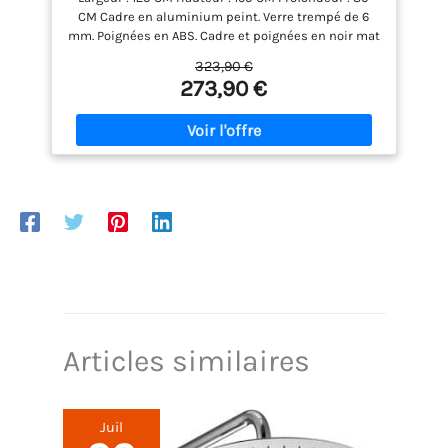
CM Cadre en aluminium peint. Verre trempé de 6
mm. Poignées en ABS. Cadre et poignées en noir mat
raffiné. Portes en verre transparent. Installation
323,90 €
réversible. Ouverture centrale de la porte
273,90 €
coulissante. Fermeture magnétique de la porte.
Blocages rapides inférieurs. Double roulement
supérieur. Réglage de -2cm par côté. Volet vertical
anti-goutte. Le bac à douche n'est pas inclus dans
le prix.
Articles similaires
Juil