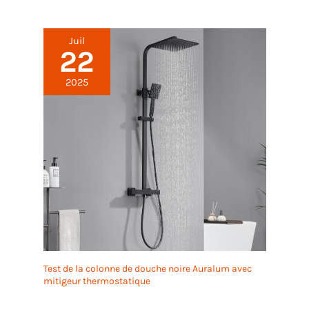
Juil
22
2025
Test de la colonne de douche noire Auralum avec
mitigeur thermostatique