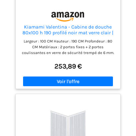
Kiamami Valentina - Cabine de douche
80x100 h 190 profilé noir mat verre clair |
City
Largeur : 100 CM Hauteur : 190 CM Profondeur : 80
CM Matériaux : 2 portes fixes + 2 portes
coulissantes en verre de sécurité trempé de 6 mm.
Cadre en aluminium et poignées en ABS. Finition : le
verre est transparent, les poignées et le cadre sont
253,89 €
noirs mats. Installation de boîtes réversibles. Portes
coulissantes. Fermeture magnétique de la porte.
Espace de réglage de -2 cm par côté. Poignées
carrées. Blocage rapide en bas et double palier
coulissant en haut. Le receveur de douche n'est pas
inclus dans le prix mais peut être acheté
séparément si nécessaire.