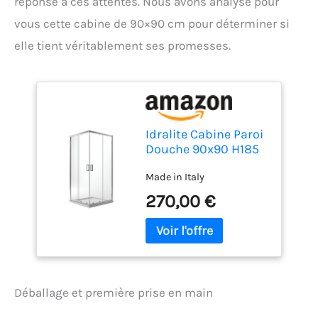
réponse à ces attentes. Nous avons analysé pour
vous cette cabine de 90×90 cm pour déterminer si
elle tient véritablement ses promesses.
Idralite Cabine Paroi
Douche 90x90 H185
Transparent 6mm
Made in Italy
Mod. Ready
270,00 €
Déballage et première prise en main