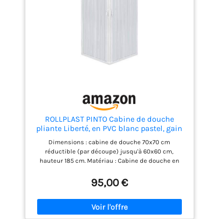
ROLLPLAST PINTO Cabine de douche
pliante Liberté, en PVC blanc pastel, gain
place, fabriquée Italie, mobilier salle bain,
Dimensions : cabine de douche 70x70 cm
70 x cm
réductible (par découpe) jusqu'à 60x60 cm,
hauteur 185 cm. Matériau : Cabine de douche en
résine anticalcaire (polychlorure de vinyle :
matériau recyclable, durable et robuste) ; large
95,00 €
ouverture accordéon pour un accès facile à la
douche, profilé blanc. Quincaillerie en acier
inoxydable et kit d'installation inclus dans
l'emballage Produit fabriqué en Italie - Instructions