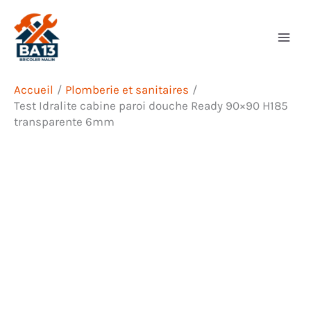
Aller
Rechercher
au
contenu
Accueil
Plomberie et sanitaires
Test Idralite cabine paroi douche Ready 90×90 H185
transparente 6mm