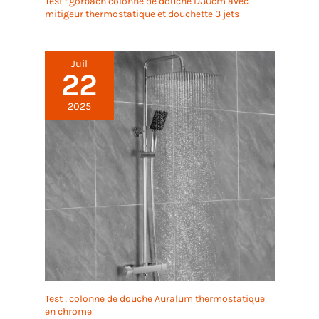
Test : görbach colonne de douche D30cm avec
mitigeur thermostatique et douchette 3 jets
Juil
22
2025
Test : colonne de douche Auralum thermostatique
en chrome