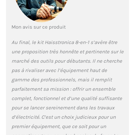
coupe-fil et de
sertisseur. Il est
parfait pour tous ceux
qui ont besoin de faire
Mon avis sur ce produit
des travaux
électriques dans la
Au final, le kit Haisstronica 8-en-1 s’avère être
maison. Avec tous les
outils dont vous avez
une proposition très honnête et pertinente sur le
besoin dans une seule
marché des outils pour débutants. Il ne cherche
boîte à outils, vous
allez adorer la
pas à rivaliser avec l’équipement haut de
commodité et
gamme des professionnels, mais il remplit
l'efficacité qu'elle offre
Haute qualité : cet outil
parfaitement sa mission : offrir un ensemble
dispose d'un placage
complet, fonctionnel et d’une qualité suffisante
résistant à la
corrosion, traité
pour se lancer sereinement dans les travaux
thermiquement,
d’électricité. C’est un choix judicieux pour un
assurant durabilité et
longévité. Facile à
premier équipement, que ce soit pour un
utiliser, il rend les