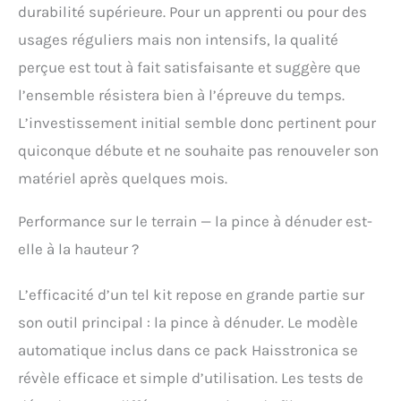
pas satisfait de votre
durabilité supérieure. Pour un apprenti ou pour des
achat, veuillez nous
usages réguliers mais non intensifs, la qualité
contacter. Nous offrons
une garantie satisfait ou
perçue est tout à fait satisfaisante et suggère que
remboursé de 30 jours
l’ensemble résistera bien à l’épreuve du temps.
et une garantie de
remplacement de 12
L’investissement initial semble donc pertinent pour
mois donnant aux
quiconque débute et ne souhaite pas renouveler son
clients une garantie de
satisfaction à 100 %
matériel après quelques mois.
pour des achats sans
risque
Performance sur le terrain — la pince à dénuder est-
elle à la hauteur ?
L’efficacité d’un tel kit repose en grande partie sur
son outil principal : la pince à dénuder. Le modèle
automatique inclus dans ce pack Haisstronica se
révèle efficace et simple d’utilisation. Les tests de