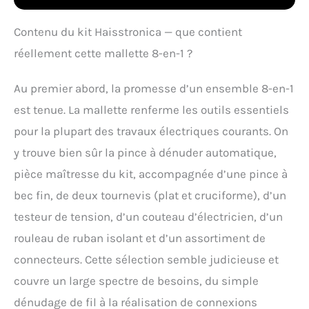
tournevis cruciforme, un
tournevis à tête plate, un
Contenu du kit Haisstronica — que contient
stylo détecteur de
réellement cette mallette 8-en-1 ?
tension, un couteau
utilitaire, un ruban
isolant et des bornes
Au premier abord, la promesse d’un ensemble 8-en-1
électriques isolées.
est tenue. La mallette renferme les outils essentiels
Applications presque
infinies : cette pince à
pour la plupart des travaux électriques courants. On
dénuder est polyvalente,
y trouve bien sûr la pince à dénuder automatique,
servant de pince à
dénuder, de coupe-fil et
pièce maîtresse du kit, accompagnée d’une pince à
de sertisseur. Il est
bec fin, de deux tournevis (plat et cruciforme), d’un
parfait pour tous ceux
qui ont besoin de faire
testeur de tension, d’un couteau d’électricien, d’un
des travaux électriques
rouleau de ruban isolant et d’un assortiment de
dans la maison. Avec
tous les outils dont
connecteurs. Cette sélection semble judicieuse et
vous avez besoin dans
couvre un large spectre de besoins, du simple
une seule boîte à outils,
vous allez adorer la
dénudage de fil à la réalisation de connexions