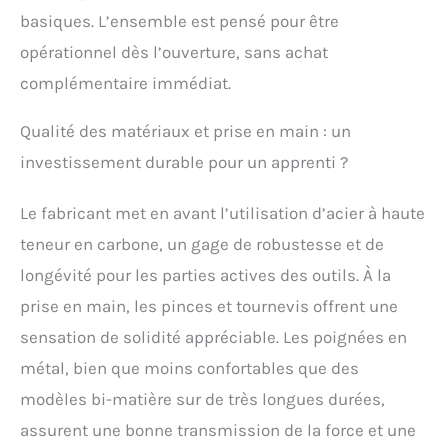
commodité et l'efficacité
basiques. L’ensemble est pensé pour être
qu'elle offre Haute
opérationnel dès l’ouverture, sans achat
qualité : cet outil dispose
d'un placage résistant à
complémentaire immédiat.
la corrosion, traité
thermiquement,
Qualité des matériaux et prise en main : un
assurant durabilité et
longévité. Facile à
investissement durable pour un apprenti ?
utiliser, il rend les
travaux électriques sans
Le fabricant met en avant l’utilisation d’acier à haute
tracas. Organisation
facile : comprend une
teneur en carbone, un gage de robustesse et de
boîte à outils pour
longévité pour les parties actives des outils. À la
garder tous vos outils
organisés et stockés en
prise en main, les pinces et tournevis offrent une
toute sécurité. Confiance
sensation de solidité appréciable. Les poignées en
de l'acheteur : nous
sommes fiers de la
métal, bien que moins confortables que des
qualité de nos produits.
modèles bi-matière sur de très longues durées,
Si pour une raison
assurent une bonne transmission de la force et une
quelconque vous n'êtes