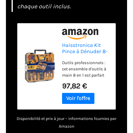
chaque outil inclus.
Haisstronica Kit
Pince à Dénuder 8-
en-1 – Ensemble
Outils professionnels :
d’Outils
cet ensemble d'outils à
Professionnel pour
main 8 en 1 est parfait
Électriciens :
pour les réparations
Dénudeur
97,82 €
électriques
Automatique, Pince
domestiques, les projets
à Bec, Tournevis,
quotidiens et les tâches
Testeur de Tension,
de bricolage. Il
Couteau, Ruban
comprend une pince à
Isolant et
Disponibilité et prix à jour – informations fournies par
dénuder professionnelle
Connecteurs
auto-ajustable, une
Amazon
pince à bec aiguille, un