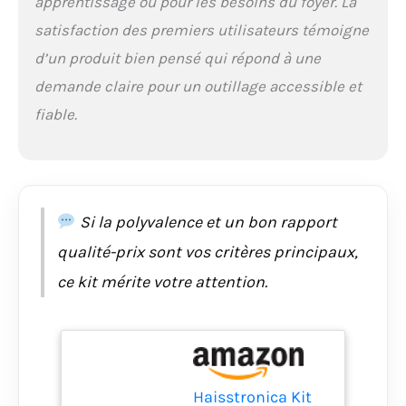
apprentissage ou pour les besoins du foyer. La
travaux électriques
satisfaction des premiers utilisateurs témoigne
sans tracas.
Organisation facile :
d’un produit bien pensé qui répond à une
comprend une boîte à
demande claire pour un outillage accessible et
outils pour garder
tous vos outils
fiable.
organisés et stockés
en toute sécurité.
Confiance de
l'acheteur : nous
sommes fiers de la
Si la polyvalence et un bon rapport
qualité de nos
produits. Si pour une
qualité-prix sont vos critères principaux,
raison quelconque
vous n'êtes pas
ce kit mérite votre attention.
satisfait de votre
achat, veuillez nous
contacter. Nous
offrons une garantie
satisfait ou
remboursé de 30
Haisstronica Kit