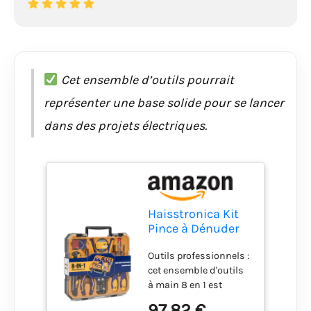
Cet ensemble d’outils pourrait
représenter une base solide pour se lancer
dans des projets électriques.
Haisstronica Kit
Pince à Dénuder
8-en-1 – Ensemble
Outils professionnels :
d’Outils
cet ensemble d'outils
Professionnel
à main 8 en 1 est
pour Électriciens :
parfait pour les
Dénudeur
97,82 €