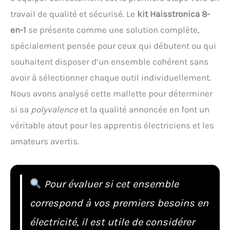
travail de qualité et sécurisé. Le
kit Haisstronica 8-
en-1
se présente comme une solution complète,
spécialement pensée pour ceux qui débutent ou qui
souhaitent disposer d’un ensemble cohérent sans
avoir à sélectionner chaque outil individuellement.
Nous avons analysé cette mallette pour déterminer
si sa
polyvalence
et la qualité annoncée en font un
véritable atout pour les apprentis électriciens et les
amateurs avertis.
Pour évaluer si cet ensemble
correspond à vos premiers besoins en
électricité, il est utile de considérer