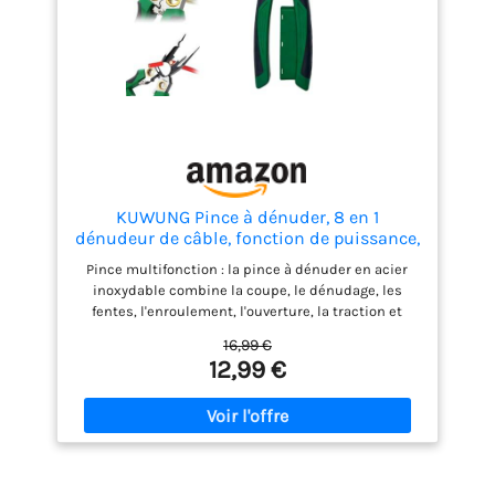
offre un confort optimal. Réduit la fatigue lors des
utilisations prolongées et permet un travail
agréable, même pour les électriciens exigeants.
Pour Pros & Bricoleurs: Cette pince électrique
polyvalente est l'outil idéal pour les électriciens,
techniciens et bricoleurs. Parfaite pour les
réparations domestiques, l'installation d'appareils
électriques, la confection de câbles réseau et le
câblage industriel.
KUWUNG Pince à dénuder, 8 en 1
dénudeur de câble, fonction de puissance,
dénudeur multifonction avec testeur de
Pince multifonction : la pince à dénuder en acier
tension et deux alarmes, électricien, pince
inoxydable combine la coupe, le dénudage, les
multifonction, pince à dénuder
fentes, l'enroulement, l'ouverture, la traction et
d'autres outils en un, adapté à une variété
16,99 €
d'opérations électriques. Avec détection de courant
12,99 €
: la pince à dénuder est également livrée avec une
fonction de détection de courant, qui peut mesurer
la tension 12-250 V CA et CC. Réduisez le temps de
résolution des problèmes et améliorez votre
efficacité au travail. Matériau de qualité : la pince à
dénuder multifonction est fabriquée en acier