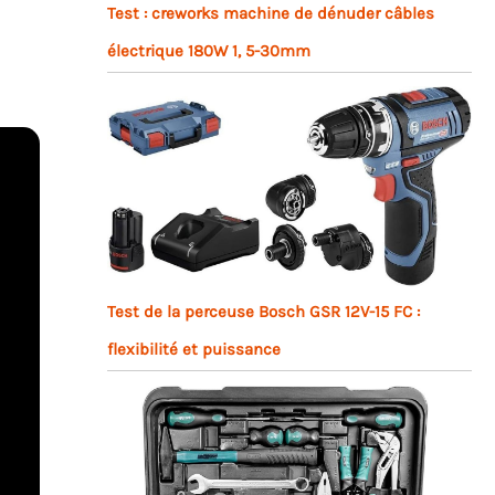
Test : creworks machine de dénuder câbles
électrique 180W 1, 5-30mm
Test de la perceuse Bosch GSR 12V-15 FC :
flexibilité et puissance