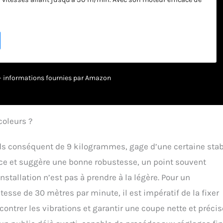
ne une lame en acier durable. DÉNUDER CÂBLE 1,5-25mm - Les 5
tion séparés de cette pince à dénuder automatique couvrent les
e 1,5 mm à 25 mm, permettant une manipulation sûre et facile des
s plus courantes. TOUT EN SÉCURITÉ - La hauteur de la lame peut
iduellement à l'aide du bouton de réglage. Avec l'interrupteur
e fil de cuivre est passé à travers le trou approprié. Un bouton
e est disponible en cas de problème. NET ET DURABLE - La lame de
r – informations fournies par Amazon
nuder en acier allié conserve son tranchant pour des coupes
fois. Le cadre en aluminium renforcé assure une utilisation
.Dénudage Nette - La lame de cette pince à dénuder en acier allié
nchant pour des coupes nettes à chaque fois. Le cadre en
coleurs ?
cé assure une utilisation fiable et durable. PORTABLE - Cette
 les fils électriques est petite et facile à transporter. Emmenez-
s conséquent de 9 kilogrammes, gage d’une certaine stabi
u hangar, à l'atelier ou au chantier et transformez vos câbles de
or précieux partout où vous en avez besoin.
ance et suggère une bonne robustesse, un point souvent
nstallation n’est pas à prendre à la légère. Pour un
sse de 30 mètres par minute, il est impératif de la fixer
contrer les vibrations et garantir une coupe nette et précis