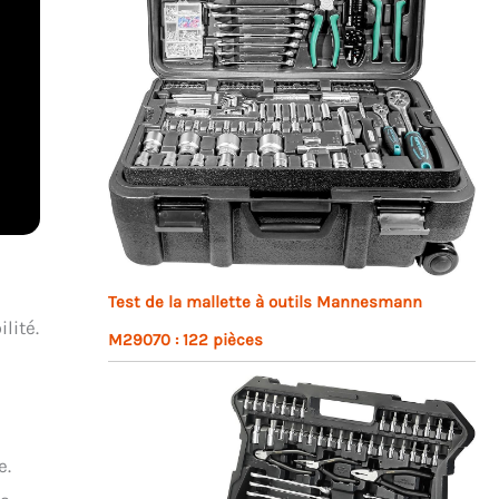
Test de la mallette à outils Mannesmann
lité.
M29070 : 122 pièces
e.