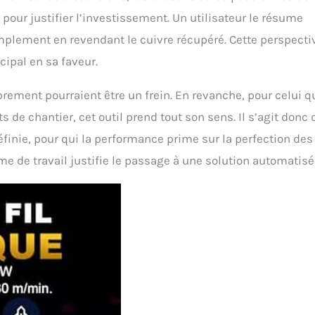
pour justifier l’investissement. Un utilisateur le résume
implement en revendant le cuivre récupéré. Cette perspecti
cipal en sa faveur.
ement pourraient être un frein. En revanche, pour celui q
 de chantier, cet outil prend tout son sens. Il s’agit donc 
finie, pour qui la performance prime sur la perfection des
ume de travail justifie le passage à une solution automatisé