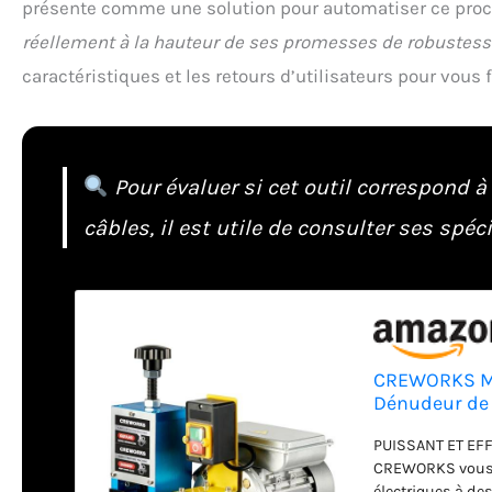
présente comme une solution pour automatiser ce proce
réellement à la hauteur de ses promesses de robustesse 
caractéristiques et les retours d’utilisateurs pour vous 
Pour évaluer si cet outil correspond 
câbles, il est utile de consulter ses spé
CREWORKS Ma
Dénudeur de 
Dénudeuse de
PUISSANT ET EFFI
CREWORKS vous p
électriques à de