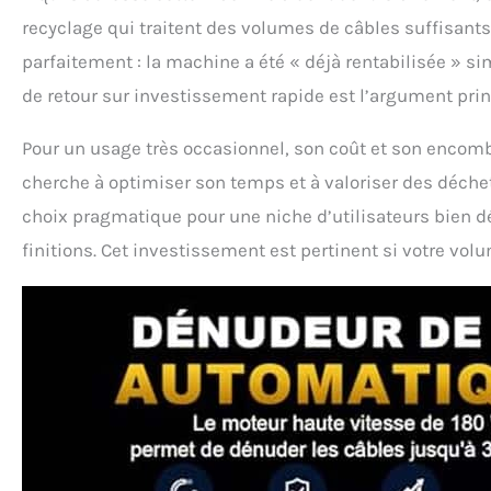
recyclage qui traitent des volumes de câbles suffisants 
parfaitement : la machine a été « déjà rentabilisée » s
de retour sur investissement rapide est l’argument prin
Pour un usage très occasionnel, son coût et son encombr
cherche à optimiser son temps et à valoriser des déchets
choix pragmatique pour une niche d’utilisateurs bien dé
finitions. Cet investissement est pertinent si votre vol