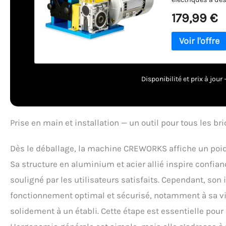
180 W, il entraî
179,99 €
trous d'alimenta
tailles de fil d
tailles de fil le
être réglée indiv
d'alimentation, l
d'arrêt d'urgenc
Disponibilité et prix à jou
cette pince à dé
nettes à chaque 
fiable et durable
conserve son tra
Prise en main et installation — un outil pour tous les bri
aluminium renfor
machine à dénuder
Dès le déballage, la machine CREWORKS affiche un poid
le de la maison a
rebut en un trés
Sa structure en aluminium et acier allié inspire confi
souligné par les utilisateurs satisfaits. Cependant, son i
fonctionnement optimal et sécurisé, notamment à sa vite
solidement à un établi. Cette étape est essentielle pour 