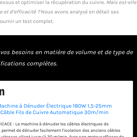
ssus et optimiser la récupération du cuivre.
Mais est-elle
et d’efficacité ?
Nous avons analysé en détail ses
fournir un test complet.
à vos besoins en matière de volume et de type de
cifications complètes.
chine à Dénuder Électrique 180W 1,5-25mm
Câble Fils de Cuivre Automatique 30m/min
 Câble Électrique
CACE - La machine à dénuder les câbles électriques de
ermet de dénuder facilement l'isolation des anciens câbles
s vitesses allant jusqu'à 30 m/min. Avec son moteur efficace de