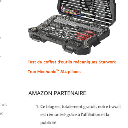
ns
e
s
Test du coffret d’outils mécaniques Starwork
True Mechanic™ 314 pièces
 les
nc