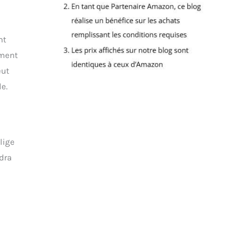
nt
ement
eut
e.
lige
dra