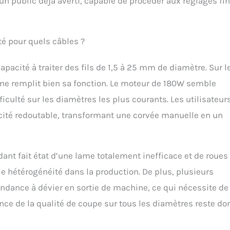
un public déjà averti, capable de procéder aux réglages fi
té pour quels câbles ?
pacité à traiter des fils de 1,5 à 25 mm de diamètre. Sur l
hine remplit bien sa fonction. Le moteur de 180W semble
ficulté sur les diamètres les plus courants. Les utilisateur
cité redoutable, transformant une corvée manuelle en un
dant fait état d’une lame totalement inefficace et de roues
e hétérogénéité dans la production. De plus, plusieurs
tendance à dévier en sortie de machine, ce qui nécessite de
nce de la qualité de coupe sur tous les diamètres reste do