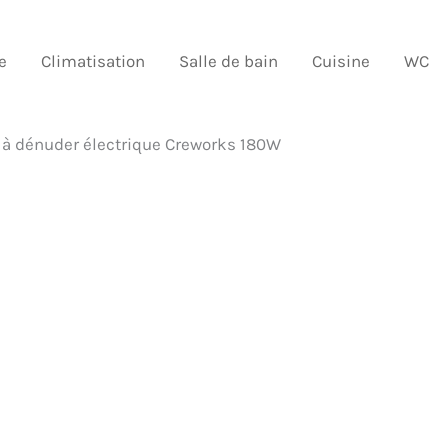
e
Climatisation
Salle de bain
Cuisine
WC
 à dénuder électrique Creworks 180W