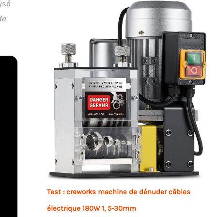
ysé
de
Test : creworks machine de dénuder câbles
électrique 180W 1, 5-30mm