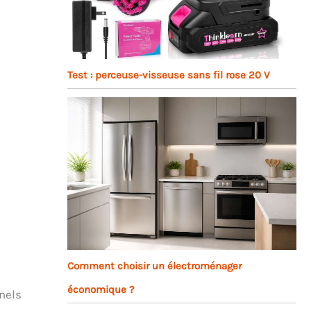
Test : perceuse-visseuse sans fil rose 20 V
Comment choisir un électroménager
économique ?
nels