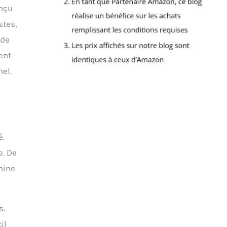
onçu
stes,
 de
ent
el.
é.
e. De
hine
s.
il