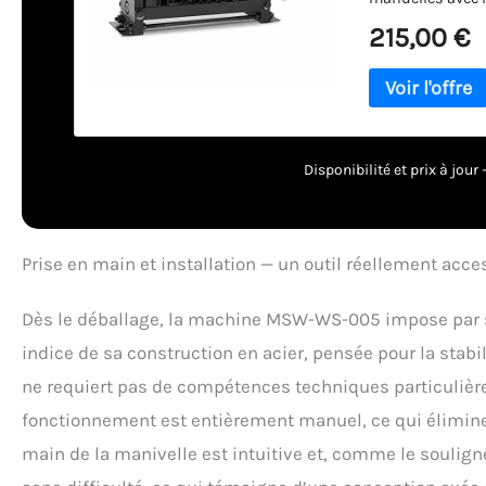
(LxlxH) 15,50 x 5
215,00 €
48,50 x 28 cm - P
Disponibilité et prix à jou
Prise en main et installation — un outil réellement acce
Dès le déballage, la machine MSW-WS-005 impose par s
indice de sa construction en acier, pensée pour la stabili
ne requiert pas de compétences techniques particulières.
fonctionnement est entièrement manuel, ce qui élimine t
main de la manivelle est intuitive et, comme le soulign