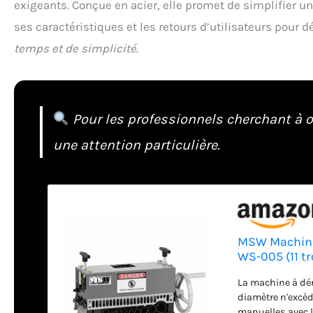
exigeants. Conçue en acier, elle promet de simplifier u
ses caractéristiques et les retours d’utilisateurs pour 
temps et de simplicité
.
Pour les professionnels cherchant à o
une attention particulière.
MSW Machine 
WS-005 (11 tr
La machine à dén
diamètre n'excè
manuelles avec 