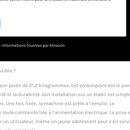
1 x 29,50 cm - Poids : 21,20 kg - Dimension d'envoi (LxlxH) : 20 x
oids d'envoi : 22,35 kg
r – informations fournies par Amazon
ssible ?
on poids de 21,2 kilogrammes. Cet embonpoint est le pre
té et la durabilité. Son installation sur un établi est simpl
 Une fois fixée, la machine est prête à l’emploi. Le
oute contrainte liée à l’alimentation électrique. La prise 
e un utilisateur, même un jeune adolescent peut s’en servi