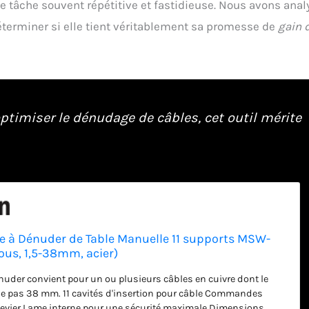
ne tâche souvent répétitive et fastidieuse. Nous avons anal
déterminer si elle tient véritablement sa promesse de
gain 
ptimiser le dénudage de câbles, cet outil mérite
à Dénuder de Table Manuelle 11 supports MSW-
ous, 1,5-38mm, acier)
uder convient pour un ou plusieurs câbles en cuivre dont le
de pas 38 mm. 11 cavités d'insertion pour câble Commandes
levier Lame interne pour une sécurité maximale Dimensions