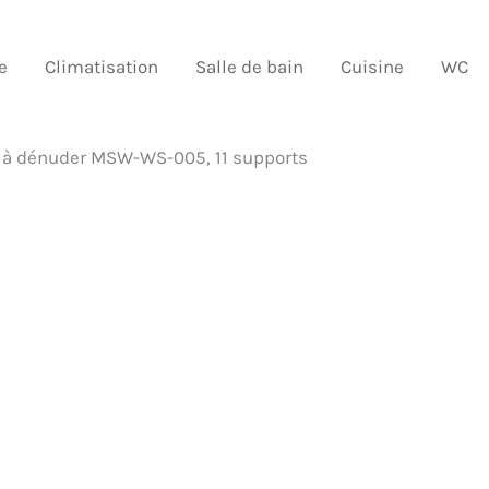
e
Climatisation
Salle de bain
Cuisine
WC
e à dénuder MSW-WS-005, 11 supports