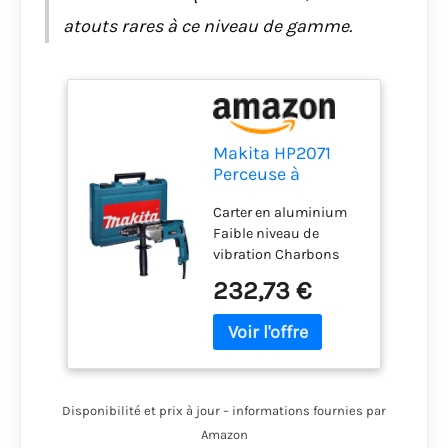
atouts rares à ce niveau de gamme.
Makita HP2071
Perceuse à
percussion
Carter en aluminium
électronique 1010
Faible niveau de
W
vibration Charbons
auto nettoyants
232,73 €
Poignée antidérapante
Bouton inverseur du
sens de rotation
Démarrage progressif.
Disponibilité et prix à jour – informations fournies par
Amazon