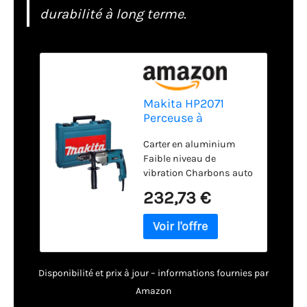
durabilité à long terme.
Makita HP2071
Perceuse à
percussion
Carter en aluminium
électronique 1010 W
Faible niveau de
vibration Charbons auto
nettoyants Poignée
232,73 €
antidérapante Bouton
inverseur du sens de
rotation Démarrage
progressif.
Disponibilité et prix à jour – informations fournies par
Amazon