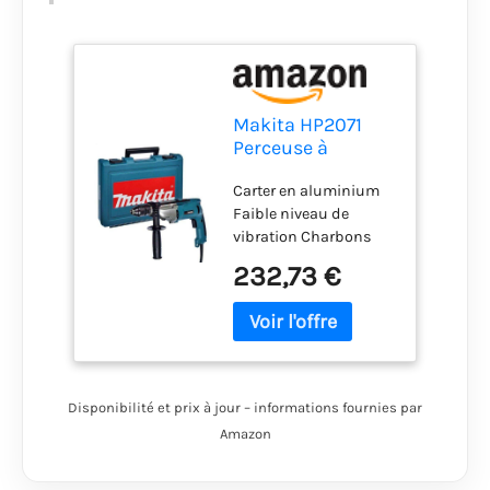
Makita HP2071
Perceuse à
percussion
Carter en aluminium
électronique 1010
Faible niveau de
W
vibration Charbons
auto nettoyants
232,73 €
Poignée antidérapante
Bouton inverseur du
sens de rotation
Démarrage progressif.
Disponibilité et prix à jour – informations fournies par
Amazon