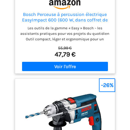
Bosch Perceuse à percussion électrique
EasyImpact 600 (600 W, dans coffret de
transport)
Les outils de la gamme « Easy » Bosch – les
assistants pratiques pour vos projets du quotidien
Outil compact, léger et ergonomique pour un
maniement facile et perçage sans effort jusqu’à 12
55,99 €
mm dans la maçonnerie et jusqu’à 25 mm dans le
47,79 €
bois Fonction Electronic Speed Control Bosch
permettant d’adapter automatiquement la vitesse
via la gâchette lors des perçages Mandrin
automatique double bague pour des changements
de foret faciles et rapides Livré avec : EasyImpact
600, coffret de transport
-26%