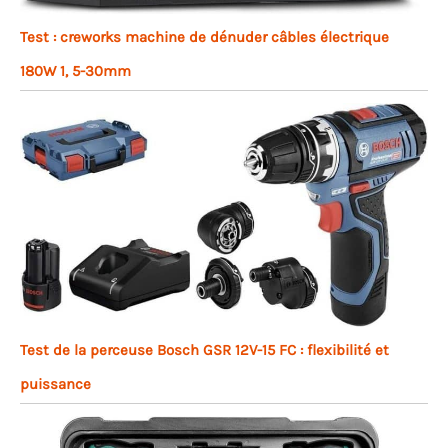
Test : creworks machine de dénuder câbles électrique
180W 1, 5-30mm
Test de la perceuse Bosch GSR 12V-15 FC : flexibilité et
puissance