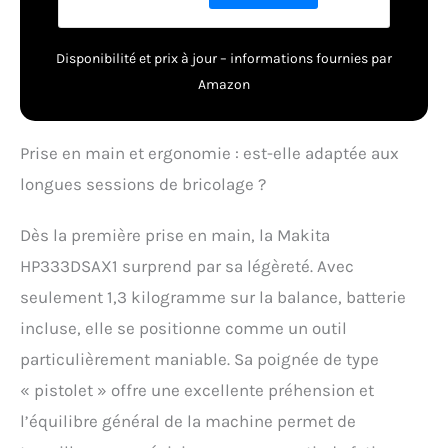
percussion
désactivable.
Disponibilité et prix à jour – informations fournies par
Amazon
Prise en main et ergonomie : est-elle adaptée aux
longues sessions de bricolage ?
Dès la première prise en main, la Makita
HP333DSAX1 surprend par sa légèreté. Avec
seulement 1,3 kilogramme sur la balance, batterie
incluse, elle se positionne comme un outil
particulièrement maniable. Sa poignée de type
« pistolet » offre une excellente préhension et
l’équilibre général de la machine permet de