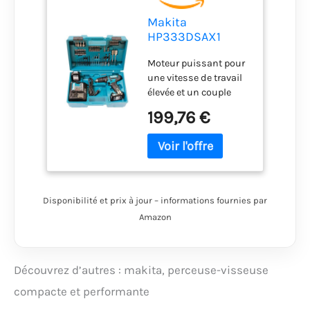
Makita
HP333DSAX1
Perceuse-
Moteur puissant pour
visseuse à
une vitesse de travail
percussion sans
élevée et un couple
fil 12 V max. 2 Ah -
élevé. Vitesse de
2 batteries +
199,76 €
rotation réglable
chargeur dans
électroniquement.
coffret de
Mécanisme de
transport
percussion
désactivable.
Disponibilité et prix à jour – informations fournies par
Amazon
Découvrez d’autres : makita, perceuse-visseuse
compacte et performante