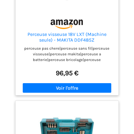
Perceuse visseuse 18V LXT (Machine
seule) - MAKITA DDF485Z
perceuse pas chere|perceuse sans fil|perceuse
visseuse|perceuse makita|perceuse a
batterie|perceuse bricolage|perceuse
professionnelle|perceuse visseuse
portative|perceuse 18 V|achat perceuse|perceuse
96,95 €
puissante|perceuse seule|DDF485Z|DDF485