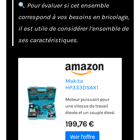
Pour évaluer si cet ensemble
correspond à vos besoins en bricolage,
il est utile de considérer l’ensemble de
ses caractéristiques.
Makita
HP333DSAX1
Perceuse-visseuse
Moteur puissant pour
à percussion sans
une vitesse de travail
fil 12 V max. 2 Ah - 2
élevée et un couple élevé.
batteries +
Vitesse de rotation
chargeur dans
199,76 €
réglable
coffret de transport
électroniquement.
Mécanisme de