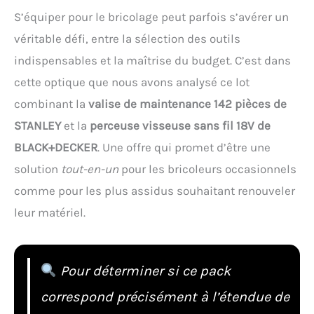
S’équiper pour le bricolage peut parfois s’avérer un
véritable défi, entre la sélection des outils
indispensables et la maîtrise du budget. C’est dans
cette optique que nous avons analysé ce lot
combinant la
valise de maintenance 142 pièces de
STANLEY
et la
perceuse visseuse sans fil 18V de
BLACK+DECKER
. Une offre qui promet d’être une
solution
tout-en-un
pour les bricoleurs occasionnels
comme pour les plus assidus souhaitant renouveler
leur matériel.
Pour déterminer si ce pack
correspond précisément à l’étendue de