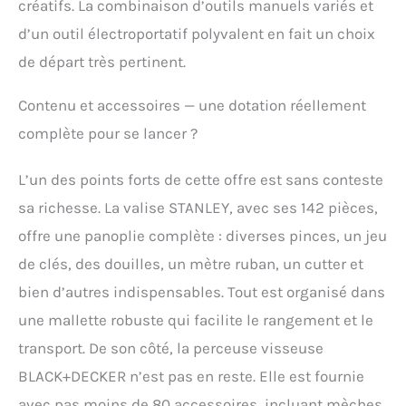
créatifs. La combinaison d’outils manuels variés et
sans fil 18 V Li-Ion
d’un outil électroportatif polyvalent en fait un choix
BLACK+DECKER a 10
positions de couple pour
de départ très pertinent.
un vissage parfait
quelque soit le matériau
Contenu et accessoires — une dotation réellement
et la taille de la vis,
idéale pour tous les
complète pour se lancer ?
travaux de vissage et de
perçage dans le bois et
L’un des points forts de cette offre est sans conteste
le métal + vitesse
variable à la gâchette
sa richesse. La valise STANLEY, avec ses 142 pièces,
pour plus de contrôle
offre une panoplie complète : diverses pinces, un jeu
produit 2: PUISSANCE :
La puissance et la
de clés, des douilles, un mètre ruban, un cutter et
vitesse de percer dans le
bien d’autres indispensables. Tout est organisé dans
metal, le bois et des
une mallette robuste qui facilite le rangement et le
tâches de visage avec
une vitesse variable
transport. De son côté, la perceuse visseuse
pour un contrôle optimal
BLACK+DECKER n’est pas en reste. Elle est fournie
en perçage comme en
vissage. Couple
avec pas moins de 80 accessoires, incluant mèches