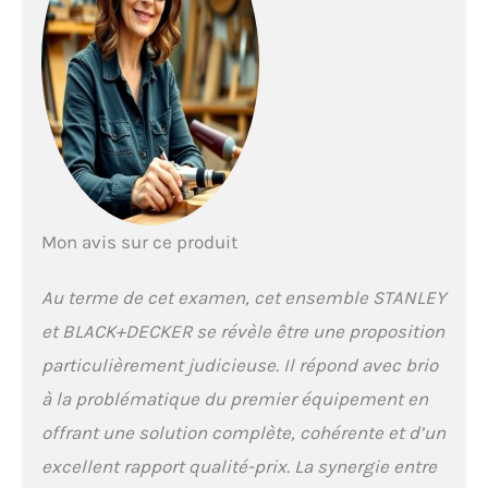
entre les niveaux et au
fond de la valise pour
maintenir les
cliquets/douilles/clés
- 4 Pieds pour plus de
stabilité lors de
l’utilisation produit 1:
ACCES FACILE : 2
positions d’ouverture
du panneau central
avec charnières métal
Mon avis sur ce produit
avec lien sécurisé pour
avoir accès aux outils
Au terme de cet examen, cet ensemble STANLEY
produit 2: HAUTE
PERFORMANCE : La
et BLACK+DECKER se révèle être une proposition
perceuse visseuse
particulièrement judicieuse. Il répond avec brio
sans fil 18 V Li-Ion
BLACK+DECKER a 10
à la problématique du premier équipement en
positions de couple
offrant une solution complète, cohérente et d’un
pour un vissage
parfait quelque soit le
excellent rapport qualité-prix. La synergie entre
matériau et la taille de