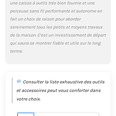
une caisse à outils très bien fournie et une
la vis, idéale pour tous
perceuse sans fil performante et autonome en
les travaux de vissage
et de perçage dans le
fait un choix de raison pour aborder
bois et le métal +
sereinement tous les petits et moyens travaux
vitesse variable à la
gâchette pour plus de
de la maison. C’est un investissement de départ
contrôle produit 2:
qui saura se montrer fiable et utile sur le long
PUISSANCE : La
puissance et la vitesse
terme.
de percer dans le
metal, le bois et des
tâches de visage avec
une vitesse variable
pour un contrôle
Consulter la liste exhaustive des outils
optimal en perçage
comme en vissage.
et accessoires peut vous conforter dans
Couple maximale 20
Nm, capacité 25 mm
votre choix.
en bois, 10 mm en
métal produit 2:
DESIGN