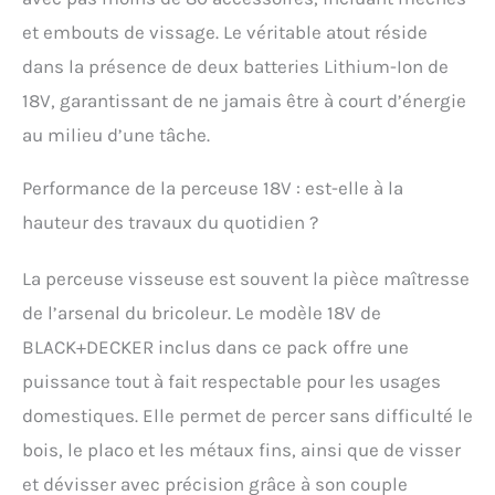
maximale 20 Nm,
et embouts de vissage. Le véritable atout réside
capacité 25 mm en bois,
10 mm en métal produit
dans la présence de deux batteries Lithium-Ion de
2: DESIGN
18V, garantissant de ne jamais être à court d’énergie
ERGONOMIQUE : Anti slip
softgrip pour plus de
au milieu d’une tâche.
comfort au travail,
compacte et légère pour
Performance de la perceuse 18V : est-elle à la
plus de maniabilité et
confort d'utilisation,
hauteur des travaux du quotidien ?
poignée bi-matière pour
une ergonomie
La perceuse visseuse est souvent la pièce maîtresse
maximale produit 2:
de l’arsenal du bricoleur. Le modèle 18V de
CONTIENT : Cette
perceuse-visseuse est
BLACK+DECKER inclus dans ce pack offre une
fournie avec deux
puissance tout à fait respectable pour les usages
batteries lithium-ion 18
V 1,5 Ah dans une boîte
domestiques. Elle permet de percer sans difficulté le
de rangement pratique,
bois, le placo et les métaux fins, ainsi que de visser
un chargeur et 80
accessoires - LED
et dévisser avec précision grâce à son couple