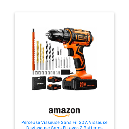
DESIGN COMPACT ET
ERGONOMIQUE :
Poignée bimatière -
Mousses de protection
entre les niveaux et au
fond de la valise pour
maintenir les
cliquets/douilles/clés
- 4 Pieds pour plus de
stabilité lors de
l’utilisation produit 1:
ACCES FACILE : 2
positions d’ouverture
du panneau central
avec charnières métal
avec lien sécurisé pour
avoir accès aux outils
produit 2: HAUTE
PERFORMANCE : La
perceuse visseuse
Perceuse Visseuse Sans Fil 20V, Visseuse
sans fil 18 V Li-Ion
Devisseuse Sans Fil avec 2 Batteries