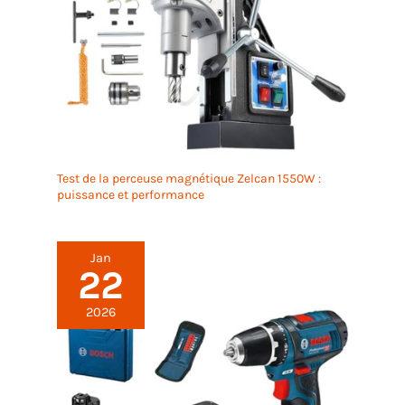
Rangez la perceuse dans le sac en tissu après
utilisation, évitez de confondre vos outils, protégez-
les des dommages et prolongez leur durée de vie.
Portefeuille d'accessoires performants: Un métal de
haute qualité devient finalement l'accessoire de
cette visseuse sans fil après un processus
rigoureux: 6 x tournevis, 3 x forets hélicoïdaux, 3 x
forets Brad Point, 9 x clés à douille, 1 x adaptateur
de socle, 1 x porte-tournevis hexagonal, 1 x chasse-
outil flexible. 10mm（Le mandrin de perçage 3/8
Test de la perceuse magnétique Zelcan 1550W :
pouces) peut être remplacé librement par des
puissance et performance
accessoires. Nous faisons attention à chaque
détail: Le sens de rotation de la perceuse peut être
commuté de manière flexible entre la rotation à
droite et la rotation à gauche; L'étui de transport est
Jan
léger et solide et vous offre une expérience portable
22
et une protection; Des lampes LED de haute qualité
éclairent l'obscurité, même dans l'obscurité vous
2026
pouvez travailler facilement; La poignée
ergonomique améliore le confort de prise en main
et réduit la fatigue.