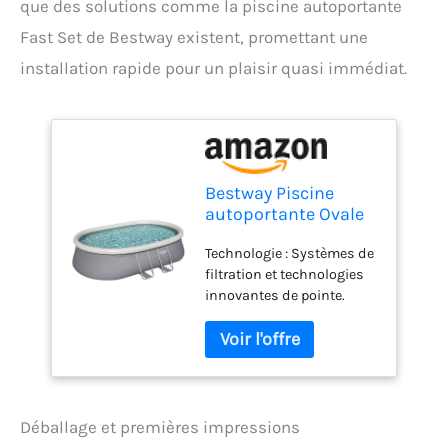
que des solutions comme la piscine autoportante
Fast Set de Bestway existent, promettant une
installation rapide pour un plaisir quasi immédiat.
Bestway Piscine
autoportante Ovale
Fast Set 549 x 366 x
Technologie : Systèmes de
122 cm avec
filtration et technologies
Filtration
innovantes de pointe.
Duraplus : Un matériau
renforcé avec un coeur en
polyester compris entre
deux couches de PVC.
Facile à installer : Pas
besoin d'outils pour
Déballage et premières impressions
installer cette piscine: