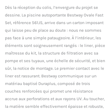
amusez-vous
Dès la réception du colis, l’envergure du projet se
immédiatement avec nos
Fast Set ! Sécurité : Une
dessine. La piscine autoportante Bestway Ovale Fast
baignade sécurisée avec
Set, référence 561JS, arrive dans un carton imposant
nos piscines hors sol
autoportantes.
qui laisse peu de place au doute : nous ne sommes
pas face à une simple pataugeoire. À l’intérieur, les
éléments sont soigneusement rangés : le liner, pièce
maîtresse du kit, la structure de filtration avec sa
pompe et ses tuyaux, une échelle de sécurité, et bien
sûr, la notice de montage. Le premier contact avec le
liner est rassurant. Bestway communique sur un
matériau baptisé Duraplus, composé de trois
couches renforcées qui promet une résistance
accrue aux perforations et aux rayons UV. Au toucher,
la matière semble effectivement épaisse et robuste,