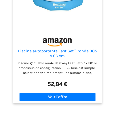
Piscine autoportante Fast Set™ ronde 305
x 66 cm
Piscine gonflable ronde Bestway Fast Set 10' x 26" Le
processus de configuration Fill & Rise est simple :
sélectionnez simplement une surface plane,
gonflez l'anneau supérieur et la piscine s'élèvera au
fur et à mesure qu'elle se remplira d'eau. La
52,84 €
doublure robuste DuraPlus est fabriquée à partir
d'un matériau ultra-résistant à 3 couches renforcé
pour plus de solidité et 85 % plus résistant aux
perforations que le PVC. Une fois la saison terminée,
le rangement est simple et rapide. L'eau est
facilement évacuée grâce à la vanne de vidange à