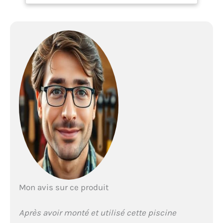
deux couches de PVC.
Facile à installer : Pas
besoin d'outils pour
installer cette piscine:
amusez-vous
immédiatement avec nos
Fast Set ! Sécurité : Une
baignade sécurisée avec
nos piscines hors sol
autoportantes.
Mon avis sur ce produit
Après avoir monté et utilisé cette piscine