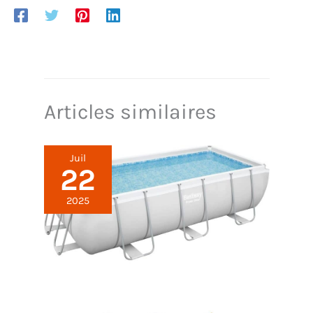
contrôle de débit, puis la piscine peut être pliée
pour un rangement compact hors saison. Capacité
en eau (80 % pleine) : 3 200 litres (845 gallons). ). La
doublure DuraPlus à 3 couches améliorée est
renforcée pour plus de résistance à la perforation,
de durabilité et de longévité.
Articles similaires
Juil
22
2025