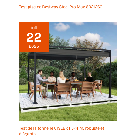
Test piscine Bestway Steel Pro Max 8321260
Juil
22
2025
Test de la tonnelle UISEBRT 3×4 m, robuste et
élégante