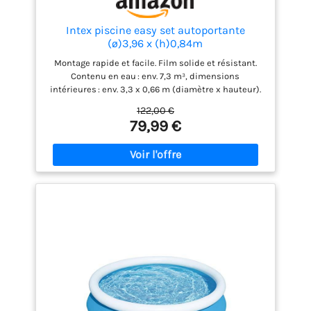
Intex piscine easy set autoportante
(ø)3,96 x (h)0,84m
Montage rapide et facile. Film solide et résistant.
Contenu en eau : env. 7,3 m³, dimensions
intérieures : env. 3,3 x 0,66 m (diamètre x hauteur).
Accessoires inclus : aucun. Contenu de la livraison :
122,00 €
ensemble pour la piscine à poser Intex Easy Pool,
79,99 €
pour l'été, bleue, dimensions : 396 x 84 cm.