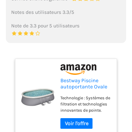
Notes des utilisateurs 3.3/5
Note de 3.3 pour 5 utilisateurs
Bestway Piscine
autoportante Ovale
Fast Set 549 x 366 x
Technologie : Systèmes de
122 cm avec
filtration et technologies
Filtration
innovantes de pointe.
Duraplus : Un matériau
renforcé avec un coeur en
polyester compris entre