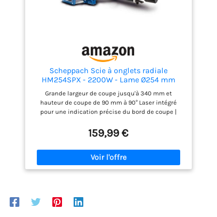
Scheppach Scie à onglets radiale
HM254SPX - 2200W - Lame Ø254 mm
Grande largeur de coupe jusqu'à 340 mm et
hauteur de coupe de 90 mm à 90° Laser intégré
pour une indication précise du bord de coupe |
Puissant moteur de 2200 watts Lame de scie HW
avec 48 dents pour des coupes longitudinales et
159,99 €
surtout transversales précises et nettes dans le
bois massif, plus une deuxième lame de scie HW
avec 60 dents Supports de pièces en aluminium
réglables des deux côtés pour une plus grande
surface d'appui | Bâti résistant en aluminium
moulé sous pression Scie à onglet stable avec
guidage à double colonne | Sac à poussière pour
une zone de travail propre