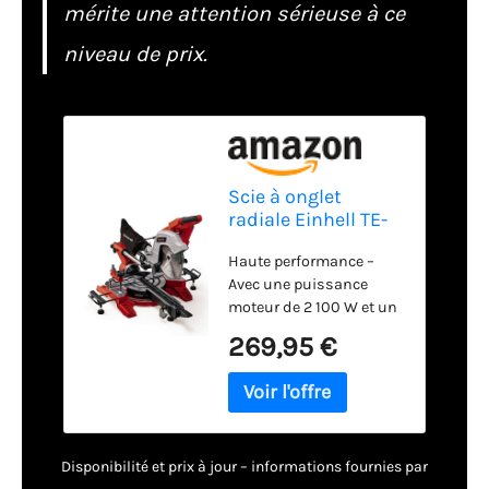
mérite une attention sérieuse à ce
niveau de prix.
Scie à onglet
radiale Einhell TE-
SM 10 L Dual
Haute performance –
Avec une puissance
moteur de 2 100 W et un
régime pouvant aller
269,95 €
jusqu’à 4 700
tours/minute, il est
possible d'exécuter des
coupes rapides et nettes.
Coupes exactes –
Disponibilité et prix à jour – informations fournies par
Associé au laser intégré