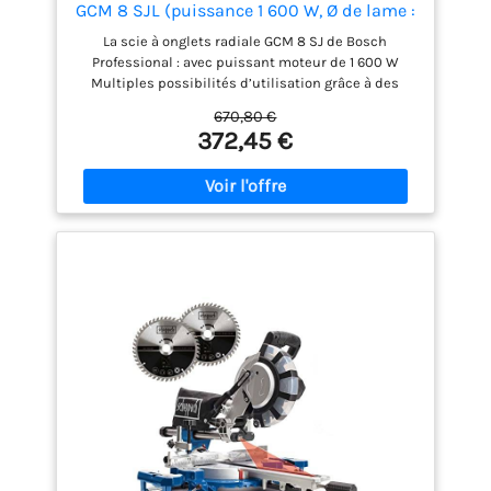
GCM 8 SJL (puissance 1 600 W, Ø de lame :
216 mm)
La scie à onglets radiale GCM 8 SJ de Bosch
Professional : avec puissant moteur de 1 600 W
Multiples possibilités d’utilisation grâce à des
capacités de coupe horizontale et verticale élevées
670,80 €
Environnement de travail plus propre et plus sain
372,45 €
car sans poussières grâce au système d’aspiration
en 2 points Design compact et léger : permet un
transport facile d’une seule main avec la poignée
intégrée Livré avec : GCM 8 SJL, 1 lame de scie
circulaire (Optiline Wood, 216 x 30 x 2,8 mm, 48
dents), serre-joint