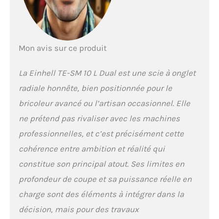
– La butée de
profondeur permet
d’exécuter facilement
des coupes précises.
Le dispositif de
Mon avis sur ce produit
serrage assure un
maintien sûr des
La Einhell TE-SM 10 L Dual est une scie à onglet
pièces. Pièces de
grande dimension –
radiale honnête, bien positionnée pour le
Avec une largeur de
bricoleur avancé ou l’artisan occasionnel. Elle
coupe maximale de
305 mm et une
ne prétend pas rivaliser avec les machines
profondeur de coupe
professionnelles, et c’est précisément cette
maximale de 85 mm, il
est possible de scier
cohérence entre ambition et réalité qui
aussi des pièces de
constitue son principal atout. Ses limites en
grande dimension.
Encore plus de largeur
profondeur de coupe et sa puissance réelle en
– La table en
charge sont des éléments à intégrer dans la
aluminium s’allonge
grâce aux extensions
décision, mais pour des travaux
latérales ajustables et