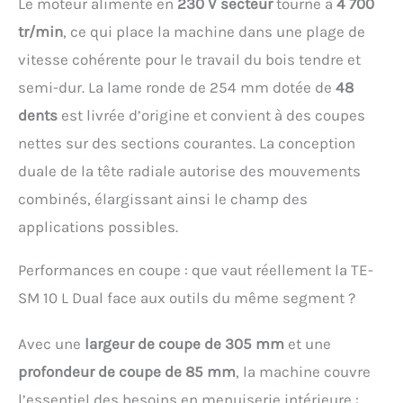
Le moteur alimenté en
230 V secteur
tourne à
4 700
largeur de coupe
tr/min
, ce qui place la machine dans une plage de
maximale de 305 mm et
une profondeur de
vitesse cohérente pour le travail du bois tendre et
coupe maximale de 85
semi-dur. La lame ronde de 254 mm dotée de
48
mm, il est possible de
scier aussi des pièces de
dents
est livrée d’origine et convient à des coupes
grande dimension.
nettes sur des sections courantes. La conception
Encore plus de largeur –
La table en aluminium
duale de la tête radiale autorise des mouvements
s’allonge grâce aux
combinés, élargissant ainsi le champ des
extensions latérales
ajustables et peut ainsi
applications possibles.
recevoir sans difficulté
des pièces plus longues.
Performances en coupe : que vaut réellement la TE-
Travail propre –
SM 10 L Dual face aux outils du même segment ?
L’adaptateur pour
aspirateur (Ø 36 mm) et
le collecteur de copeaux
Avec une
largeur de coupe de 305 mm
et une
éliminent efficacement
profondeur de coupe de 85 mm
, la machine couvre
la sciure pour un atelier
toujours propre.
l’essentiel des besoins en menuiserie intérieure :