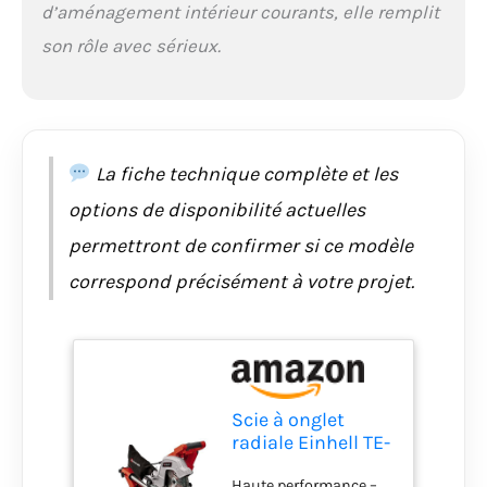
d’aménagement intérieur courants, elle remplit
peut ainsi recevoir
son rôle avec sérieux.
sans difficulté des
pièces plus longues.
Travail propre –
L’adaptateur pour
aspirateur (Ø 36 mm)
et le collecteur de
La fiche technique complète et les
copeaux éliminent
efficacement la sciure
options de disponibilité actuelles
pour un atelier
permettront de confirmer si ce modèle
toujours propre.
correspond précisément à votre projet.
Scie à onglet
radiale Einhell TE-
SM 10 L Dual
Haute performance –