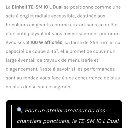
La
Einhell TE-SM 10 L Dual
se positionne comme une
scie à onglet radiale accessible, destinée aux
bricoleurs exigeants comme aux artisans en quête
d’un outil polyvalent sans investissement premium.
Avec ses
2 100 W affichés
, sa lame de 254 mm et sa
capacité de coupe à 45°, elle promet de couvrir un
large éventail de travaux de menuiserie et
d’agencement. Reste à savoir si les performances
sont au rendez-vous face à une concurrence de plus
en plus dense sur ce segment.
Pour un atelier amateur ou des
chantiers ponctuels, la TE-SM 10 L Dual