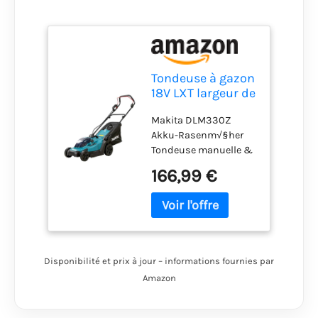
Tondeuse à gazon
18V LXT largeur de
coupe 33 cm
Makita DLM330Z
(Solo) - MAKITA
Akku-Rasenm√§her
DLM330Z
Tondeuse manuelle &
robotique
166,99 €
Disponibilité et prix à jour – informations fournies par
Amazon