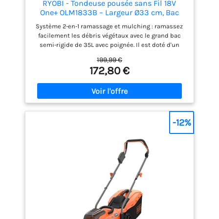
RYOBI - Tondeuse pousée sans Fil 18V
One+ OLM1833B – Largeur Ø33 cm, Bac
35L, 5 Réglages de Hauteur Centralisées –
Système 2-en-1 ramassage et mulching : ramassez
Idéale Petits Jardins – Batterie Non
facilement les débris végétaux avec le grand bac
Incluse
semi-rigide de 35L avec poignée. Il est doté d'un
indicateur de niveau de charge. Ce bac et
199,99 €
l'obturateur vous laissent la possibilité de basculer
172,80 €
en fonction mulching. Le pare-chocs renforcé
protège le carter en cas de collision. Le rabatteur
d'herbe EasyEdge permet de rabattre les végétaux
vers la lame pour un travail précis et au plus près
des bordures [AUTONOMIE] Adaptez l'utilisation de
votre Tondeuse 33 cm OLM1833B selon la batterie
-12%
18V ONE+ que vous choisissez. Avec une batterie 4,0
Ah vous atteignez jusqu’à 200m² avec une 5,0 Ah
vous atteignez jusqu’à 250m² et avec une 6,0 Ah
vous atteignez jusqu’à 300m². Poignées
ergonomiques et brancard télescopique Vertebrae :
tondez l'herbe confortablement grce aux poignées
ergonomiques avec grip et au brancard
télescopique ajustable en hauteur sur 3 positions.
La large poignée de transport permet une bonne
prise en main. Réglez simplement et rapidement la