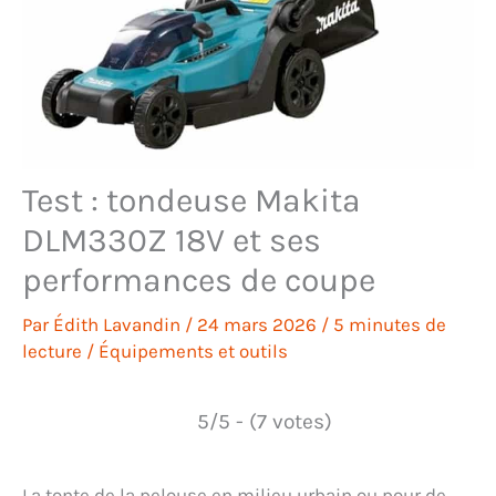
Test : tondeuse Makita
DLM330Z 18V et ses
performances de coupe
Par
Édith Lavandin
/
24 mars 2026
/
5 minutes de
lecture
/
Équipements et outils
5/5 - (7 votes)
La tonte de la pelouse en milieu urbain ou pour de