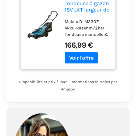
Tondeuse à gazon
18V LXT largeur de
coupe 33 cm
Makita DLM330Z
(Solo) - MAKITA
Akku-Rasenm√§her
DLM330Z
Tondeuse manuelle &
robotique
166,99 €
Disponibilité et prix à jour – informations fournies par
Amazon