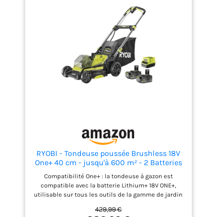
un obturateur mulching, sans batterie ni chargeur
RYOBI - Tondeuse poussée Brushless 18V
One+ 40 cm - jusqu'à 600 m² - 2 Batteries
4Ah & Chargeur - RY18LMX40C-240, Vert
Compatibilité One+ : la tondeuse à gazon est
compatible avec la batterie Lithium+ 18V ONE+,
utilisable sur tous les outils de la gamme de jardin
et de bricolage Ryobi, offre une grande flexibilité et
429,99 €
réduit le besoin d'acheter plusieurs batteries