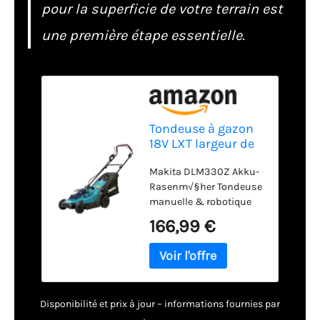
pour la superficie de votre terrain est
une première étape essentielle.
Tondeuse à gazon
18V LXT largeur de
coupe 33 cm (Solo)
Makita DLM330Z Akku-
- MAKITA DLM330Z
Rasenm√§her Tondeuse
manuelle & robotique
166,99 €
Disponibilité et prix à jour – informations fournies par