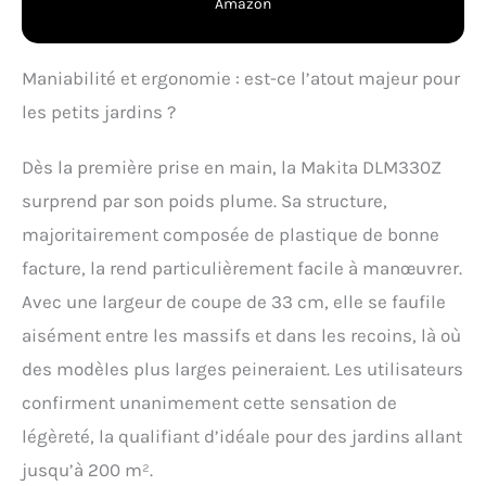
Amazon
Maniabilité et ergonomie : est-ce l’atout majeur pour
les petits jardins ?
Dès la première prise en main, la Makita DLM330Z
surprend par son poids plume. Sa structure,
majoritairement composée de plastique de bonne
facture, la rend particulièrement facile à manœuvrer.
Avec une largeur de coupe de 33 cm, elle se faufile
aisément entre les massifs et dans les recoins, là où
des modèles plus larges peineraient. Les utilisateurs
confirment unanimement cette sensation de
légèreté, la qualifiant d’idéale pour des jardins allant
jusqu’à 200 m².