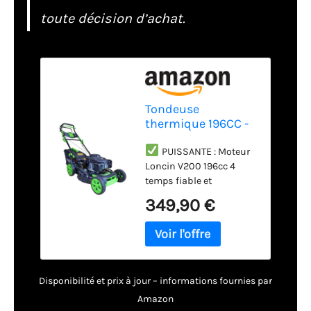
toute décision d’achat.
Tondeuse
thermique 196CC -
Puissante - auto-
propulsée - moteur
PUISSANTE : Moteur
Loncin V200 -
Loncin V200 196cc 4
largeur de coupe
temps fiable et
53 cm - Bac
performant avec
349,90 €
collecteur 65L
démarrage facile. Idéale
pour les grandes
surfaces et les terrains
en pente.
CONFORTABLE : Auto-
Disponibilité et prix à jour – informations fournies par
propulsée avec traction
arrière pour tondre sans
Amazon