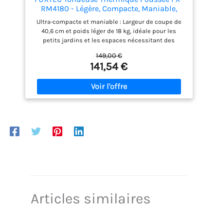
RM4180 - Légère, Compacte, Maniable,
Bon Rapport Qualité-Prix - Largeur de
Ultra-compacte et maniable : Largeur de coupe de
Coupe 40,6cm - bac de ramassage 45L
40,6 cm et poids léger de 18 kg, idéale pour les
petits jardins et les espaces nécessitant des
manœuvres fréquentes. Performante : Dotée d’un
149,00 €
moteur 4 temps OHV de 80 cm³, développant
141,54 €
1300W, cette tondeuse est parfaite pour entretenir
efficacement les petites surfaces et les pelouses
planes. Robuste et légère : Carrosserie en plastique
noir mat ultraléger, durable et facile à manipuler.
Lame en acier spécial de haute qualité pour une
coupe nette et précise. Réglage adaptable : Hauteur
de coupe réglable sur 3 niveaux (25 à 55 mm),
permettant d’ajuster la tonte selon la nature de
votre pelouse pour un résultat parfait. Pratique et
efficace : Bac de ramassage de 45 litres, robuste et
facile à retirer pour un entretien simplifié.
Démarrage manuel à tirette pour une mise en
marche rapide et sans effort.
Articles similaires