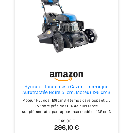
Bac de ramassage 40 L et 6 hauteurs de coupe
réglables de 25 à 75 mm : adaptez facilement la
finition de votre pelouse tout au long de l'année
Garantie Hyundai 3 ans pour usage domestique et 1
an pour usage professionnel pour une tranquillité
d'esprit totale
Hyundai Tondeuse à Gazon Thermique
Autotractée Noire 51 cm, Moteur 196 cm3
5,5 CV, Bac 60 L, Coupe 4-en-1 Mulching,
Moteur Hyundai 196 cm3 4 temps développant 5,5
Garantie 3 Ans - HYM20200SPX-EU
CV : offre près de 50 % de puissance
supplémentaire par rapport aux modèles 139 cm3
pour couper efficacement l'herbe dense, les
349,00 €
pelouses exigeantes et les grandes surfaces
296,10 €
Système autotracté à traction arrière : la tondeuse