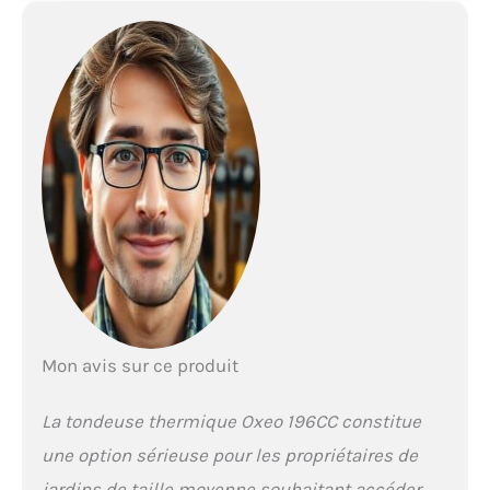
compartiment de
rangement fermé
intégrés pour plus de
praticité.
EFFICACE
: Largeur de coupe de
53 cm et 8 hauteurs
réglables de 25 à 75
mm. Couvre
rapidement de
grandes zones avec
une tonte précise.
POLYVALENTE : 4
fonctions : ramassage,
mulching, éjection
latérale et arrière. Bac
de 65L avec témoin de
Mon avis sur ce produit
remplissage pour un
jardin toujours
La tondeuse thermique Oxeo 196CC constitue
impeccable.
une option sérieuse pour les propriétaires de
MARQUE FRANCAISE :
Ce produit a été
jardins de taille moyenne souhaitant accéder