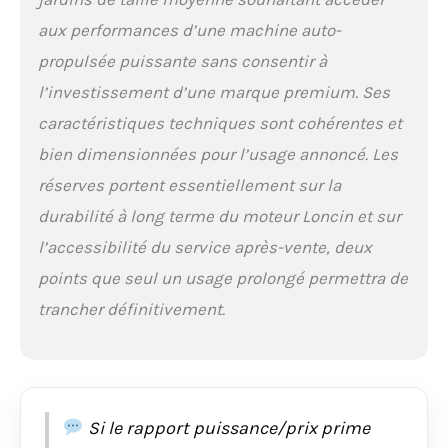
rigoureusement
aux performances d’une machine auto-
sélectionné et testé
par nos équipes en
propulsée puissante sans consentir à
Haute-Loire. Pièces de
l’investissement d’une marque premium. Ses
rechange en stock
permanent.
caractéristiques techniques sont cohérentes et
bien dimensionnées pour l’usage annoncé. Les
réserves portent essentiellement sur la
durabilité à long terme du moteur Loncin et sur
l’accessibilité du service après-vente, deux
points que seul un usage prolongé permettra de
trancher définitivement.
Si le rapport puissance/prix prime