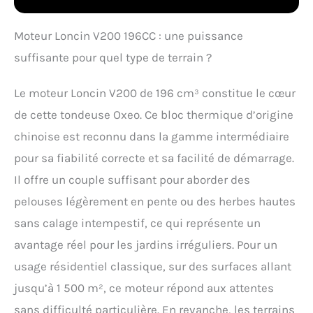
effort. Guidon repliable,
porte-gobelet et
compartiment de
Moteur Loncin V200 196CC : une puissance
rangement fermé
suffisante pour quel type de terrain ?
intégrés pour plus de
praticité.
EFFICACE :
Largeur de coupe de 53
Le moteur Loncin V200 de 196 cm³ constitue le cœur
cm et 8 hauteurs
de cette tondeuse Oxeo. Ce bloc thermique d’origine
réglables de 25 à 75 mm.
Couvre rapidement de
chinoise est reconnu dans la gamme intermédiaire
grandes zones avec une
pour sa fiabilité correcte et sa facilité de démarrage.
tonte précise.
Il offre un couple suffisant pour aborder des
POLYVALENTE : 4
fonctions : ramassage,
pelouses légèrement en pente ou des herbes hautes
mulching, éjection
sans calage intempestif, ce qui représente un
latérale et arrière. Bac de
65L avec témoin de
avantage réel pour les jardins irréguliers. Pour un
remplissage pour un
usage résidentiel classique, sur des surfaces allant
jardin toujours
impeccable.
MARQUE
jusqu’à 1 500 m², ce moteur répond aux attentes
FRANCAISE : Ce produit a
sans difficulté particulière. En revanche, les terrains
été rigoureusement