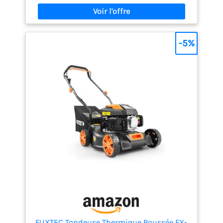
avance seule pour réduire l'effort de poussée et
rendre la tonte plus confortable sur les grands
jardins et les terrains légèrement en pente Largeur
de coupe de 51 cm : couvrez davantage de terrain à
chaque passage et réduisez considérablement le
-5%
temps de tonte sur les pelouses de taille moyenne
à grande Système de coupe 4-en-1 polyvalent :
choisissez entre le mulching, le ramassage dans le
bac, l'éjection arrière ou l'éjection latérale selon les
conditions de tonte et la hauteur de l'herbe Bac de
ramassage grande capacité de 60 L et carter en
acier robuste : moins d'interruptions pour le vidage,
excellente durabilité et performances fiables
saison après saison Garantie Hyundai 3 ans pour
usage domestique et 1 an pour usage professionnel
pour une tranquillité d'esprit totale
FUXTEC Tondeuse Thermique Poussée FX-