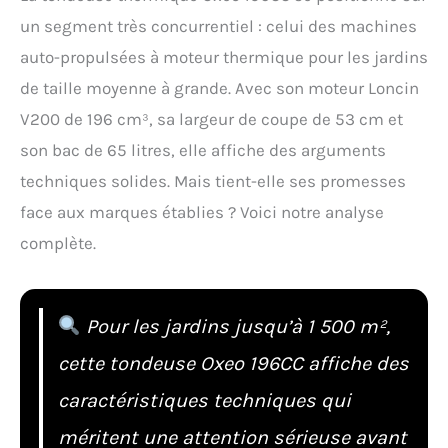
un segment très concurrentiel : celui des machines
auto-propulsées à moteur thermique pour les jardins
de taille moyenne à grande. Avec son moteur Loncin
V200 de 196 cm³, sa largeur de coupe de 53 cm et
son bac de 65 litres, elle affiche des arguments
techniques solides. Mais tient-elle ses promesses
face aux marques établies ? Voici notre analyse
complète.
Pour les jardins jusqu’à 1 500 m²,
cette tondeuse Oxeo 196CC affiche des
caractéristiques techniques qui
méritent une attention sérieuse avant