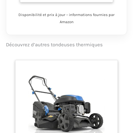
CONFORTABLE :
Auto-propulsée avec
Disponibilité et prix à jour – informations fournies par
traction arrière pour
Amazon
tondre sans effort.
Guidon repliable,
porte-gobelet et
compartiment de
Découvrez d’autres tondeuses thermiques
rangement fermé
intégrés pour plus de
praticité.
EFFICACE
: Largeur de coupe de
53 cm et 8 hauteurs
réglables de 25 à 75
mm. Couvre
rapidement de
grandes zones avec
une tonte précise.
POLYVALENTE : 4
fonctions : ramassage,
mulching, éjection
latérale et arrière. Bac