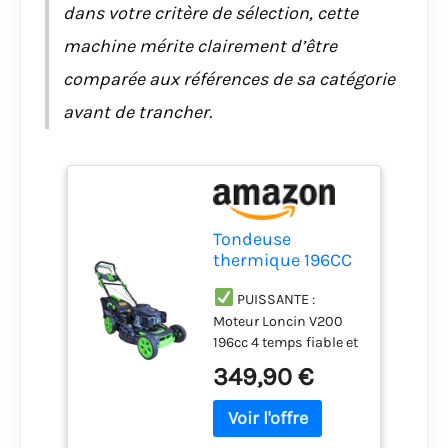
dans votre critère de sélection, cette
machine mérite clairement d’être
comparée aux références de sa catégorie
avant de trancher.
Tondeuse
thermique 196CC
- Puissante -
auto-propulsée -
PUISSANTE :
moteur Loncin
Moteur Loncin V200
V200 - largeur de
196cc 4 temps fiable et
coupe 53 cm -
performant avec
349,90 €
Bac collecteur 65L
démarrage facile.
Idéale pour les
grandes surfaces et
les terrains en pente.