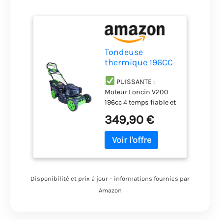
Tondeuse
thermique 196CC
- Puissante -
auto-propulsée -
PUISSANTE :
moteur Loncin
Moteur Loncin V200
V200 - largeur de
196cc 4 temps fiable et
coupe 53 cm -
performant avec
349,90 €
Bac collecteur 65L
démarrage facile.
Idéale pour les
grandes surfaces et
les terrains en pente.
CONFORTABLE :
Auto-propulsée avec
Disponibilité et prix à jour – informations fournies par
traction arrière pour
Amazon
tondre sans effort.
Guidon repliable,
porte-gobelet et