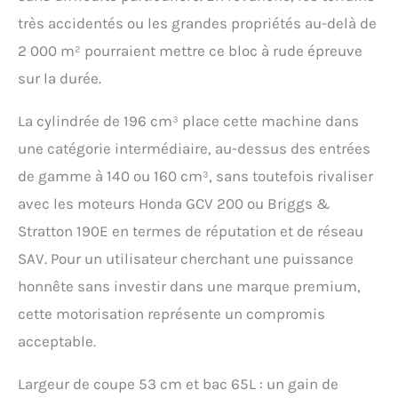
sélectionné et testé par
très accidentés ou les grandes propriétés au-delà de
nos équipes en Haute-
2 000 m² pourraient mettre ce bloc à rude épreuve
Loire. Pièces de rechange
en stock permanent.
sur la durée.
La cylindrée de 196 cm³ place cette machine dans
une catégorie intermédiaire, au-dessus des entrées
de gamme à 140 ou 160 cm³, sans toutefois rivaliser
avec les moteurs Honda GCV 200 ou Briggs &
Stratton 190E en termes de réputation et de réseau
SAV. Pour un utilisateur cherchant une puissance
honnête sans investir dans une marque premium,
cette motorisation représente un compromis
acceptable.
Largeur de coupe 53 cm et bac 65L : un gain de