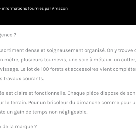
ant pour un stockage pratique et une protection optimale des
 2: Inclus 100 pièces (Import Allemagne) produit 2: Un must pour
r – informations fournies par Amazon
bricolage
gence ?
 assortiment dense et soigneusement organisé. On y trouve 
n mètre, plusieurs tournevis, une scie à métaux, un cutter
vissage. Le lot de 100 forets et accessoires vient compléte
s travaux courants.
s est claire et fonctionnelle. Chaque pièce dispose de son
sur le terrain. Pour un bricoleur du dimanche comme pour 
nte un gain de temps non négligeable.
on de la marque ?