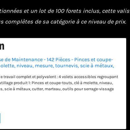
nnées et un lot de 100 forets inclus, cette valis
us complètes de sa catégorie à ce niveau de prix.
e de Maintenance - 142 Pièces - Pinces et coupe-
molette, niveau, mesure, tournevis, scie à métaux,
s pour serrage-vissage & Lot de 100 forets et
de travail complet et polyvalent : 4 volets accessibles regroupant
utillage produit 1: Pinces et coupe-touts, clé à molette, niveau,
s, scie à métaux, cutter, marteau, outils pour serrage-vissage
ée bimatière - Mousses de protection entre les niveaux et au fond
 maintenir les cliquets/douilles/clés - 4 Pieds pour plus de
 l’utilisation produit 1: 2 positions d’ouverture du panneau central
étal avec lien sécurisé pour avoir accès aux outils -
ssinés et poches-élastiques-scratchs pour maintenir les outils
ateur et accessoires produit 2: Fourni avec étui de transport en