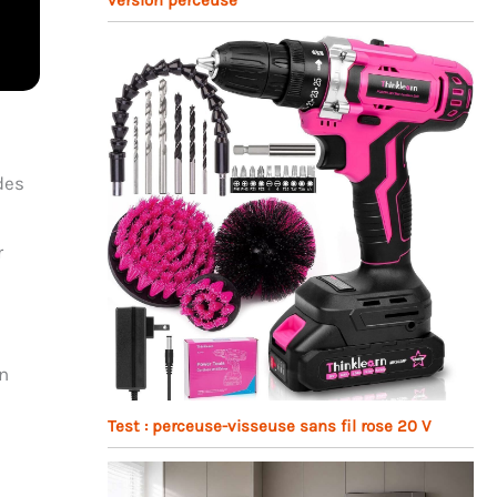
des
,
r
un
Test : perceuse-visseuse sans fil rose 20 V