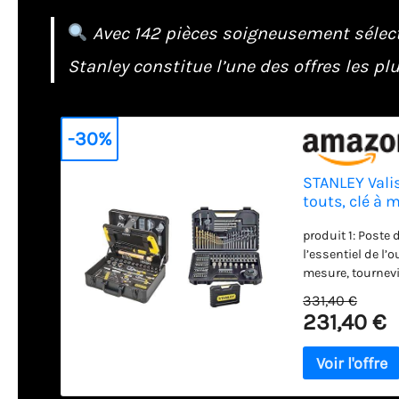
Avec 142 pièces soigneusement sélectio
Stanley constitue l’une des offres les pl
-30%
STANLEY Valis
touts, clé à 
cutter, outil
produit 1: Poste 
accessoires
l’essentiel de l’o
mesure, tournevi
produit 1: Poign
331,40 €
de la valise pour
231,40 €
stabilité lors de
avec charnières m
Emplacements de
produit 2: Perfor