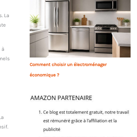
. La
ste
 à
nnels
Comment choisir un électroménager
économique ?
La
sif.