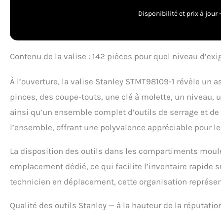
plastique résist
éléments produit
Disponibilité et prix à jou
les amateurs de 
Contenu de la valise : 142 pièces pour quel niveau d’exi
À l’ouverture, la valise Stanley STMT98109-1 révèle un
pinces, des coupe-touts, une clé à molette, un niveau, u
ainsi qu’un ensemble complet d’outils de serrage et de 
l’ensemble, offrant une polyvalence appréciable pour le
La disposition des outils dans les compartiments moulé
emplacement dédié, ce qui facilite l’inventaire rapide 
technicien en déplacement, cette organisation représe
Qualité des outils Stanley — à la hauteur de la réputati