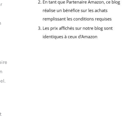
r
n
pire
un
el.
t