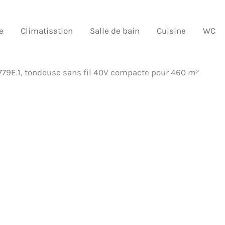
e
Climatisation
Salle de bain
Cuisine
WC
779E.1, tondeuse sans fil 40V compacte pour 460 m²