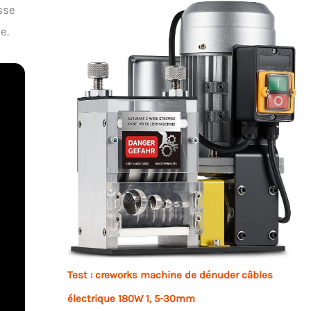
sse
e.
Test : creworks machine de dénuder câbles
électrique 180W 1, 5-30mm