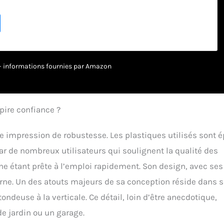
 choisissez entre le ramassage dans le bac de 30l ou le
rtiliser naturellement la pelouse Largeur de coupe de 34 cm avec
ur centralisé à 6 positions, pour une tonte sur mesure selon les
ompact et léger offrant une grande maniabilité, idéal pour les
es bordures et les recoins difficiles Témoin de niveau de charge
pour surveiller l’autonomie restante d’un simple coup d’œil
 Poignée ergonomique repliable pour un rangement vertical
r – informations fournies par Amazon
 place dans le garage ou l’abri de jardin Carter robuste et
ocs, conçu pour affronter les conditions extérieures tout au long
eries POWERSHARE compatibles avec plus de 200 outils de
jardinage WORX 20V, 40V et 80V max Garantie 5 ans (2+3 ans
pire confiance ?
re outil WORX, sa batterie et son chargeur sous condition
 dans les 30 jours sur eu.worx.com, pour plus de sérénité
 impression de robustesse. Les plastiques utilisés sont é
r de nombreux utilisateurs qui soulignent la qualité des
ne étant prête à l’emploi rapidement. Son design, avec ses
rne. Un des atouts majeurs de sa conception réside dans 
ndeuse à la verticale. Ce détail, loin d’être anecdotique,
e jardin ou un garage.