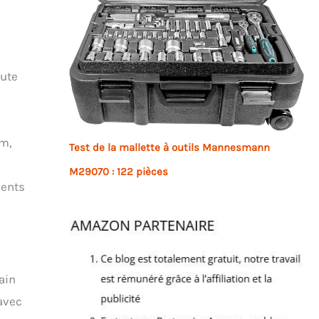
e
aute
cm,
Test de la mallette à outils Mannesmann
M29070 : 122 pièces
ments
ain
avec