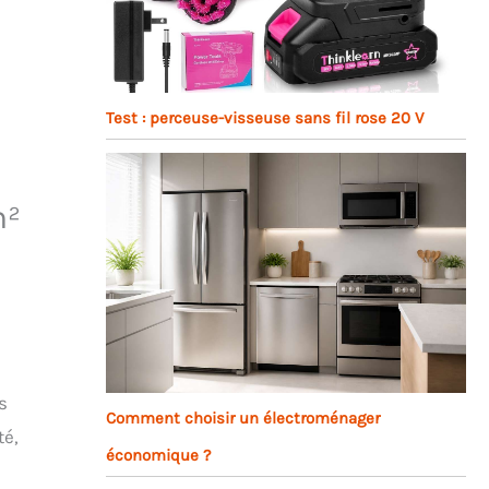
Test : perceuse-visseuse sans fil rose 20 V
m²
s
Comment choisir un électroménager
té,
économique ?