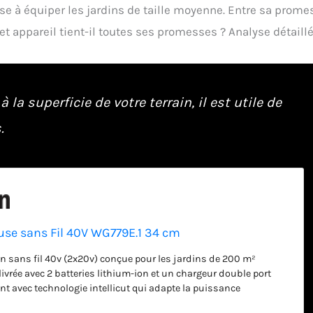
e à équiper les jardins de taille moyenne. Entre sa prome
t appareil tient-il toutes ses promesses ? Analyse détaillé
la superficie de votre terrain, il est utile de
.
e sans Fil 40V WG779E.1 34 cm
 sans fil 40v (2x20v) conçue pour les jardins de 200 m²
livrée avec 2 batteries lithium-ion et un chargeur double port
t avec technologie intellicut qui adapte la puissance
selon la densité de l’herbe pour des résultats constants