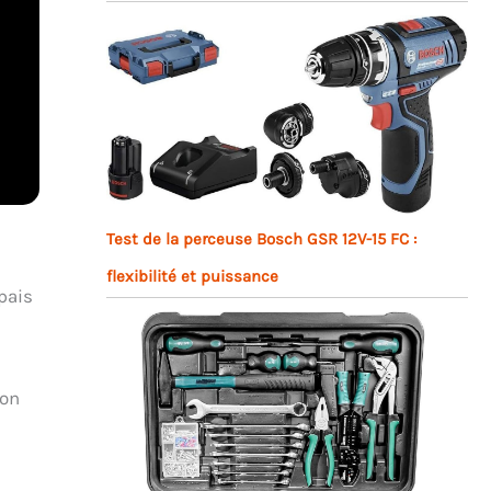
Test de la perceuse Bosch GSR 12V-15 FC :
flexibilité et puissance
pais
son