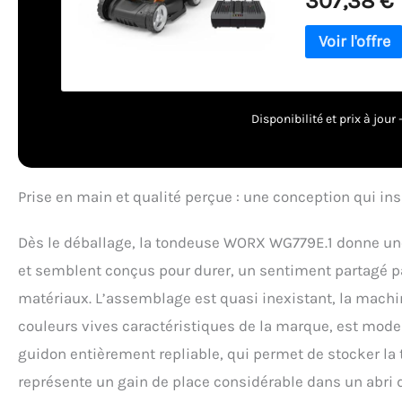
307,38 €
Système 2-en-1 :
mulching pour fe
réglage de haute
saisons Design c
zones étroites, l
sur la tondeuse 
pendant la tonte
Disponibilité et prix à jou
facile et gain de
résistant aux ch
de l’année Batt
bricolage et de 
Prise en main et qualité perçue : une conception qui ins
offerts) sur vot
d’enregistrement
Dès le déballage, la tondeuse WORX WG779E.1 donne une
et semblent conçus pour durer, un sentiment partagé pa
matériaux. L’assemblage est quasi inexistant, la machi
couleurs vives caractéristiques de la marque, est mode
guidon entièrement repliable, qui permet de stocker la to
représente un gain de place considérable dans un abri d