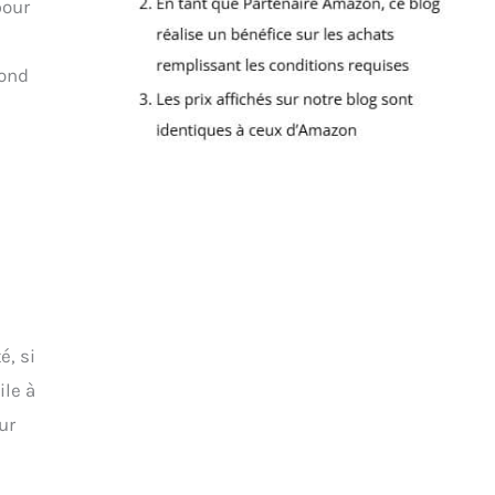
pour
cond
é, si
ile à
ur