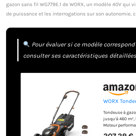
gazon sans fil WG779E.1 de WORX, un modèle 40V qui vis
de puissance et les interrogations sur son autonomie, ce
Pour évaluer si ce modèle correspond à 
consulter ses caractéristiques détaillées
WORX Tondeus
Tondeuse à gazon
jusqu’à 460 m², 
Moteur performan
automatiquement 