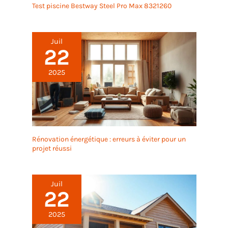
travail. FACILE À
Test piscine Bestway Steel Pro Max 8321260
ASSEMBLER：lève-
plaques de plâtre
assemblage facile, sans
Juil
outil. Montage et
22
démontage rapides sans
outils pour le stockage
2025
Rénovation énergétique : erreurs à éviter pour un
projet réussi
Juil
22
2025