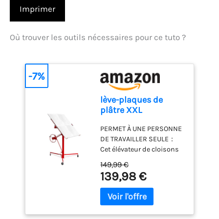
Imprimer
Où trouver les outils nécessaires pour ce tuto ?
-7%
lève-plaques de
plâtre XXL
TEENO,Plateforme
PERMET À UNE PERSONNE
élévatrice
DE TRAVAILLER SEULE：
inclinable,Aide de
Cet élévateur de cloisons
montage de
sèches est parfait pour le
panneaux en
149,99 €
bricolage et l'utilisation
placoplâtre,capacité
139,98 €
résidentielle. L'élévateur de
de charge max. 68
panneaux permet à une
kg,Hauteur 140-325
personne travaillant seule
cm, 3 Roues avec
d'installer des murs et des
Freins de