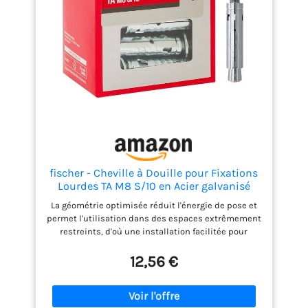
fischer - Cheville à Douille pour Fixations
Lourdes TA M8 S/10 en Acier galvanisé
Inoxydable, avec vis/Boite de 8
La géométrie optimisée réduit l'énergie de pose et
permet l'utilisation dans des espaces extrêmement
restreints, d'où une installation facilitée pour
l'utilisateur Le taraudage métrique permet
l'utilisation de vis ou tiges filetées courantes pour
12,56 €
une adaptation optimale à l'application La douille à
triple expansion permet des entraxes et distances
aux bords réduits, grâce à une répartition régulière