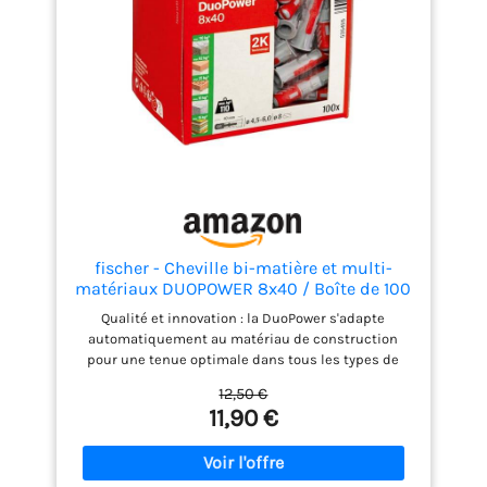
fischer - Cheville bi-matière et multi-
matériaux DUOPOWER 8x40 / Boîte de 100
Qualité et innovation : la DuoPower s'adapte
automatiquement au matériau de construction
pour une tenue optimale dans tous les types de
murs. Universelle : la cheville DuoPower s'expanse,
12,50 €
se déploie ou forme un nœud pour s'adapter à tous
11,90 €
vos besoins. Installation facile : la collerette étroite
empêche la cheville de glisser dans le perçage.
Applications : cette cheville convient pour une
multitude d'applications (miroirs, suspensions,