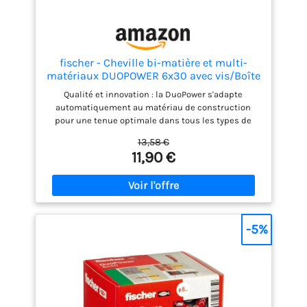
fischer - Cheville bi-matière et multi-
matériaux DUOPOWER 6x30 avec vis/Boîte
de 50
Qualité et innovation : la DuoPower s'adapte
automatiquement au matériau de construction
pour une tenue optimale dans tous les types de
murs. Universelle : la cheville DuoPower s'expanse,
13,58 €
se déploie ou forme un nœud pour s'adapter à tous
11,90 €
vos besoins. Installation facile : la collerette étroite
empêche la cheville de glisser dans le perçage.
Applications : cette cheville convient pour une
multitude d'applications (miroirs, suspensions,
tableaux, etc) dans des matériaux tels que le
béton, la brique, le placo ou encore la pierre.
-5%
Cheville bimatière pour de meilleures
performances.