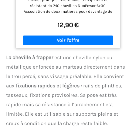
résistant de 240 chevilles DuoPower 6x30.
Association de deux matières pour davantage de
performances. Fonctionnement sûr pour les
matériaux pleins (expansion) et de construction
12,90 €
creux et en panneaux (se déploie/noeud).
Installation facile : la collerette étroite empêche la
cheville de glisser dans le perçage. Excellent "feel-
good factor". On sent précisément quand la cheville
est correctement posée.
La cheville à frapper
est une cheville nylon ou
métallique enfoncée au marteau directement dans
le trou percé, sans vissage préalable. Elle convient
aux
fixations rapides et légères
: rails de plinthes,
tasseaux, fixations provisoires. Sa pose est très
rapide mais sa résistance à l’arrachement est
limitée. Elle est utilisable sur supports pleins et
creux à condition que la charge reste faible.