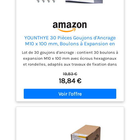
YOUNTHYE 30 Pièces Goujons d'Ancrage
M10 x 100 mm, Boulons à Expansion en
Acier Carbone Zingué avec Écrous et
Lot de 30 goujons d'ancrage : contient 30 boulons à
Rondelles, Chevilles Béton pour Garde-
expansion M10 x 100 mm avec écrous hexagonaux
Corps, Fenêtres, Machines et Construction
et rondelles, adaptés aux travaux de fixation dans
le béton, la pierre et les supports de maçonnerie
19,83 €
appropriés. Format M10 x 100 mm : diamètre de 10
18,84 €
mm et longueur totale de 100 mm, pratique pour les
installations nécessitant une fixation mécanique
solide sur des matériaux durs. Acier carbone zingué
: les goujons sont fabriqués en acier carbone avec
finition zinguée pour aider à résister à l'usure, à
l'oxydation et à la corrosion dans les usages
courants. Installation simple : insérez le goujon
dans le trou prépercé, positionnez la pièce à fixer,
puis serrez l'écrou pour créer l'expansion et
maintenir l'ensemble en place. Applications