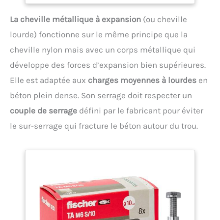
des contraintes Le capuchon en plastique rouge
protège le filetage des poussières de forage et lui
La cheville métallique à expansion
(ou cheville
permet de tourner librement Agrément ETA pour
béton non fissuré
lourde) fonctionne sur le même principe que la
cheville nylon mais avec un corps métallique qui
développe des forces d’expansion bien supérieures.
Elle est adaptée aux
charges moyennes à lourdes
en
béton plein dense. Son serrage doit respecter un
couple de serrage
défini par le fabricant pour éviter
le sur-serrage qui fracture le béton autour du trou.