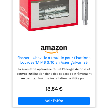
fischer - Cheville à Douille pour Fixations
Lourdes TA M6 S/10 en Acier galvanisé
Inoxydable, avec vis/Boite de 8
La géométrie optimisée réduit l'énergie de pose et
permet l'utilisation dans des espaces extrêmement
restreints, d'où une installation facilitée pour
l'utilisateur Le taraudage métrique permet
l'utilisation de vis ou tiges filetées courantes pour
13,54 €
une adaptation optimale à l'application La douille à
triple expansion permet des entraxes et distances
aux bords réduits, grâce à une répartition régulière
des contraintes Le capuchon en plastique rouge