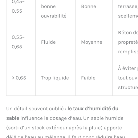
0,45–
bonne
Bonne
terrasse
0,55
ouvrabilité
scellem
Béton d
0,55–
Fluide
Moyenne
propreté
0,65
remplis
À éviter
> 0,65
Trop liquide
Faible
tout ouv
structur
Un détail souvent oublié :
le taux d’humidité du
sable
influence le dosage d’eau. Un sable humide
(sorti d’un stock extérieur après la pluie) apporte
déjà de l’eau au mélange. Il faut donc réduire l’eau