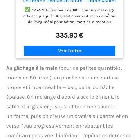
Couronne Dentée en fonte - Grand volant
blocage au pied - Pour béton, mortier,
CAPACITÉ: Tambour de 160L pour un malaxage
ciment
efficace jusqu'à 130L, soit environ 4 sacs de béton
de 25kg. Idéal pour béton, mortier, ciment ou
enduits.
PERFORMANCE: Moteur 650W puissant
335,90 €
avec vitesse constante de 29,5 tr/min. Assure un
mélange homogène même à pleine charge.
PRATICITÉ: Grande ouverture de 38cm pour faciliter
remplissage et vidage. Orientation du tambour avec
14 positions de blocage. Grand volant 54,5cm avec
blocage au pied et roues larges pour un transport
Au gâchage à la main
(pour de petites quantités,
facile.
ROBUSTESSE: Couronne dentée en fonte
moins de 50 litres), on procède sur une surface
pour une longévité optimale.
MARQUE
FRANCAISE : Ce produit a été rigoureusement
propre et imperméable — bac, dalle, ou bâche
sélectionné et testé par nos équipes en Haute-Loire.
Pièces de rechange en stock permanent.
épaisse. On mélange d’abord à sec le ciment, le
sable et le gravier jusqu’à obtenir une couleur
uniforme, puis on creuse un cratère au centre et on
verse l’eau progressivement en rabattant les
matériaux secs vers l’intérieur. L’opération demande