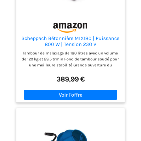
Scheppach Bétonnière MIX180 | Puissance
800 W | Tension 230 V
Tambour de malaxage de 180 litres avec un volume
de 129 kg et 29,5 trmin Fond de tambour soudé pour
une meilleure stabilité Grande ouverture du
tambour facilitant le remplissage et le vidage Le
boîtier à labyrinthe protège des projections d'eau et
389,99 €
garantit le bon refroidissement du moteur grce au
double ventilateur Roues dentées en fonte