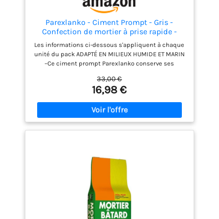
Parexlanko - Ciment Prompt - Gris -
Confection de mortier à prise rapide -
Tous supports de maçonnerie - Adapté en
Les informations ci-dessous s'appliquent à chaque
milieux humide et marin - 5kg (Lot de 2)
unité du pack ADAPTÉ EN MILIEUX HUMIDE ET MARIN
–Ce ciment prompt Parexlanko conserve ses
propriétés même en immersion. Il est
33,00 €
particulièrement adapté pour les travaux en
16,98 €
milieux humide et marin. MORTIER À PRISE RAPIDE –
Ce ciment prêt à mélanger vous permet de réaliser
des mortiers au temps de prise très court, de
l’ordre de 2 min à 20 °C ou 4 min à 10 °C. IDÉAL POUR
LES RÉPARATIONS ET PETITS SCELLEMENTS – Ce
ciment prompt convient pour la réalisation de
petits scellements à l’intérieur ou à l’extérieur,
pour les réparations diverses et les calages. MULTI-
SUPPORT – Ce ciment prompt est adapté à tous les
supports de maçonnerie à base de briques, pierres
ou ciment. Il convient également pour sceller des
éléments en béton, même fortement sollicités.
STOCKAGE FACILE - Conditionné dans un sac de 2,5
kg facile à ranger, ce ciment prompt naturel se