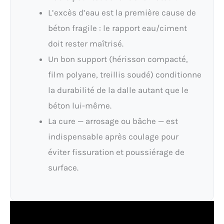
L’excès d’eau est la première cause de
béton fragile : le rapport eau/ciment
doit rester maîtrisé.
Un bon support (hérisson compacté,
film polyane, treillis soudé) conditionne
la durabilité de la dalle autant que le
béton lui-même.
La cure — arrosage ou bâche — est
indispensable après coulage pour
éviter fissuration et poussiérage de
surface.