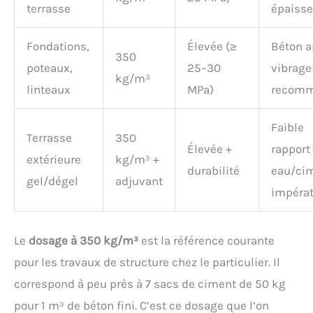
terrasse
épaisse
Fondations,
Élevée (≥
Béton a
350
poteaux,
25–30
vibrage
kg/m³
linteaux
MPa)
recom
Faible
Terrasse
350
Élevée +
rapport
extérieure
kg/m³ +
durabilité
eau/ci
gel/dégel
adjuvant
impérat
Le
dosage à 350 kg/m³
est la référence courante
pour les travaux de structure chez le particulier. Il
correspond à peu près à 7 sacs de ciment de 50 kg
pour 1 m³ de béton fini. C’est ce dosage que l’on