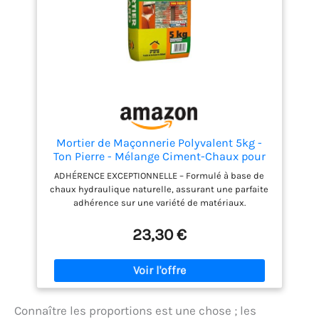
conserve 18 mois après fabrication, dans son
emballage d’origine non ouvert et à l’abri de
l’humidité.
Mortier de Maçonnerie Polyvalent 5kg -
Ton Pierre - Mélange Ciment-Chaux pour
Maçonnerie, Enduits et Rénovation
ADHÉRENCE EXCEPTIONNELLE – Formulé à base de
Intérieur/Extérieur
chaux hydraulique naturelle, assurant une parfaite
adhérence sur une variété de matériaux.
VERSATILITÉ – Convient pour tous types de travaux
de maçonnerie courants et les enduits. ADHÉRENCE
23,30 €
EXCEPTIONNELLE – Formulé à base de chaux
hydraulique naturelle, assurant une parfaite
adhérence sur une variété de matériaux.
CONSTRUCTION DURABLE – Permet une finition de
haute qualité et une résistance accrue, idéale pour
Connaître les proportions est une chose ; les
les façades extérieures. FABRICATION FRANCAISE :