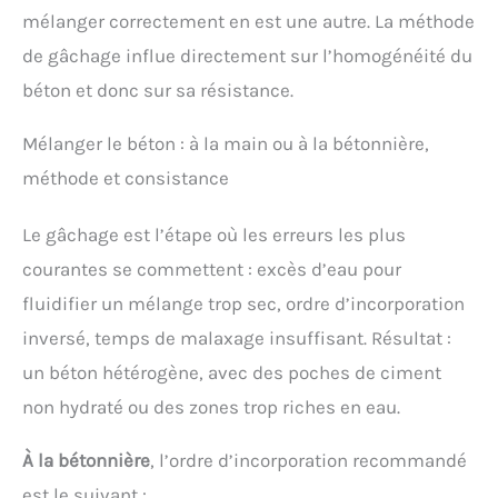
Produit de qualité professionnelle fabriqué en
mélanger correctement en est une autre. La méthode
France par un expert reconnu du bâtiment.
de gâchage influe directement sur l’homogénéité du
béton et donc sur sa résistance.
Mélanger le béton : à la main ou à la bétonnière,
méthode et consistance
Le gâchage est l’étape où les erreurs les plus
courantes se commettent : excès d’eau pour
fluidifier un mélange trop sec, ordre d’incorporation
inversé, temps de malaxage insuffisant. Résultat :
un béton hétérogène, avec des poches de ciment
non hydraté ou des zones trop riches en eau.
À la bétonnière
, l’ordre d’incorporation recommandé
est le suivant :