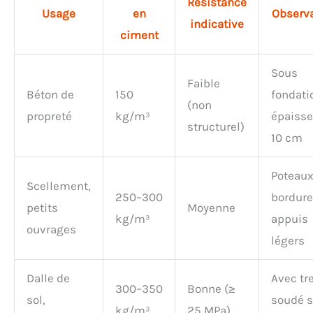
Résistance
Usage
en
Observa
indicative
ciment
Sous
Faible
Béton de
150
fondati
(non
propreté
kg/m³
épaisse
structurel)
10 cm
Poteaux
Scellement,
250–300
bordure
petits
Moyenne
kg/m³
appuis
ouvrages
légers
Dalle de
Avec tre
300–350
Bonne (≥
sol,
soudé s
kg/m³
25 MPa)