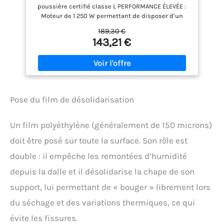
200 mbar, y Compris Filtre HEPA, suceur
poussière certifié classe L PERFORMANCE ÉLEVÉE :
Droit)
Moteur de 1 250 W permettant de disposer d’un
pouvoir aspirant élevé pour des nettoyages
189,30 €
efficaces NETTOYAGE DE FILTRE : aisé et rapide grâce
143,21 €
au système de nettoyage de filtre semi-
automatique INTERFACE CLICK & CLEAN : possibilité
de connecter l'appareil aux outils électroportatifs
Bosch sans effort et de manière transparente. Livré
avec : GAS 12-25 PL, suceur droit, tuyau de 3 m,
diamètre 35 mm, tuyau antistatique, préfiltre pour
Pose du film de désolidarisation
GAS 12-25, filtre HEPA pour GAS 12-25 PL
Un film polyéthylène (généralement de 150 microns)
doit être posé sur toute la surface. Son rôle est
double : il empêche les remontées d’humidité
depuis la dalle et il désolidarise la chape de son
support, lui permettant de « bouger » librement lors
du séchage et des variations thermiques, ce qui
évite les fissures.