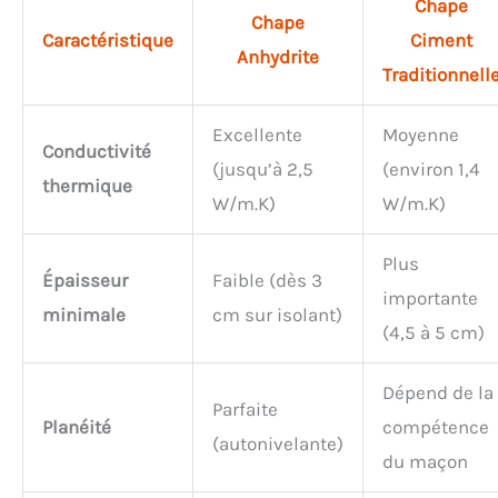
Chape
Chape
Caractéristique
Ciment
Anhydrite
Traditionnell
Excellente
Moyenne
Conductivité
(jusqu’à 2,5
(environ 1,4
thermique
W/m.K)
W/m.K)
Plus
Épaisseur
Faible (dès 3
importante
minimale
cm sur isolant)
(4,5 à 5 cm)
Dépend de la
Parfaite
Planéité
compétence
(autonivelante)
du maçon