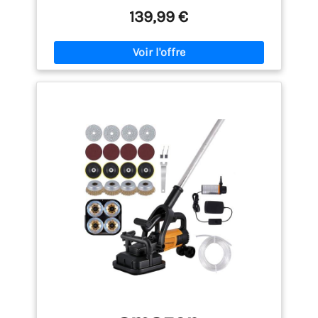
adapter la ponceuse au support et à vos besoins.
139,99 €
SANS POUSSIÈRE : Le capot d'aspiration assure
une aspiration optimale de la poussière, en même
temps la couronne de brosses et un système
d'aspiration raccordé empêchent la poussière de
s'échapper en grande quantité.
ERGONOMIQUE :
Le design innovant de la ponceuse de 3 kg et le
dispositif d'étrier en forme de D ainsi que les
poignées ergonomiques en caoutchouc permettent
de travailler sans se fatiguer dans le plus grand
confort.
LIVRAISON : Vous recevrez une ponceuse
à béton 1500W x1, une Disque diamant premium 125
mm x2, une Capot d’aspiration 125 mm x1, une
Poignée en T x1, une Jeu de balais de charbon de
rechange x1，une Carter de protection flexible x1，
Boîte de transport x1，Manuel d’utilisation x1
SERVICE : Notre service client est entièrement basé
en Allemagne. Que vous ayez des questions
techniques ou besoin de commander des pièces
détachées, notre équipe est à votre disposition.
Notre hotline est joignable tous les jours pour vous
assister rapidement et efficacement.
Conformément aux exigences de sécurité de l’UE, la