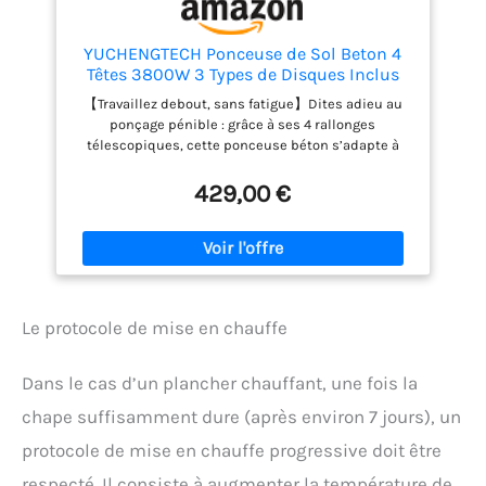
fonction de verrouillage de la vitesse a été
supprimée sur la dernière version de notre appareil
afin de garantir une sécurité d’utilisation accrue.
YUCHENGTECH Ponceuse de Sol Beton 4
Têtes 3800W 3 Types de Disques Inclus
【Travaillez debout, sans fatigue】Dites adieu au
ponçage pénible : grâce à ses 4 rallonges
télescopiques, cette ponceuse béton s’adapte à
votre posture pour un travail debout, moins
contraignant et plus efficace. Vous gagnez en
429,00 €
confort tout en préservant votre dos. 【Ponçage
ultra-rapide grâce au système 4 têtes】Équipée
d’un système à engrenages et de 4 meules
diamantées de 4 pouces, elle offre une couverture
300 % supérieure par passage. Idéale pour les
grands sols industriels, elle est 4 fois plus rapide
Le protocole de mise en chauffe
qu’une ponceuse mono-tête. 【Moteur cuivre
3800W + variateur 6 vitesses】Le moteur industriel
puissant permet un réglage électronique de 0 à
Dans le cas d’un plancher chauffant, une fois la
6000 tr/min. Le bouton 6 positions offre une
précision parfaite, du polissage du marbre au
chape suffisamment dure (après environ 7 jours), un
décapage intensif du béton, en passant par la
protocole de mise en chauffe progressive doit être
rénovation de revêtement époxy. 【Meulage sans
poussière avec double sortie】Le capot anti-
respecté. Il consiste à augmenter la température de