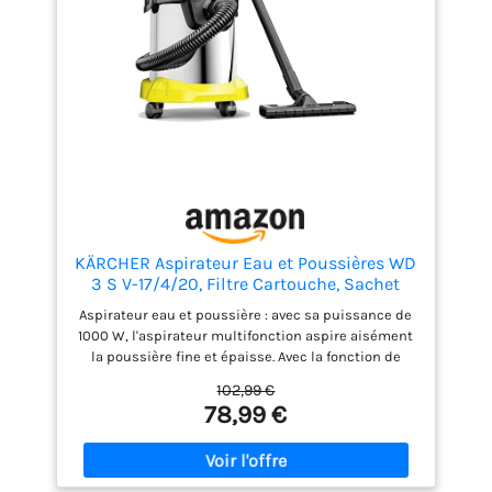
suceur sol et fente, le flexible d'aspiration et 2
tubes d'aspiration
KÄRCHER Aspirateur Eau et Poussières WD
3 S V-17/4/20, Filtre Cartouche, Sachet
Ouate, 1000 W, Cuve en Acier Inoxydable :
Aspirateur eau et poussière : avec sa puissance de
17 l, Tube d'Aspiration : 2 m, Fonction
1000 W, l'aspirateur multifonction aspire aisément
Soufflerie, Suceur Sol/Fentes
la poussière fine et épaisse. Avec la fonction de
soufflerie, les feuilles sont faciles à nettoyer
102,99 €
Aspirateur avec filtre à eau : le WD 3 S V-17420 est
78,99 €
équipé d'un filtre cartouche. Il permet d'aspirer la
poussière humide et sèche en même temps sans
avoir à changer le filtre Design pratique :
l'aspirateur WD 3 dispose d'une cuve en acier