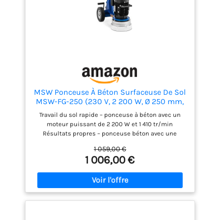
MSW Ponceuse À Béton Surfaceuse De Sol
MSW-FG-250 (230 V, 2 200 W, Ø 250 mm,
Poignée 94,5-119 cm)
Travail du sol rapide – ponceuse à béton avec un
moteur puissant de 2 200 W et 1 410 tr/min
Résultats propres – ponceuse béton avec une
meule de 250 mm de diamètre et réglage de 45° à
1 059,00 €
gauche et à droite Manipulation confortable –
1 006,00 €
ponceuse de sol avec une poignée réglable en
hauteur et aux deux grandes roues Options
professionnelles – surfaceuse béton pour le
ponçage humide et sec avec un aspirateur et un
raccordement à l'eau Facile à transporter –
surfaceuse pouvant être rapidement rangée dans la
voiture grâce à la poignée pliable Remarque : Le