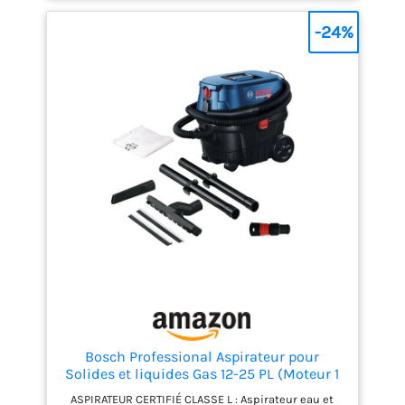
inoxydable de 17 litres, d'un flexible d'aspiration de
2 mètres et de possibilités de rangement pour
-24%
accessoires, cble et flexible Plusieurs utilisations :
l'aspirateur est idéal pour nettoyer la maison, le
jardin ou l'atelier. Il est aussi parfait pour le
nettoyage de l'intérieur des voitures ou lors de
travaux de rénovation Composants inclus :
l'aspirateur multifonction WD 3 S V-17420 de
Kärcher, un filtre cartouche, un sachet filtre ouate,
un suceur sol et fentes, le flexible d'aspiration et 2
tubes d'aspiration
Bosch Professional Aspirateur pour
Solides et liquides Gas 12-25 PL (Moteur 1
250 W, débit d'air de 65 l/s, dépression de
ASPIRATEUR CERTIFIÉ CLASSE L : Aspirateur eau et