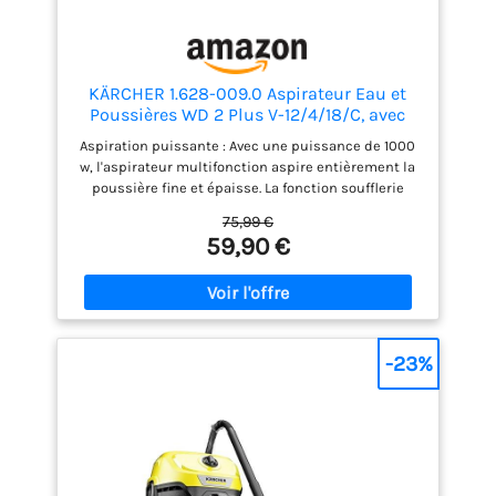
KÄRCHER 1.628-009.0 Aspirateur Eau et
Poussières WD 2 Plus V-12/4/18/C, avec
Filtre Cartouche, Sachet Filtre Ouate, 1000
Aspiration puissante : Avec une puissance de 1000
W, Cuve PVC : 12 l, Tube d'Aspiration : 1,8 m,
w, l'aspirateur multifonction aspire entièrement la
Suceur Sol/Fentes, Jaune
poussière fine et épaisse. La fonction soufflerie
permet de nettoyer facilement les surfaces Filtre
75,99 €
cartouche : Grce au filtre cartouche, le wd 2 plus v-
59,90 €
12418c peut aspirer aussi bien la poussière humide
que sèche sans avoir à changer le filtre entre les
deux Design pratique : L'aspirateur wd 2 plus
dispose d'une cuve en pvc de 12 litres, d'un flexible
d'aspiration de 1, 8 mètre et de possibilités de
rangement pour les accessoires, le cble et le
-23%
flexible Utilisation : L'aspirateur eau et poussière
est robuste et polyvalent. Il peut être utilisé dans la
maison, le garage et l'atelier ou encore pour le
nettoyage de l'intérieur des voitures Composants
inclus : L'aspirateur eau et poussière wd 2 plus avec
un filtre cartouche, un sachet filtre ouate, un