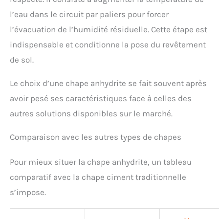
poussière amovible épouse parfaitement les murs
l’eau dans le circuit par paliers pour forcer
et accède aux coins les plus profonds. La double
sortie se connecte facilement à un aspirateur
l’évacuation de l’humidité résiduelle. Cette étape est
industriel pour un travail propre et sain.
【Conception ergonomique anti-fatigue】Grâce à sa
indispensable et conditionne la pose du revêtement
poignée antidérapante et ses roulettes de
de sol.
stabilisation, cette machine se manœuvre sans
effort. Le système d’auto-verrouillage permet un
fonctionnement continu, réduisant la fatigue de 50
Le choix d’une chape anhydrite se fait souvent après
% en utilisation prolongée. 【Kit complet
avoir pesé ses caractéristiques face à celles des
d'accessoires multi-surfaces inclus】Livré avec : 4
meules diamantées, 4 meules antirouille, 4
autres solutions disponibles sur le marché.
tampons de polissage, 4 disques abrasifs, 4
disques adhésifs, balais de charbon et clé de
changement. Changez de disque en quelques
Comparaison avec les autres types de chapes
secondes pour travailler sur béton, marbre, placo,
etc. Idéal pour chantiers professionnels et
Pour mieux situer la chape anhydrite, un tableau
rénovation.
comparatif avec la chape ciment traditionnelle
s’impose.