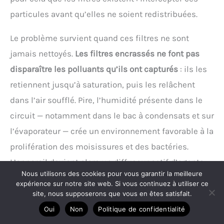
particules avant qu’elles ne soient redistribuées.
Le problème survient quand ces filtres ne sont
jamais nettoyés.
Les filtres encrassés ne font pas
disparaître les polluants qu’ils ont capturés
: ils les
retiennent jusqu’à saturation, puis les relâchent
dans l’air soufflé. Pire, l’humidité présente dans le
circuit — notamment dans le bac à condensats et sur
l’évaporateur — crée un environnement favorable à la
prolifération des moisissures et des bactéries.
L’appareil devient alors un diffuseur actif d’agents
Nous utilisons des cookies pour vous garantir la meilleure
pathogènes.
expérience sur notre site web. Si vous continuez à utiliser ce
site, nous supposerons que vous en êtes satisfait.
Les conséquences sanitaires sont documentées :
Oui
Non
Politique de confidentialité