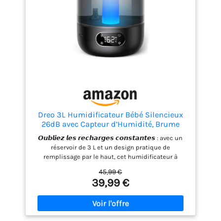
360°, maîtrisez pleinement votre humidificateur
Dreo 3L Humidificateur Bébé Silencieux
26dB avec Capteur d’Humidité, Brume
Fraîche Ultrasonique, Buse 360°, 30H
𝙊𝙪𝙗𝙡𝙞𝙚𝙯 𝙡𝙚𝙨 𝙧𝙚𝙘𝙝𝙖𝙧𝙜𝙚𝙨 𝙘𝙤𝙣𝙨𝙩𝙖𝙣𝙩𝙚𝙨 : avec un
Autonomie, Diffuseur d’Huiles
réservoir de 3 L et un design pratique de
Essentielles, Lumière d’Ambiance, pour
remplissage par le haut, cet humidificateur à
Plantes, Noir
brume froide pour bébé offre jusqu’à 30 h
45,99 €
d’humidification en mode sommeil, assurant que
39,99 €
l’air sec ne soit plus un problème pour votre
famille, vos plantes et votre bébé. 𝙇𝙖𝙞𝙨𝙨𝙚𝙯 𝙡𝙖
𝙨é𝙘𝙝𝙚𝙧𝙚𝙨𝙨𝙚 𝙙𝙚𝙧𝙧𝙞è𝙧𝙚 𝙫𝙤𝙪𝙨 :cet humidificateur
pour grande pièce libère une brume fraîche à 250