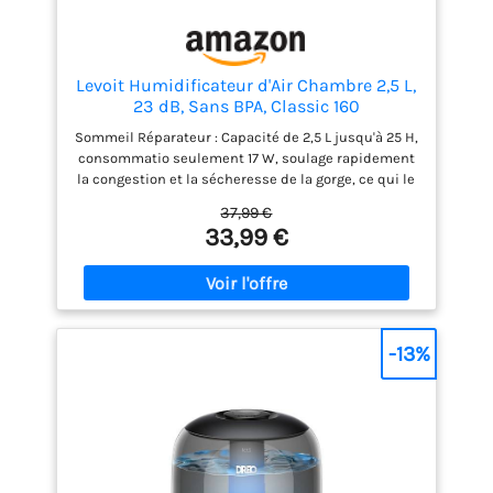
la pièce de votre parfum préféré. Cela fait de votre
pièce un pays des merveilles pour le yoga, la pleine
conscience et la méditation.
Levoit Humidificateur d'Air Chambre 2,5 L,
23 dB, Sans BPA, Classic 160
Sommeil Réparateur : Capacité de 2,5 L jusqu'à 25 H,
consommatio seulement 17 W, soulage rapidement
la congestion et la sécheresse de la gorge, ce qui le
rend idéal pour la chambre à coucher Silencieux 23
37,99 €
dB: Seulement 23 dB et lumière éteinte,
33,99 €
l'humidificateur à brume froide Classic 160 est idéal
pour une ambiance paisible dans les chambres et
les chambres de bébé Facile à nettoyer: Large
ouverture du réservoir facilite le nettoyage,
conception amovible et la base simple éliminent
les recoins difficiles d'accès, facilitant ainsi le
-13%
maintien d'une bonne hygiène Remplissage Facile
par Le Haut: Système de remplissage par le haut
amélioré de LEVOIT, plus besoin de retourner le
réservoir ; uffit de retirer le couvercle et de remplir
le réservoir facilement Brume à 360° Pour Votre
Bien-être: Molette unique, personnalisez le débit de
brume et orientez-le librement grâce à la buse à