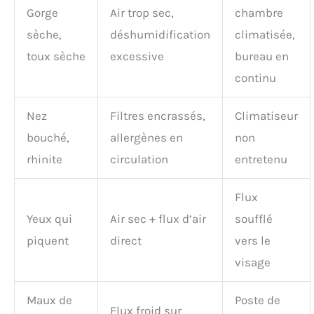
Gorge
Air trop sec,
chambre
sèche,
déshumidification
climatisée,
toux sèche
excessive
bureau en
continu
Nez
Filtres encrassés,
Climatiseur
bouché,
allergènes en
non
rhinite
circulation
entretenu
Flux
Yeux qui
Air sec + flux d’air
soufflé
piquent
direct
vers le
visage
Maux de
Poste de
Flux froid sur