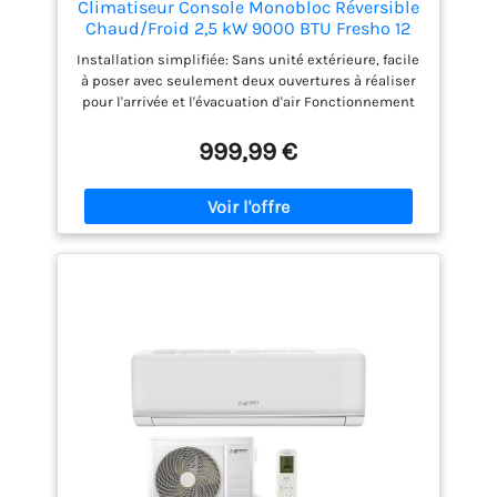
Climatiseur Console Monobloc Réversible
Chaud/Froid 2,5 kW 9000 BTU Fresho 12
HP Sannover Classe Énergétique A+ avec
Installation simplifiée: Sans unité extérieure, facile
Télécommande
à poser avec seulement deux ouvertures à réaliser
pour l'arrivée et l'évacuation d'air Fonctionnement
silencieux et économique: Profitez d'un confort
optimal avec un niveau sonore réduit et une
999,99 €
consommation énergétique maîtrisée Design
compact: Dimensions réduites de 543 x 935 x 198
mm permettant une intégration discrète dans tous
types d'espaces Classe énergétique A+:
Performance énergétique optimale avec un COP de
3,98 pour une efficacité maximale Télécommande
sans fil fournie: Pilotage à distance pratique pour
un contrôle facile de toutes les fonctions Système
réversible 3 en 1: Climatisation, chauffage et
ventilation Puissance adaptée: 2,5 kW / 9000 BTU
avec fluide frigorigène R32 pour un refroidissement
et chauffage efficaces Kit complet inclus: Livré avec
tous les accessoires nécessaires à l'installation
incluant supports de fixation, grilles, tuyaux et
visserie