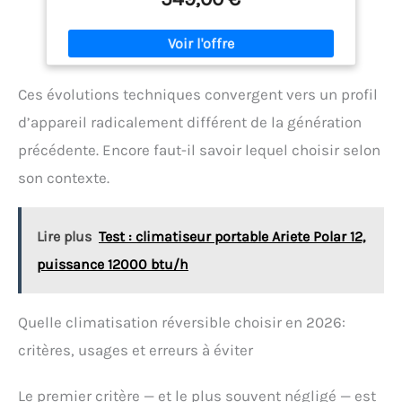
climatiseur basse consommation avec pompe à
chaleur allie confort et économie d'énergie pour des
environnements toujours confortables Climatiseur
efficace et durable, équipé de pompe à chaleur -
grâce à sa faible consommation, il garantit une
Ces évolutions techniques convergent vers un profil
efficacité énergétique élevée et des factures
allégées
d’appareil radicalement différent de la génération
précédente. Encore faut-il savoir lequel choisir selon
son contexte.
Lire plus
Test : climatiseur portable Ariete Polar 12,
puissance 12000 btu/h
Quelle climatisation réversible choisir en 2026:
critères, usages et erreurs à éviter
Le premier critère — et le plus souvent négligé — est