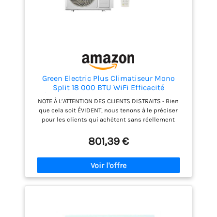
Green Electric Plus Climatiseur Mono
Split 18 000 BTU WiFi Efficacité
Énergétique A++/A+, 5 kW, R32, Faible
NOTE À L’ATTENTION DES CLIENTS DISTRAITS - Bien
Consommation Mural avec Pompe à
que cela soit ÉVIDENT, nous tenons à le préciser
Chaleur Inverter et Unité Extérieure
pour les clients qui achètent sans réellement
savoir ce qu’ils achètent : Conformément à la
réglementation, ce produit doit être installé par du
801,39 €
PERSONNEL QUALIFIÉ. Le client ne doit en aucun cas
s’improviser technicien - Les accessoires
nécessaires à l’installation qui ne sont pas visibles
sur les photos ne sont ÉVIDEMMENT pas inclus. Ils
doivent être FOURNIS PAR L’INSTALLATEUR en
fonction des caractéristiques et des exigences de
l’installation concernée. Climatiseur avec pompe à
chaleur idéal pour le chauffage et le