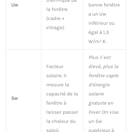
Uw
bonne fenêtre
la fenêtre
a un Uw
(cadre +
inférieur ou
vitrage).
égal à 1,3
W/m².K.
Plus il est
Facteur
élevé, plus la
solaire. Il
fenêtre capte
mesure la
d’énergie
capacité de la
solaire
Sw
fenêtre à
gratuite en
laisser passer
hiver.
On vise
la chaleur du
un Sw
soleil.
supérieur à