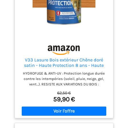
s'applique facilement au pinceau ou à la brosse
plate et sèche rapidement, en environ 4 heures
entre deux couches, pour un chantier sans attente
Bondex, Expert du Bois : forte de plus d'un siècle
d'expérience dans l'univers du bois, la marque
Bondex propose des produits de haute qualité
dédiés à la protection, à la rénovation et à
l'embellissement des bois extérieurs et intérieurs,
pour des surfaces durablement sublimées
V33 Lasure Bois extérieur Chêne doré
satin - Haute Protection 8 ans - Haute
résistance hydrofuge et anti-UV - Résiste
HYDROFUGE & ANTI-UV : Protection longue durée
aux variations du bois - Ecolabel, résine
contre les intempéries (soleil, pluie, neige, gel,
d'origine végétale - 5L
vent…). RESISTE AUX VARIATIONS DU BOIS :
Compatible toutes anciennes lasures, dont glycéro.
62,50 €
Texture anti-goutte. ECOLABEL : Formulée à base de
59,90 €
résine d’origine végétale et certifiée Ecolabel
INFORMATIONS UTILES : L'aspect en pot peut être
différent de la teinte choisie, le résultat s'apprécie
après séchage des 2 couches. Séchage rapide 1h
sec au toucher - 3h entre 2 couches - séchage
complet : 12h. Rendement : +/- 12m²/L par couche