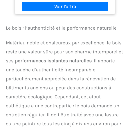
aluminium anodisé. Nettoyage des éléments de
fenêtre. Entretien des fenêtres, des portes et des
profilés de volets roulants déjà installés. Nettoyage
et entretien des plastiques automobiles. Nettoyage
des surfaces en céramique. 𝐂𝐎𝐎𝐏𝐄𝐑 & 𝐁𝐔𝐑𝐓𝐎𝐍
Le bois : l’authenticité et la performance naturelle
propose uniquement des produits sélectionnés au
plus haut niveau. Les normes élevées de qualité et
de traitement propres à COOPER & BURTON
Matériau noble et chaleureux par excellence, le bois
l'incitent à développer des produits de nettoyage et
d'entretien à base de matières premières de haute
reste une valeur sûre pour son charme intemporel et
qualité et à laisser en même temps une impression
ses
performances isolantes naturelles
. Il apporte
durable caractéristique et attrayante.
une touche d’authenticité incomparable,
particulièrement appréciée dans la rénovation de
bâtiments anciens ou pour des constructions à
caractère écologique. Cependant, cet atout
esthétique a une contrepartie : le bois demande un
entretien régulier. Il doit être traité avec une lasure
ou une peinture tous les cinq à dix ans environ pour