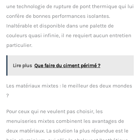
procédez comme du bois neuf. 4. Appliquer entre 10
une technologie de rupture de pont thermique qui lui
et 30 °C. À basse température, le séchage est
retardé. 5. Ne pas appliquer le produit à des
confère de bonnes performances isolantes.
températures élevées ou sur des surfaces exposées
Inaltérable et disponible dans une palette de
à un fort ensoleillement. 6. Nous recommandons de
ne pas stocker le produit pendant plus de 12 mois.
couleurs quasi infinie, il ne requiert aucun entretien
particulier.
Lire plus
Que faire du ciment périmé ?
Les matériaux mixtes : le meilleur des deux mondes
?
Pour ceux qui ne veulent pas choisir, les
menuiseries mixtes combinent les avantages de
deux matériaux. La solution la plus répandue est le