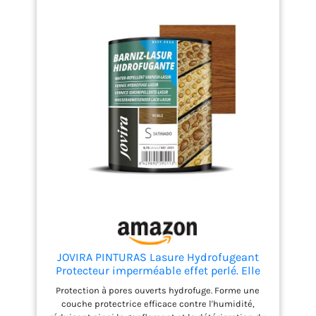
fini en 2 couches. Outils : Rouleau, pinceau, pistolet
à peinture. Nettoyage des outils : Eau V33, une
marque française engagée pour l’emploi local :
entreprise familiale depuis 1957. 700 salaries
conçoivent et fabriquent au cœur du jura. Pour
l’environnement : 30 ans d'amélioration continue et
un site certifie iso 14001 depuis 2001. Pour la qualité
: performance garantie en testant 100% de nos
produits
JOVIRA PINTURAS Lasure Hydrofugeant
Protecteur imperméable effet perlé. Elle
protège, décore et embellit tous les types
Protection à pores ouverts hydrofuge. Forme une
de bois. (750 millilitres, Chêne)
couche protectrice efficace contre l'humidité,