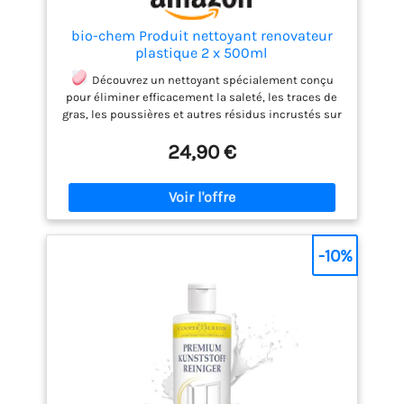
bio-chem Produit nettoyant renovateur
plastique 2 x 500ml
Découvrez un nettoyant spécialement conçu
pour éliminer efficacement la saleté, les traces de
gras, les poussières et autres résidus incrustés sur
toutes vos surfaces en plastique, qu’elles soient en
24,90 €
intérieur ou en extérieur. Que ce soit pour vos
meubles, vos appareils ou vos accessoires, ce
produit redonne instantanément éclat et propreté,
sans effort.
Offrez une seconde vie à vos
surfaces même les plus sensibles grâce à ce
nettoyant puissant, doux tout en éliminant les
-10%
salissures les plus tenaces. Son action non
abrasive le rend adapté à une utilisation régulière,
même sur des plastiques délicats. Idéal pour tous
vos besoins de nettoyage, il s’adapte à chaque
situation avec une performance inégalée.
Utilisable sur une large gamme d’objets, ce
nettoyant s’avère indispensable pour vos meubles
de jardin, surfaces de voiture, jouets pour enfants,
appareils électroménagers et bien plus encore. Sa