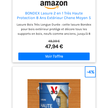
BONDEX Lasure 2 en 1 Très Haute
Protection 8 Ans Extérieur Chene Moyen 5
L
Lasure Bois Très Longue Durée : cette lasure Bondex
pour bois extérieur protège et décore tous les
supports en bois, neufs comme anciens, jusqu'à 8
ans après l'application. Idéale pour rénover volets,
49,39 €
portails, bardages et grandes surfaces exposées
47,94 €
aux intempéries Très Haute Protection : à la
formulation acrylique, cette lasure pour bois
extérieur offre une protection optimale contre les
rayons UV, l'humidité et les intempéries, même
sous une pluie battante. Garantie 8 ans, elle
préserve durablement vos boiseries Formule
-4%
Antifongique : renforcée en agents antifongiques,
cette lasure prévient le développement des
mousses, des champignons et des moisissures qui
pourraient noircir et dégrader le support au fil du
temps, assurant une protection saine et un rendu
esthétique durable Utilisation : idéale en
rénovation, cette lasure extérieure ne laisse pas de
trace et se pose sur d'anciennes lasures. Elle