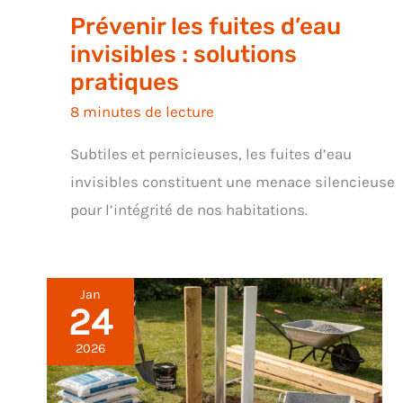
Prévenir les fuites d’eau
invisibles : solutions
pratiques
8 minutes de lecture
Subtiles et pernicieuses, les fuites d’eau
invisibles constituent une menace silencieuse
pour l’intégrité de nos habitations.
Jan
24
2026