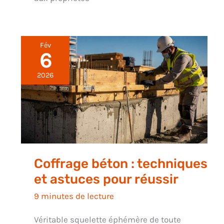
Fév
6
2026
Coffrage béton : techniques
et astuces pour réussir
9 minutes de lecture
Véritable squelette éphémère de toute