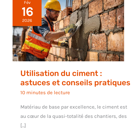
Fév
16
2026
Utilisation du ciment :
astuces et conseils pratiques
10 minutes de lecture
Matériau de base par excellence, le ciment est
au cœur de la quasi-totalité des chantiers, des
[…]