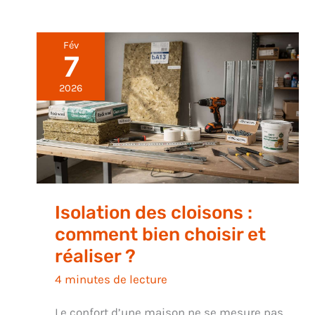
Fév
7
2026
Isolation des cloisons :
comment bien choisir et
réaliser ?
4 minutes de lecture
Le confort d’une maison ne se mesure pas