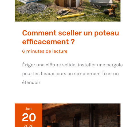
Comment sceller un poteau
efficacement ?
6 minutes de lecture
Ériger une clôture solide, installer une pergola
pour les beaux jours ou simplement fixer un
étendoir
Jan
20
2026