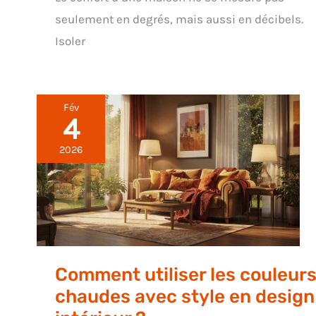
seulement en degrés, mais aussi en décibels.
Isoler
Fév
4
2026
Comment utiliser les couleur
chaudes avec style en design