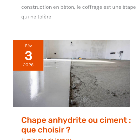
construction en béton, le coffrage est une étape
qui ne tolère
Fév
3
2026
Chape anhydrite ou ciment :
que choisir ?