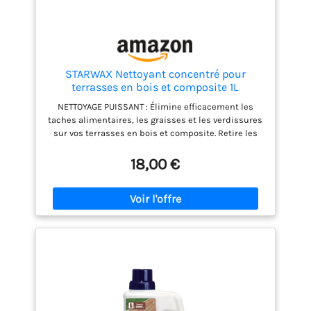
STARWAX Nettoyant concentré pour
terrasses en bois et composite 1L
NETTOYAGE PUISSANT : Élimine efficacement les
taches alimentaires, les graisses et les verdissures
sur vos terrasses en bois et composite. Retire les
salissures incrustées et redonne tout l'éclat au
bois. Un résultat impeccable pour des espaces
18,00 €
comme neufs. ULTRA CONCENTRÉ : Une formule
hautement concentrée qui permet de traiter
jusqu'à 2000 m² avec seulement 1L de produit. Un
rendement exceptionnel qui associe économie et
performance pour l'entretien de grandes surfaces
extérieures en bois et composite. POLYVALENCE
D'APPLICATION : S'utilise avec un nettoyeur haute
pression, un pulvérisateur de jardin ou
manuellement selon vos besoins. Adapté pour
terrasses, planchers, caillebotis et bordures de
piscine. Une solution flexible pour vos bois