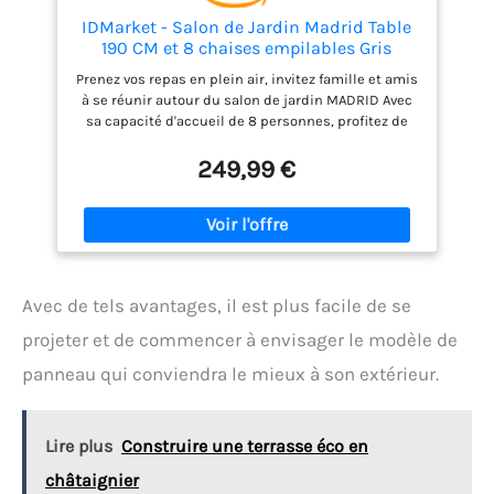
Hauteur d'assise : 43 cm. Capacité de charge : 120 kg
(chaise), 50 kg (table). Montage requis
IDMarket - Salon de Jardin Madrid Table
190 CM et 8 chaises empilables Gris
Anthracite
Prenez vos repas en plein air, invitez famille et amis
à se réunir autour du salon de jardin MADRID Avec
sa capacité d'accueil de 8 personnes, profitez de
moments chaleureux pour échanger ! Facilité
d'installation et de rangement grâce à ses 8
249,99 €
chaises empilables - facile à entretenir Composé
d'un plateau de table en verre trempé, le salon
MADRID apporte modernité et design ! Dimensions
table : L. 190 x l. 80 x H. 73 cm - Dimensions chaise :
L. 51.5 x l. 68 x H. 84 cm
Avec de tels avantages, il est plus facile de se
projeter et de commencer à envisager le modèle de
panneau qui conviendra le mieux à son extérieur.
Lire plus
Construire une terrasse éco en
châtaignier