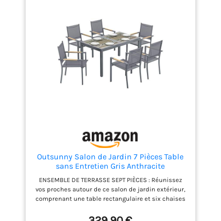
design rectiligne & au tressage en polyrotin
tendance ; aspect moderne & élégant ; très
estéhtique dans tout espace extérieur
Entretien facile : coin lounge en matériau facile
d'entretien ; le polyrotin se nettoie d'un simple
coup de chiffon humide ; plateau en verre facile à
nettoyer ; housses lavables en tissu polyester
robuste
Outsunny Salon de Jardin 7 Pièces Table
sans Entretien Gris Anthracite
ENSEMBLE DE TERRASSE SEPT PIÈCES : Réunissez
vos proches autour de ce salon de jardin extérieur,
comprenant une table rectangulaire et six chaises
avec des accoudoirs décoratifs effet bois. Il crée un
espace social chaleureux pour vos réceptions ou
329,90 €