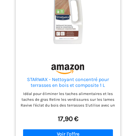
extérieurs. MODE D'EMPLOI : Diluer 1L de produit
dans 3L d'eau pour nettoyeur haute pression, ou 3
bouchons dans 5L d'eau pour pulvérisateur ou
application manuelle. Appliquer sur la surface,
laisser agir 5 à 10 minutes, brosser si nécessaire
puis rincer à l'eau. STARWAX, EXPERT DE L’ENTRETIEN
DEPUIS 1946 : Des produits efficaces et agréables à
utiliser, conçus pour les perfectionnistes.
Fabriqués en France. Emballages allégés en
plastique vierge.
STARWAX - Nettoyant concentré pour
terrasses en bois et composite 1 L
Idéal pour éliminer les taches alimentaires et les
taches de gras Retire les verdissures sur les lames
Ravive l'éclat du bois des terrasses S'utilise avec un
nettoyeur haute pression*, pulvérisateur de jardin
ou nettoyage manuel S'utilise sur terrasses,
17,90 €
planchers, caillebotis...