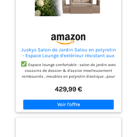
Juskys Salon de Jardin Salou en polyrotin
- Espace Lounge d'extérieur résistant aux
intempéries pour 6 Personnes - Coin
Espace lounge confortable : salon de jardin avec
Salon avec Table & Coussins - pour
coussins de dossier & d'assise moelleusement
Jardin, Balcon, terrasse - Crème/Sable
rembourrés ; meubles en polyrotin élastique ; pour
un grand confort pendant de nombreuses heures
429,99 €
Meubles résistants aux intempéries : salon en
toile de polyrotin & acier à revêtement poudre ;
robuste & résistant aux intempéries ; housses
amovibles & lavables ; idéal pour une utilisation en
extérieur
Matériaux haute longévité : mobilier
de jardin à châssis en acier robuste (revêtement
poudre) ; résistant aux rayures et à l'usure ; pour
une capacité de charge élevée, jusqu'à 160 kg par
place assise
Design élégant : salon de jardin au