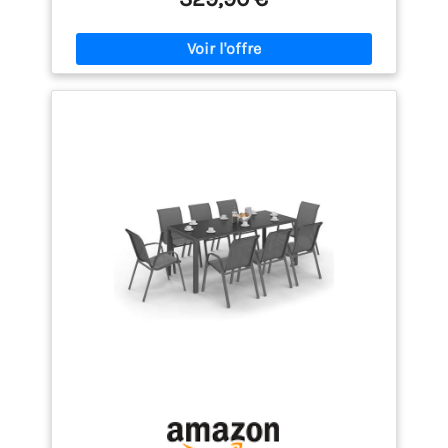
repas de famille sur la terrasse ou dans le jardin
PLATEAU EN COMPOSITE EFFET BOIS : Profitez de
l'aspect chaleureux du bois sans les contraintes de
l'entretien du bois naturel. Le plateau en plastique
PSPC ne se fissure pas, ne décolore pas et
n'absorbe pas l'eau. Cette table et chaise de jardin
exérieur s'essuie en quelques secondes,
simplifiant le nettoyage après les repas CHAISES
EMPILABLES GAIN DE PLACE : Une fois la fête
terminée, empilez simplement toutes les chaises
pour un rangement compact de 55 x 90 x 104 cm.
Économisez votre espace précieux et gardez votre
terrasse ordonnée avec un minimum d'effort par ce
ensemble de jardin RESPIRANT ET STABLE : L'assise
et le dossier en textilène offrent un confort frais et
aéré lors des longs repas en plein air, des
barbecues ou des soirées, même par temps chaud.
Le cadre en acier galvanisé thermolaqué de ce
salon de jardin résiste facilement à la pluie, au
soleil et à la rouille INFORMATIONS DE LA TABLE ET
CHAISE DE JARDIN : Dimensions de la table : 140L x
80l x 72H cm. Dimensions des chaises : 54l x 62P x
89H cm. Dimensions de l'assise : 42l x 50P cm.