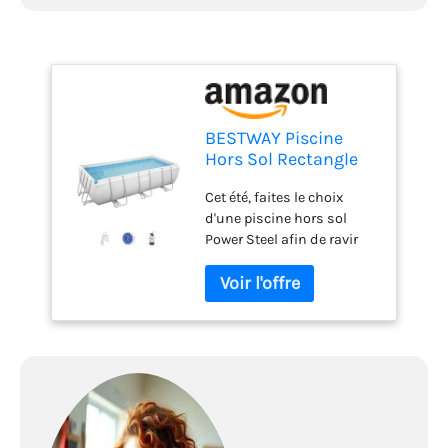
BESTWAY Piscine
Hors Sol Rectangle
Power Steel™ 404 x
Cet été, faites le choix
201 x 100 cm Gris
d'une piscine hors sol
Clair avec Filtre à
Power Steel afin de ravir
Sable et échelle
toute votre famille !
Durable grâce à son liner
triple épaisseur et son
système antirouille, elle
durera années après
années. Dimensions hors
tout : 241x100x441cm
Capacité : 6478 L Liner en
Tritech Pompe de filtration