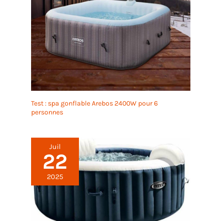
Test : spa gonflable Arebos 2400W pour 6
personnes
Juil
22
2025