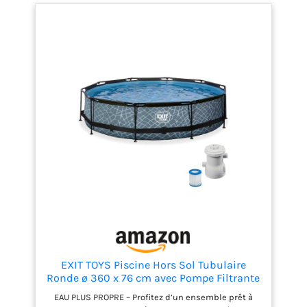
classe de protection II, convient également pour le
fonctionnement en DE/NL/BE/LU) et cartouche
filtrante assortie, échelle de sécurité Flowclear (107
cm) Démontage, rangement et transport sans
effort, vidage facile grâce à la valve de vidange
intégrée (adaptateur de tuyau d'arrosage inclus) 2
ans de garantie du fabricant, vaste boutique de
pièces de rechange
EXIT TOYS Piscine Hors Sol Tubulaire
Ronde ø 360 x 76 cm avec Pompe Filtrante
– pour Enfants – Structure Stable –
EAU PLUS PROPRE – Profitez d’un ensemble prêt à
Certifiée TÜV CE en 16582 – Stone Pool –