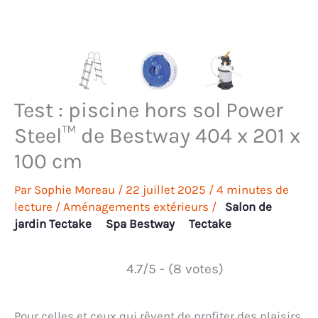
Test : piscine hors sol Power
Steel™ de Bestway 404 x 201 x
100 cm
Par
Sophie Moreau
/
22 juillet 2025
/
4 minutes de
lecture
/
Aménagements extérieurs
/
Salon de
jardin Tectake
Spa Bestway
Tectake
4.7/5 - (8 votes)
Pour celles et ceux qui rêvent de profiter des plaisirs