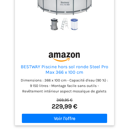
BESTWAY Piscine hors sol ronde Steel Pro
Max 366 x 100 cm
Dimensions : 366 x 100 cm - Capacité d'eau (90 %) :
9 150 litres - Montage facile sans outils -
Revêtement intérieur aspect mosaïque de galets
Connexion sûre grâce au connecteur en T, matériau
369,95 €
DuraPlus robuste à 3 couches pour une grande
229,99 €
durabilité, rustines de réparation autocollantes,
revêtement antiadhésif, bande en PVC pour plus de
stabilité Avec pompe filtrante (2 006 l/h, 220-240 V,
transformateur 12 V, 40 W, certifié GS (DEKRA),