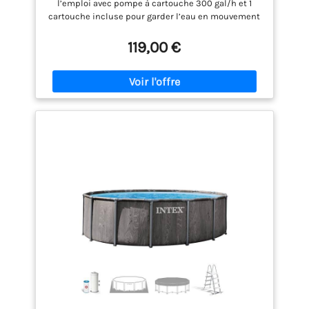
l’emploi avec pompe à cartouche 300 gal/h et 1
Gris
cartouche incluse pour garder l’eau en mouvement
et faciliter l’entretien dès la mise en place. RESTE
BIEN EN PLACE – La structure en acier thermolaqué
119,00 €
et les pieds solides assurent une excellente
stabilité dans le jardin et sont conçus pour
accompagner plusieurs saisons de baignade.
FORMAT FAMILIAL – Avec un diamètre de 360 cm, une
hauteur de 76 cm et une capacité de 6125 litres à 90
%, cette piscine tubulaire ronde offre un bel espace
pour jouer, se rafraîchir et barboter. ACCÈS PLUS
SIMPLE – La hauteur de bassin de 76 cm reste facile
à enjamber, ce qui rend cette piscine hors sol
pratique pour les jeunes enfants sous la
surveillance d’un adulte. ACHAT RASSURANT – EXIT
Toys offre 2 ans de garantie légale UE; pièces
détachées et accessoires compatibles disponibles.