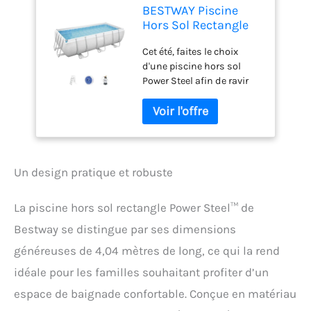
BESTWAY Piscine
Hors Sol Rectangle
Power Steel™ 404 x
Cet été, faites le choix
201 x 100 cm Gris
d'une piscine hors sol
Clair avec Filtre à
Power Steel afin de ravir
Sable et échelle
toute votre famille !
Durable grâce à son liner
triple épaisseur et son
système antirouille, elle
durera années après
années. Dimensions hors
Un design pratique et robuste
tout : 241x100x441cm
Capacité : 6478 L Liner en
La piscine hors sol rectangle Power Steel™ de
Tritech Pompe de filtration
à sable incluse de 3 028
Bestway se distingue par ses dimensions
L/h
généreuses de 4,04 mètres de long, ce qui la rend
idéale pour les familles souhaitant profiter d’un
espace de baignade confortable. Conçue en matériau