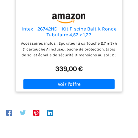
Intex - 26742ND - Kit Piscine Baltik Ronde
Tubulaire 4,57 x 1,22
Accessoires inclus : Epurateur à cartouche 2,7 m3/h
(1 cartouche A incluse), bâche de protection, tapis
de sol et échelle de sécurité Dimensions au sol : Ø :
4,57 m - Hauteur du fil d'eau 1,07m Bassin haute
qualité : liner triple épaisseur et tubes
339,00 €
anticorrosion Montage facile : s'installe en 45
minutes Capacité : 16,8 m3