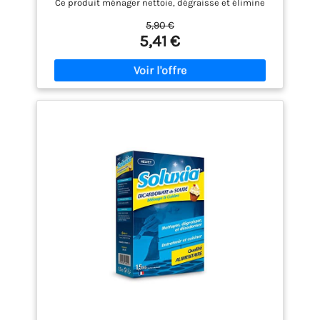
Ce produit ménager nettoie, dégraisse et élimine
les mauvaises odeurs sur toutes les surfaces. Il
5,90 €
peut aussi être utile comme détachant sur vos
5,41 €
textiles. UTILE DE LA CUISINE À LA SALLE DE BAIN : Le
bicarbonate de soude ménager est un nettoyant
universel. Il peut dégraisser le four dans la cuisine
et détartrer les sanitaires. Il peut aussi servir de
base pour fabriquer vos produits d'entretien
maison. UNE FORMULE AUTHENTIQUE : Certifié
Ecocert, le bicarbonate de soude Briochin est
composé de 100 % d'ingrédients d'origine naturelle.
Une formule biodégradable, sans colorant ni
conservateur, sans allergisant ni parfum, dans un
sachet recyclé. NOTRE ASTUCE DE DROGUISTE : Le
bicarbonate est très efficace seul, mais il est aussi
très intéressant associé à d'autres ingrédients.
Mélangez-le au vinaigre blanc pour améliorer
encore son effet désincrustant, dégraissant et
détachant. PIONNIER DE L'ENTRETIEN : Depuis 1919,
Briochin met son savoir-faire traditionnel au service
de votre quotidien en proposant des produits
ménagers français, éco-certifiés, naturellement
efficaces, qui répondent à tous vos besoins
d'entretien.