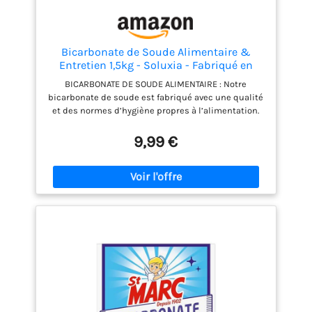
Bicarbonate de Soude Alimentaire &
Entretien 1,5kg - Soluxia - Fabriqué en
France
BICARBONATE DE SOUDE ALIMENTAIRE : Notre
bicarbonate de soude est fabriqué avec une qualité
et des normes d’hygiène propres à l’alimentation.
Vous pouvez l’utiliser dans de nombreuses recettes
et notamment pour faciliter la digestion, lever les
9,99 €
pâtisseries et faire sa limonade maison ENTRETIEN
DE LA MAISON : Le bicarbonate peut s’utiliser pour
tout l’entretien de la maison : désincruster et faire
briller toutes les surfaces dans la cuisine,
dégraisser les sols, nettoyer le lave-vaisselle et
avoir une action anticalcaire dans la salle de bain
ENTRETENIR LE LINGE : le Bicarbonate peut s’utiliser
en prélavage, pour assouplir le linge, pour
désodoriser vos vêtements, mais également
comme détachant en faisant tremper le linge avant
utilisation en machine. Ne pas utiliser sur la laine
et la soie DESODORISANT : Utilisez le bicarbonate
pour désodoriser les pièces de la maison, un