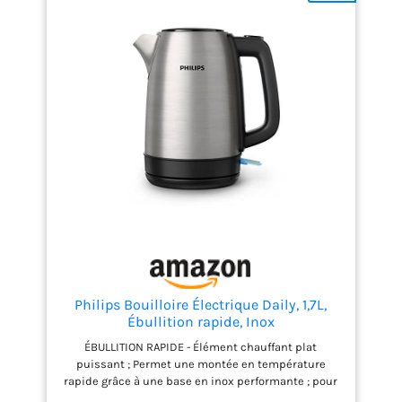
verseur ou le couvercle; Nettoyage sans effort
DESIGN PRATIQUE - Base sans fil 360° et rangement
du cordon intégré; Manipulation aisée; Longueur de
cordon ajustable pour s’adapter à toutes les
cuisines
Philips Bouilloire Électrique Daily, 1,7L,
Ébullition rapide, Inox
ÉBULLITION RAPIDE - Élément chauffant plat
puissant ; Permet une montée en température
rapide grâce à une base en inox performante ; pour
les matins pressés EAU PURE ET SAINE - Corps en