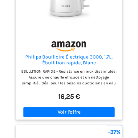
Philips Bouilloire Électrique 3000, 1,7L,
Ébullition rapide, Blanc
EBULLITION RAPIDE - Résistance en inox dissimulée;
Assure une chauffe efficace et un nettoyage
simplifié; Idéal pour les besoins quotidiens en eau
chaude UTILISATION EN TOUTE SÉCURITÉ - Multiples
systèmes de sécurité intégrés; Arrêt automatique
16,25 €
contre la surchauffe ou la marche à vide FACILE À
UTILISER - Indicateur de niveau d’eau FACILE À
UTILISER - Indicateur de niveau d’eau et voyant
lumineux; Contrôle visuel pratique pendant
l'utilisation; Activation visible de l’appareil
REMPLISSAGE ET NETTOYAGE SIMPLIFIÉS - Couvercle à
-37%
ressort à ouverture large; Remplissage par le bec