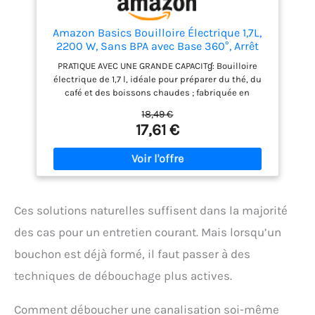
Amazon Basics Bouilloire Électrique 1,7L,
2200 W, Sans BPA avec Base 360°, Arrêt
Automatique et Filtre Anti-Calcaire
PRATIQUE AVEC UNE GRANDE CAPACITɠ: Bouilloire
Amovible, Noir Mat
électrique de 1,7 l, idéale pour préparer du thé, du
café et des boissons chaudes ; fabriquée en
plastique sans BPA (surface intérieure
18,49 €
uniquement) avec une élégante finition noire mate
17,61 €
CHAUFFE RAPIDE: 2200W/240V pour une préparation
rapide, parfaite pour un usage quotidien efficace
DESIGN FONCTIONNEL: Bouilloire détachable du
socle pour un service facile; base pivotante à 360°
avec range-cordon intégré CONÇU POUR DURER:
Équipée du système thermostatique Strix réputé,
Ces solutions naturelles suffisent dans la majorité
gage de fiabilité et de durabilité UTILISATION SÛRE:
Arrêt automatique, protection contre la surchauffe
des cas pour un entretien courant. Mais lorsqu’un
et poignée isolante pour une utilisation en toute
bouchon est déjà formé, il faut passer à des
sécurité ENTRETIEN FACILE: Large ouverture du
couvercle pour un nettoyage et un remplissage
techniques de débouchage plus actives.
aisés, filtre amovible pour un entretien simple et
rapide
Comment déboucher une canalisation soi-même