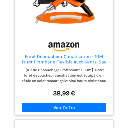
Furet Déboucheur Canalisation - 10M
Furet Plomberie Flexible avec Gants, Sac
de Rangement - Spirale de Nettoyage de
【Kit de Débouchage Professionnel 10m】Notre
Canalisations pour Cuisine, la Salle de
furet deboucheur canalisation est équipé d'un
Bain, l'Égouttement et l'Évier
câble en acier ressort galvanisé haute résistance
de 10 mètres, anti-rouille et extrêmement flexible. Il
traverse facilement les coudes des tuyaux pour
38,99 €
éliminer les bouchons les plus tenaces : cheveux,
graisse, résidus alimentaires et papier toilette. Des
gants de protection sont inclus pour une utilisation
propre et sûre. 【Design 2-en-1 : Manuel &
Perceuse】Innovation pratique ! Utilisez-le
manuellement ou connectez-le à une perceuse