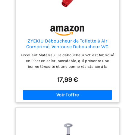
ZYEKIU Déboucheur de Toilette à Air
Comprimé, Ventouse Deboucheur WC
Têtes de Piston et Gonfleur, Débouchage
Excellent Matériau : Le déboucheur WC est fabriqué
Canalisation Débouchage pour Toilette,
en PP et en acier inoxydable, qui présente une
Déboucheur WC Deboucheur Canalisation
bonne ténacité et une bonne résistance à la
(Rouge)
corrosion, assurant la durabilité de la partie
principale ; la partie en acier inoxydable du
17,99 €
déboucheur WC est très résistante et ne rouille pas
facilement, ce qui rend la tige de commande ferme
et stable, et peut être utilisée pendant une longue
période sans se soucier des dommages dus à des
problèmes de matériaux. Il peut également
fonctionner normalement dans un environnement
de salle de bain humide Conception et Ajustement :
Le déboucheur evier est conçu en fonction du drain
des toilettes, qui peut s'adapter étroitement au