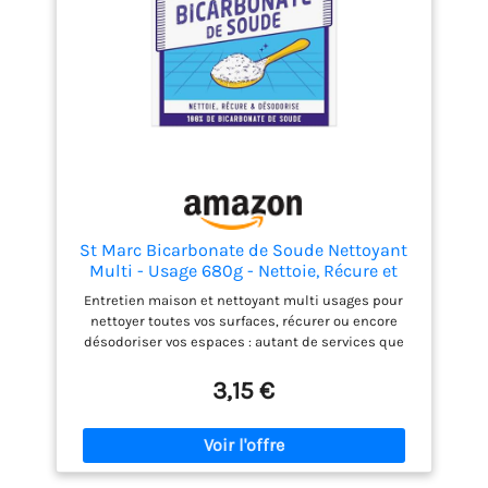
espace confiné (Placard, voiture) ou du mobilier
(Poubelle, tapis, moquette, canapé, sièges
automobiles) en saupoudrant la surface avant
d’aspirer après 2H QUALITE FRANCAISE : La gamme
de produits HELVET a été conçue pour faciliter le
nettoyage et l’entretien de la maison. La conception
de nos produits a requis toute notre attention pour
vous offrir la meilleure qualité
St Marc Bicarbonate de Soude Nettoyant
Multi - Usage 680g - Nettoie, Récure et
désodorise
Entretien maison et nettoyant multi usages pour
nettoyer toutes vos surfaces, récurer ou encore
désodoriser vos espaces : autant de services que
pourront vous rendre les Cristaux de Soude St Marc.
Ce nettoyant menager est composé à 100% de
3,15 €
Bicarbonate de Soude, 100% du total des
ingrédients sont d'origine naturelle. Un emballage
entièrement recyclable qui permet une bonne
conservation. Nettoie : pour nettoyer les pièces de
votre maison, mélangez 30g de Bicarbonate de