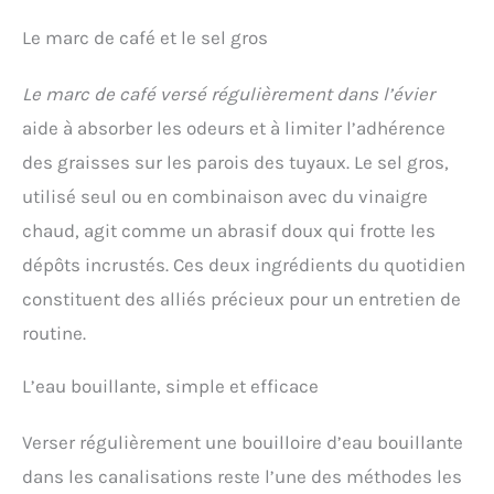
Soude pour 5L d'eau chaude dans un seau Récure :
Le marc de café et le sel gros
saupoudrez sur une éponge humide ou
directement sur la zone à traiter pour récurer vos
surfaces Placez 60g dans une coupelle dans
Le marc de café versé régulièrement dans l’évier
l'espace confiné (armoire, réfrigérateur…) pour
neutraliser les mauvaises odeurs
aide à absorber les odeurs et à limiter l’adhérence
des graisses sur les parois des tuyaux. Le sel gros,
utilisé seul ou en combinaison avec du vinaigre
chaud, agit comme un abrasif doux qui frotte les
dépôts incrustés. Ces deux ingrédients du quotidien
constituent des alliés précieux pour un entretien de
routine.
L’eau bouillante, simple et efficace
Verser régulièrement une bouilloire d’eau bouillante
dans les canalisations reste l’une des méthodes les