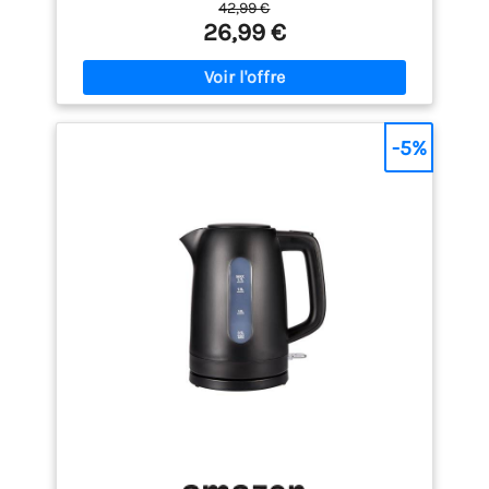
42,99 €
acier inoxydable de qualité alimentaire ;
26,99 €
Construction en inox SUS304 pour une eau propre
et sans goût métallique ; Conçu pour un usage
quotidien durable EAU CLAIRE - Filtre anti-calcaire
micro-perforé ; Tamis amovible retenant les
particules jusqu’à 200 microns ; Assure une eau
limpide à chaque utilisation UTILISATION FACILE -
-5%
Couvercle à ressort avec large ouverture ; Ouverture
d’un simple bouton pour éviter tout contact avec la
vapeur ; Nettoyage facilité PRATIQUE ET SANS FIL -
Base pivotante 360° et range-cordon intégré ;
Bouilloire facile à poser et à soulever ; Longueur du
câble ajustable pour un rangement soigné