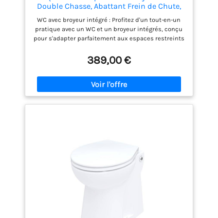
Double Chasse, Abattant Frein de Chute,
Installation Facile, Relevage 3m Vertical,
WC avec broyeur intégré : Profitez d'un tout-en-un
30m Horizontal, 500W, Fabrication
pratique avec un WC et un broyeur intégrés, conçu
Française, Garantie 3 Ans
pour s'adapter parfaitement aux espaces restreints
tout en offrant une évacuation efficace. Système
double chasse : Économisez de l'eau grâce au
389,00 €
système double chasse, permettant une utilisation
plus écologique et économique en fonction de vos
besoins. Abattant à frein de chute : Confort et
sécurité accrus avec un abattant à frein de chute
intégré, évitant les fermetures brusques et
préservant la durabilité du produit. Faible
encombrement : Conçu pour optimiser l'espace, ce
WC broyeur compact s'intègre parfaitement dans
les petites salles de bain ou les espaces réduits,
sans compromettre la fonctionnalité. Facile à
installer : Installation rapide et simplifiée, adaptée
aussi bien aux bricoleurs qu'aux professionnels,
pour une mise en service immédiate et sans
complications. Garantie 3 ans : Bénéficiez d'une
tranquillité d'esprit supplémentaire avec une
garantie étendue de 3 ans, assurant un produit
durable et de qualité supérieure. Fabrication