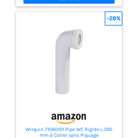
pipe Wirquin assure une étanchéité parfaite et
durable entre la cuvette WC et l'évacuation, évitant
tout risque de fuite et de mauvaises odeurs
-28%
Résistance optimale : Fabriquée en France et en
polypropylène (PP) de haute qualité, la pipe
Wirquin est résistante aux chocs et à la pression
de l'eau, pour une durabilité renforcée et une
évacuation fiable et durable Finition propre : Grâce
à sa couleur blanche, ce coude wc se fond
discrètement dans votre salle de bain, pour une
finition nette et élégante s'adaptant à tous les
styles de décor
Wirquin 71060101 Pipe WC Rigide L.395
mm à Coller sans Piquage