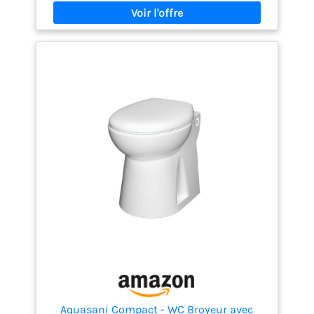
évacuation par tuyaux de 40 mm. Il peut refouler les
matières avec puissance jusqu'à 3 mètres de
hauteur et 30 mètres de longueur. PRATIQUE ET
HYGIÉNIQUE : Conçu en céramique anticalcaire et
doté d'un abattant antibactérien à frein de chute,
ce broyeur sanitaire s'entretient avec des produits
classiques, pour une hygiène préservée au
quotidien. DOUBLE CHASSE D'EAU ÉCONOMIQUE : Ce
broyeur domestique possède un système de double
chasse d'eau de 1,8L ou 3L pour s'adapter
précisément aux besoins du moment en ne
délivrant que la juste quantité d'eau nécessaire.
FABRIQUÉ EN FRANCE : Fabriqué dans une usine
française, ce WC à broyeur intégré bénéficie d'une
conception soignée. Élaboré avec soin et avec des
matériaux de qualité, il est vendu avec une garantie
de 2 ans.
Aquasani Compact - WC Broyeur avec