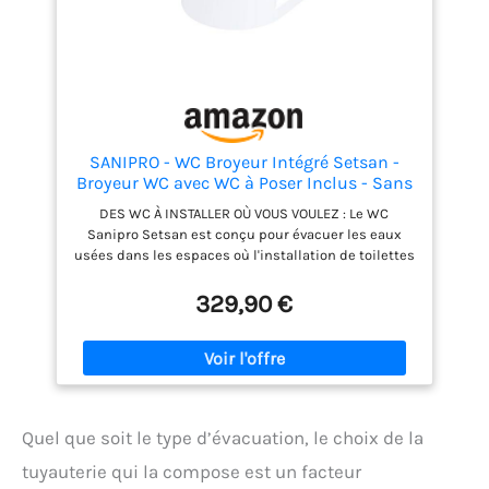
Française : Produit conçu et fabriqué en France,
garantissant une qualité élevée et le respect des
normes de fabrication les plus strictes, soutenant
l'industrie locale.
SANIPRO - WC Broyeur Intégré Setsan -
Broyeur WC avec WC à Poser Inclus - Sans
Réservoir de Chasse - 42 x 37 x 47 cm -
DES WC À INSTALLER OÙ VOUS VOULEZ : Le WC
Made in France - Blanc
Sanipro Setsan est conçu pour évacuer les eaux
usées dans les espaces où l'installation de toilettes
classiques est compliquée, en broyant les matières
pour faciliter leur passage dans les petits tuyaux.
329,90 €
INSTALLATION SIMPLE : Ce WC broyeur sans réservoir
s'installe dans toute pièce dotée d'une évacuation
par tuyaux de 40 mm. Il peut refouler les matières
avec puissance jusqu'à 3 mètres de hauteur et 30
mètres de longueur. PRATIQUE ET HYGIÉNIQUE :
Conçu avec une cuvette en céramique et doté d'un
Quel que soit le type d’évacuation, le choix de la
clapet anti-retour, ce broyeur sanitaire s'entretient
avec des produits classiques, combinant ainsi
tuyauterie qui la compose est un facteur
hygiène et praticité au quotidien. FIXATION AU SOL :