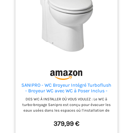
SANIPRO - WC Broyeur Intégré Turboflush
- Broyeur WC avec WC à Poser Inclus -
Double Chasse 1L/3L - Céramique Anti-
DES WC À INSTALLER OÙ VOUS VOULEZ : Le WC à
Calcaire - 47 x 37 x 54,5 cm - Made in
turbo-broyage Sanipro est conçu pour évacuer les
France - Blanc
eaux usées dans les espaces où l'installation de
toilettes classiques est compliquée, en broyant les
matières pour faciliter leur passage dans les petits
379,99 €
tuyaux. INSTALLATION SIMPLE : Complet, ce WC
broyeur s'installe dans toute pièce dotée d'une