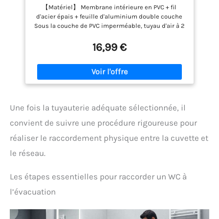
d'Evacuation pour Extracteur d'Air,
【Matériel】 Membrane intérieure en PVC + fil
ventilateur tubulair(3 mètres de
d'acier épais + feuille d'aluminium double couche
longueur)
Sous la couche de PVC imperméable, tuyau d'air à 2
couches avec une couche de fil d'acier. Le fil d'acier
a un pas court, une forte élasticité et ne se déforme
16,99 €
pas facilement, afin de ne pas déchirer ou percer le
système de ventilation. 【Taille】Diamètre : 102 mm
- Longueur : 3 m 【Température】 -30 °C / + 85 °C
【Nombreuses utilisations】cuisines, salles de
bains, serres, chambres d'élevage, tentes d'élevage,
etc. 【Revêtement ignifuge】canal de ventilation
Une fois la tuyauterie adéquate sélectionnée, il
flexible en aluminium ignifuge de qualité
supérieure et fil métallique résistant à la corrosion
convient de suivre une procédure rigoureuse pour
intégré pour un renforcement et une performance
réaliser le raccordement physique entre la cuvette et
durable
le réseau.
Les étapes essentielles pour raccorder un WC à
l’évacuation