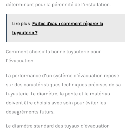
déterminant pour la pérennité de l’installation.
Facile à installer, ce WC à poser est livré avec des
vis de fixation au sol pour un ancrage simple et
rapide à mettre en œuvre qui convient dans
n'importe quelle pièce de votre logement. FABRIQUÉ
Lire plus
Fuites d'eau : comment réparer la
EN FRANCE : Fabriqué dans une usine française, ce
WC à broyeur intégré bénéficie d'une conception
tuyauterie ?
soignée. Élaboré avec soin et avec des matériaux de
qualité, il est vendu avec une garantie de 2 ans.
Comment choisir la bonne tuyauterie pour
l’évacuation
La performance d’un système d’évacuation repose
sur des caractéristiques techniques précises de sa
tuyauterie. Le diamètre, la pente et le matériau
doivent être choisis avec soin pour éviter les
désagréments futurs.
Le diamètre standard des tuyaux d’évacuation