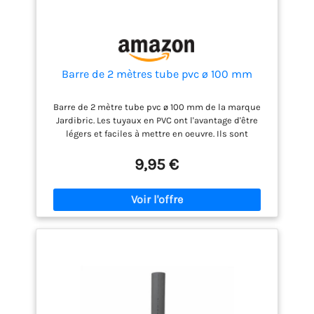
Barre de 2 mètres tube pvc ø 100 mm
Barre de 2 mètre tube pvc ø 100 mm de la marque
Jardibric. Les tuyaux en PVC ont l'avantage d'être
légers et faciles à mettre en oeuvre. Ils sont
notamment utilisés pour l'évacuation des eaux
usées.
9,95 €