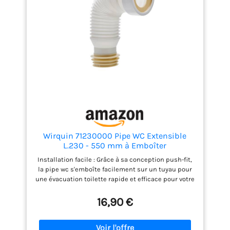
Wirquin 71230000 Pipe WC Extensible
L.230 - 550 mm à Emboîter
Installation facile : Grâce à sa conception push-fit,
la pipe wc s'emboîte facilement sur un tuyau pour
une évacuation toilette rapide et efficace pour votre
évacuation wc Adaptabilité universelle : La pipe
extensible à lèvres est compatible avec toutes
16,90 €
sortes d'évacuation toilette de diamètre 110 mm,
pour une installation facile et sans contrainte
Étanchéité garantie : Grâce à ses lèvres souples, la