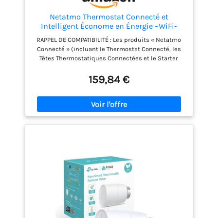
Netatmo Thermostat Connecté et
Intelligent Économe en Énergie –WiFi-
Réduisez Les Factures & Contrôlez Le
RAPPEL DE COMPATIBILITÉ : Les produits « Netatmo
Chauffage à Distance par Application,
Connecté » (incluant le Thermostat Connecté, les
Compatible avec Les Chaudières
Têtes Thermostatiques Connectées et le Starter
Individuelles, NTH01-AMZ
Pack) ne sont PAS compatibles avec la nouvelle
gamme « Netatmo ORIGINAL », car ils utilisent des
159,84 €
protocoles de communication différents. Pour
garantir la meilleure expérience, nous vous
recommandons de vérifier votre installation
actuelle avant tout achat. 3 PILES SUPPLÉMENTAIRES
INCLUSES : notre Thermostat Intelligent est fourni
avec 3 piles supplémentaires (6 au total), grâce à
ces piles supplémentaires, vous pourrez profiter
d'une utilisation prolongée sans craindre d'être à
court d'énergie ECONOMISEZ DE L’ENERGIE : faites
des économies grâce au planning de chauffage et
chauffez votre maison selon vos besoins. En
vacances ? Programmez les modes Absent et Hors-
Gel.Puissance de commutation : max 120 W
CONTRÔLE A DISTANCE ET VOCAL : contrôlez votre
Thermostat Intelligent Netatmo à distance depuis