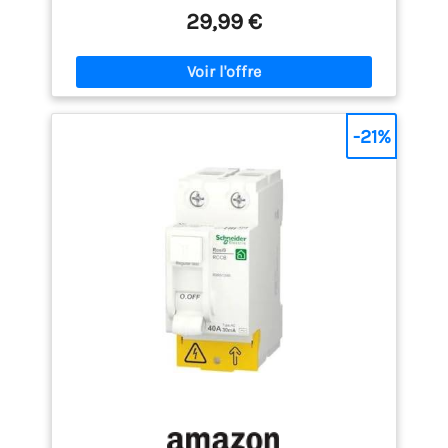
Electric 1P+N,40A,30mA R9R22240, Unité
29,99 €
d'emballage: 1 pièce, EAN : 3606489596071
-21%