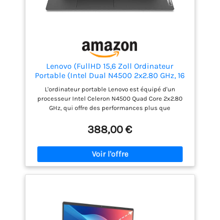
Lenovo (FullHD 15,6 Zoll Ordinateur
Portable (Intel Dual N4500 2x2.80 GHz, 16
Go DDR4, 512 Go SSD, Intel UHD, HDMI, BT,
L'ordinateur portable Lenovo est équipé d'un
USB 3.0, Webcam, WLAN, Windows 11,
processeur Intel Celeron N4500 Quad Core 2x2.80
Clavier AZERTY [français]) #8265
GHz, qui offre des performances plus que
suffisantes pour le bureau, le travail à domicile et
les jeux Un grand SSD de 512 Go offre plus d'espace
388,00 €
qu'il n'en faut pour vos données et vos applications.
Particularités : poids super léger de 2,2 kg,
refroidissement silencieux, écran Full-HD, 16 Go de
RAM DDR4, webcam, HDMI, prise casque,
microphone, USB 3.0 Windows 11 Prof. 64 bits est
complètement installé avec tous les pilotes, ainsi
qu'un pack Microsoft Office en version complète.