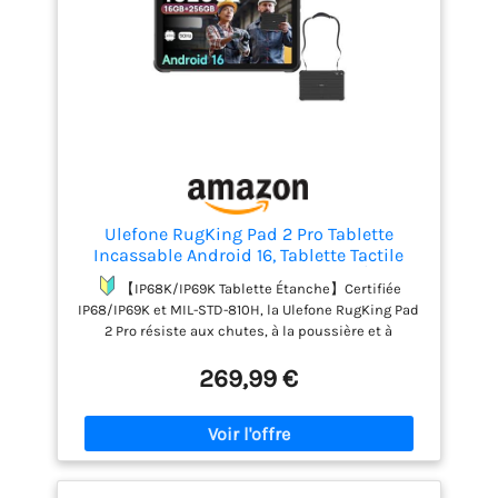
Ulefone RugKing Pad 2 Pro Tablette
Incassable Android 16, Tablette Tactile
Robuste 10.1" IP68K 16GB+256GB, Écran
【IP68K/IP69K Tablette Étanche】Certifiée
90Hz 600 nits, 10 200mAh + eSIM 4G LTE,
IP68/IP69K et MIL-STD-810H, la Ulefone RugKing Pad
Caméra 48MP Étanche, NFC/GPS/OTG/5G
2 Pro résiste aux chutes, à la poussière et à
WiFi/Noire
l'immersion. Avec seulement 12,65mm d'épaisseur,
269,99 €
elle allie une robustesse extrême à un profil
moderne et élégant. Idéale pour les professionnels
exigeants et les environnements difficiles
(chantier, industrie, plein air).
【Android 16 &
16Go+256Go/TF2 To】Équipée du dernier système
Android 16, profitez d'une sécurité renforcée et du