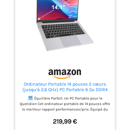
Ordinateur Portable 14 pouces 2 cœurs
(jusqu’à 2,6 GHz) PC Portable 6 Go DDR4
128 Go SSD, WiFi 5G, Mini-HDMI, Design
Équilibre Parfait: Un PC Portable pour le
Sans Ventilateur Computer, Idéal pour
Quotidien Cet ordinateur portable de 14 pouces offre
Étudiants, Entreprise – Souris Incluse
le meilleur rapport performances/prix. Équipé du
processeur Celeron N4000 (Double Cœur) associé à
219,99 €
6 Go de RAM DDR4 et un SSD de 128 Go. Parfait pour
la navigation web, les réseaux sociaux et la lecture