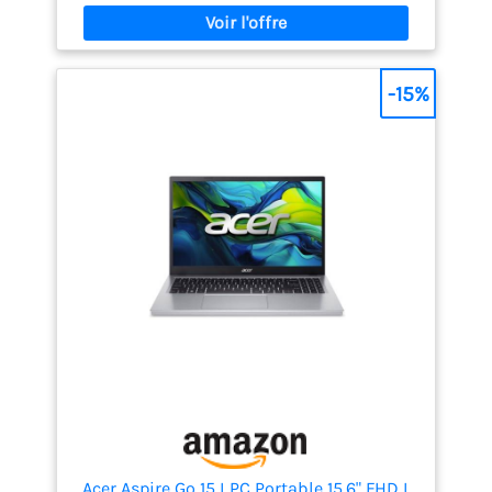
de vidéos en streaming.
Stockage Rapide et
Extensible: Ne manquez plus jamais d’espace !
Avec son SSD de 128 Go, cet ultrabook démarre en
quelques secondes et est ultra-réactif. Si vous avez
-15%
besoin de plus de place, la configuration est
flexible grâce au lecteur de carte TF (jusqu’à 512 Go
supplémentaire), idéal pour stocker vos photos,
documents et vidéos.
Idéal pour les Étudiants
et le Télétravail: Ce PC portable étudiant est conçu
pour la mobilité. Avec sa charnière à 180°, il est
parfait pour les travaux de groupe ou la
présentation d’écran. La webcam HD et le Wi-Fi
double bande (2.4G/5G) assurent des
visioconférences fluides sur Zoom ou Teams, à la
maison ou à la bibliothèque.
Un Écran HD
Fonctionnel pour les Films: Profitez d’une
expérience visuelle agréable grâce à l’écran de 14
pouces résolution 1366x768. Il offre des images
nettes et des angles de vision étendus (IPS). Que
vous regardiez des séries ou travailliez sur vos
emails, l’affichage reste clair et précis toute la
journée.
Autonomie Prolongée pour toute la
Journée: Ne soyez plus dépendant des prises
Acer Aspire Go 15 I PC Portable 15.6" FHD I