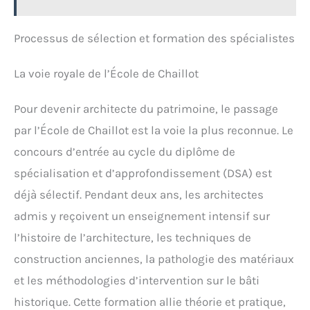
d'une intégration fluide avec tous les services
dédié.
Design Mince et Charnière Robust: Ce PC
Microsoft.
portable au look moderne et épuré est agréable à
Processus de sélection et formation des spécialistes
l’œil. La charnière rotative à 180° permet de coucher
l’écran pour un partage de contenu optimal, idéal
pour les réunions ou pour partager un film sans
La voie royale de l’École de Chaillot
avoir à bouger l’ordinateur.
Un Excellent Rapport
Qualité/Prix: À la recherche d’un ordinateur
portable bon marché mais fiable ? Ce modèle est le
Pour devenir architecte du patrimoine, le passage
meilleur allié des utilisateurs occasionnels. Il
par l’École de Chaillot est la voie la plus reconnue. Le
combine 6 Go de RAM pour le multitâche (ouvrir
plusieurs onglets sans ralentissement) et un
concours d’entrée au cycle du diplôme de
processeur efficient pour une expérience fluide au
spécialisation et d’approfondissement (DSA) est
quotidien, sans se ruiner.
déjà sélectif. Pendant deux ans, les architectes
admis y reçoivent un enseignement intensif sur
l’histoire de l’architecture, les techniques de
construction anciennes, la pathologie des matériaux
et les méthodologies d’intervention sur le bâti
historique. Cette formation allie théorie et pratique,