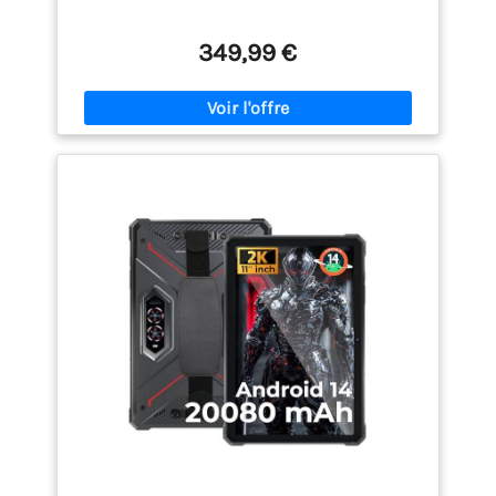
WiFi/NFC/GPS/OTG/IP69K
Activez un forfait en 30 secondes depuis votre
compte ! Changez d’opérateur sans retirer de carte.
349,99 €
Accès 4G ultra-rapide partout en Europe. Parfait
pour les techniciens, voyageurs ou chantiers sans
Wi-Fi.
【Caméra 48 MP et Bandoulière Exclusive
et Expansion uSmart】La tablette durcie RugKing
Pad 2 Pro est dotée d'une caméra arrière haute
résolution de 48 MP et d'une caméra frontale de 8
MP, permettant de réaliser des images d'une
netteté et d'une qualité professionnelle pour les
plans, les documents et les photos détaillées. Sa
bandoulière exclusive, solidement fixée à la
tablette, offre une stabilité inégalée et la rend
facilement transportable, idéale pour les
inspections et les interventions sur le
terrain.Connectez des périphériques pros (E02
endoscope, C01 microscope) pour l’inspection de
tuyaux, moteurs ou circuits. Boostez votre efficacité
technique !(Accessoires vendus séparément)
【Fonctions Pro Supplémentaires】NFC GPS +
GLONASS + Beidou + Galileo Mode Gants (utilisation
sous gants) Déverrouillage Visage + Empreinte FM
sans casque Jack 3.5 mm Boîte à Outils Extérieure